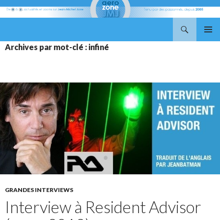
Recherche
Aerozone JMJ
ALLER
MENU
Archives par mot-clé : infiné
AU
PRINCI
CONTENU
GRANDES INTERVIEWS
Interview à Resident Advisor