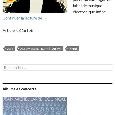
label de musique
électronique Infiné.
Infiné by JMJ, une compilation proposée p
Continuer la lecture de
→
Article lu 616 fois
2013
ALBUM SÉLECTIONNÉ PAR JMJ
INFINÉ
Rechercher :
Albums et concerts