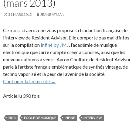
(mars 2013)
31 MARS 2013
JEANBATMAN
Ce mois-ci aerozone vous propose la traduction française de
l’interview de Resident Advisor. Elle comporte pas mal d’infos
sur la compilation
Infiné by JMJ
, l’académie de musique
électronique que Jarre compte créer à Londres, ainsi que les
nouveaux albums à venir : Aaron Coultate de Resident Advisor
parle à l’artiste français emblématique de synthés vintage, de
techno vaporisé et la peur de l’avenir de la société.
Interview à Resident Advisor (mars 2013)
Continuer la lecture de
→
Article lu 390 fois
2013
ECOLE DE MUSIQUE
INFINÉ
INTERVIEW