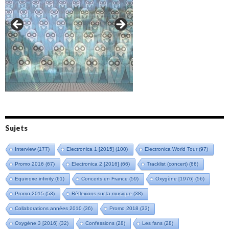
Amazônia (2021)
Oxymore (2022)
Versailles 400 (2024)
Live in Bratislava (2025)
Sujets
Interview
(177)
Electronica 1 [2015]
(100)
Electronica World Tour
(97)
Promo 2016
(67)
Electronica 2 [2016]
(66)
Tracklist (concert)
(66)
Equinoxe infinity
(61)
Concerts en France
(59)
Oxygène [1976]
(56)
Promo 2015
(53)
Réflexions sur la musique
(38)
Collaborations années 2010
(36)
Promo 2018
(33)
Oxygène 3 [2016]
(32)
Confessions
(28)
Les fans
(28)