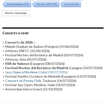
Autobiographie
(26)
Tournée 2010
(25)
Zoolook
(23)
Promo 2019
(23)
Avant "Oxygène"
(23)
Equinoxe
(21)
Vinyle
(21)
Montrer davantage
Emissions 2010
(21)
Disques rares
(20)
Synthé 70's
(20)
Album instrumental
(20)
Claviériste
(19)
Groupe de Recherche Musicale
(18)
France 2
(18)
Concerts à venir
Europe en concert
(17)
Critique
(17)
Coffret
(17)
Chronologie
(16)
:: Concerts de 2026 ::
Passages radio
(16)
Vidéo Jarrecast
(16)
Synthé 80's
(16)
> Miejski Stadium de Radom (Pologne) (19/06/2026)
> Athènes SNFCC (22/06/2026)
Les concerts en Chine
(16)
Cinéma
(16)
Houston
(15)
Lyon
(15)
> Festival Noches del Botánico de Madrid (03/07/2026)
> Amnesia, Ibiza (05/07/2026)
Synthé Roland
(15)
Belgique
(15)
Récompense
(14)
>
FAR de Valence
(Espagne) (08/07/2026)
Collaborations 70's
(14)
Astronomie
(14)
France Inter
(14)
>
Festival Noches del Botánico de Madrid,
Espagne (10/07/2026)
>
Jazz Open à Modène
(Italie) (18/07/2026)
Tournée 2025
(14)
2024
(14)
Chine
(13)
> Festival Starlite Occident de Marbella (Espagne) (13/07/2026)
>
Concert au Poney Club
, Toulouse (16/07/2026)
> Festival Jazz Open, Modène, Italie (18/07/2026)
> Amsterdam Dance Event (21/10/2026)