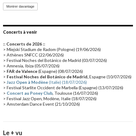
Promo 2019
(23)
Avant "Oxygène"
(23)
Equinoxe
(21)
Vinyle
(21)
Montrer davantage
Emissions 2010
(21)
Disques rares
(20)
Synthé 70's
(20)
Album instrumental
(20)
Claviériste
(19)
Groupe de Recherche Musicale
(18)
France 2
(18)
Concerts à venir
Europe en concert
(17)
Critique
(17)
Coffret
(17)
Chronologie
(16)
:: Concerts de 2026 ::
Passages radio
(16)
Vidéo Jarrecast
(16)
Synthé 80's
(16)
> Miejski Stadium de Radom (Pologne) (19/06/2026)
> Athènes SNFCC (22/06/2026)
Les concerts en Chine
(16)
Cinéma
(16)
Houston
(15)
Lyon
(15)
> Festival Noches del Botánico de Madrid (03/07/2026)
> Amnesia, Ibiza (05/07/2026)
Synthé Roland
(15)
Belgique
(15)
Récompense
(14)
>
FAR de Valence
(Espagne) (08/07/2026)
Collaborations 70's
(14)
Astronomie
(14)
France Inter
(14)
>
Festival Noches del Botánico de Madrid,
Espagne (10/07/2026)
>
Jazz Open à Modène
(Italie) (18/07/2026)
Tournée 2025
(14)
2024
(14)
Chine
(13)
> Festival Starlite Occident de Marbella (Espagne) (13/07/2026)
>
Concert au Poney Club
, Toulouse (16/07/2026)
> Festival Jazz Open, Modène, Italie (18/07/2026)
> Amsterdam Dance Event (21/10/2026)
Le + vu