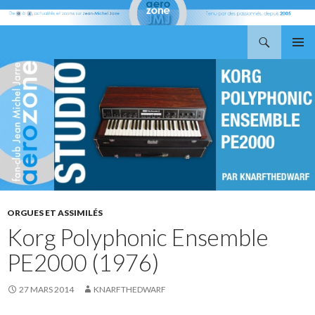
Recherche
Aerozone JMJ
ALLER
MENU
AU
PRINCI
CONTENU
ORGUES ET ASSIMILÉS
Korg Polyphonic Ensemble
PE2000 (1976)
27 MARS 2014
KNARFTHEDWARF