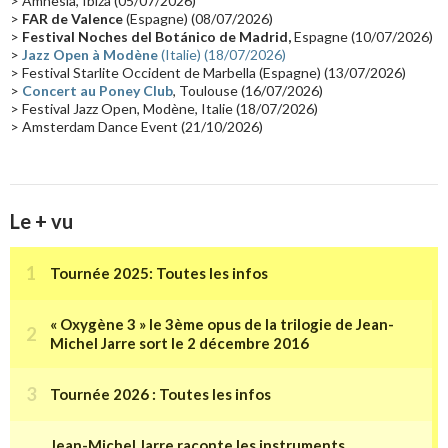
> Amnesia, Ibiza (05/07/2026)
>
FAR de Valence
(Espagne) (08/07/2026)
Collaborations 70's
(14)
Astronomie
(14)
France Inter
(14)
>
Festival Noches del Botánico de Madrid,
Espagne (10/07/2026)
>
Jazz Open à Modène
(Italie) (18/07/2026)
Tournée 2025
(14)
2024
(14)
Chine
(13)
> Festival Starlite Occident de Marbella (Espagne) (13/07/2026)
>
Concert au Poney Club
, Toulouse (16/07/2026)
> Festival Jazz Open, Modène, Italie (18/07/2026)
> Amsterdam Dance Event (21/10/2026)
Le + vu