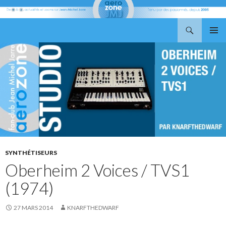
Recherche
Aerozone JMJ
ALLER
MENU
AU
PRINCI
CONTENU
SYNTHÉTISEURS
Oberheim 2 Voices / TVS1
(1974)
27 MARS 2014
KNARFTHEDWARF