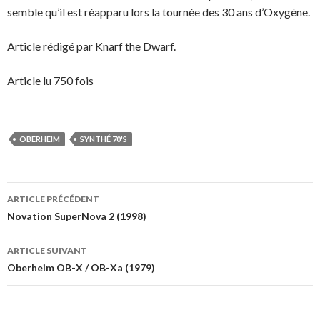
semble qu’il est réapparu lors la tournée des 30 ans d’Oxygène.
Article rédigé par Knarf the Dwarf.
Article lu 750 fois
OBERHEIM
SYNTHÉ 70'S
Navigation
ARTICLE PRÉCÉDENT
des
Novation SuperNova 2 (1998)
articles
ARTICLE SUIVANT
Oberheim OB-X / OB-Xa (1979)