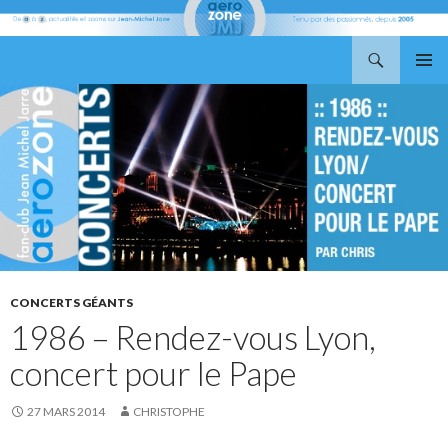
Recherche
Aerozone JMJ
ALLER
MENU
AU
PRINCI
CONTENU
CONCERTS GÉANTS
1986 – Rendez-vous Lyon,
concert pour le Pape
27 MARS 2014
CHRISTOPHE