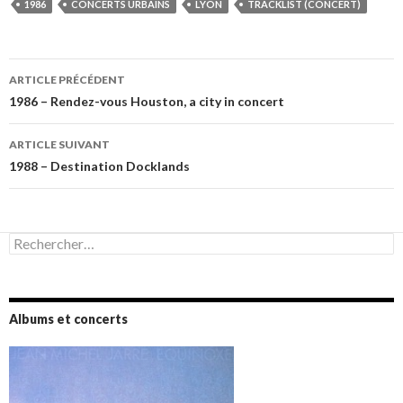
1986
CONCERTS URBAINS
LYON
TRACKLIST (CONCERT)
Navigation
ARTICLE PRÉCÉDENT
des
1986 – Rendez-vous Houston, a city in concert
articles
ARTICLE SUIVANT
1988 – Destination Docklands
Rechercher :
Albums et concerts