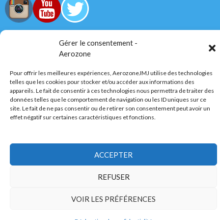
Gérer le consentement -
Tous droits réservés
Aerozone
Pour offrir les meilleures expériences, AerozoneJMJ utilise des technologies
AerozoneJMJ.fr
© Mars 2006-Août 2026
telles que les cookies pour stocker et/ou accéder aux informations des
appareils. Le fait de consentir à ces technologies nous permettra de traiter des
données telles que le comportement de navigation ou les ID uniques sur ce
site. Le fait de ne pas consentir ou de retirer son consentement peut avoir un
Politique de confidentialité
Fièrement propulsé par WordPress
effet négatif sur certaines caractéristiques et fonctions.
ACCEPTER
REFUSER
VOIR LES PRÉFÉRENCES