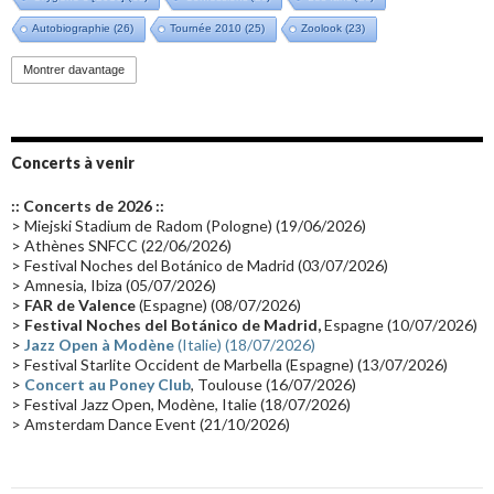
Autobiographie
(26)
Tournée 2010
(25)
Zoolook
(23)
Promo 2019
(23)
Avant "Oxygène"
(23)
Equinoxe
(21)
Vinyle
(21)
Montrer davantage
Emissions 2010
(21)
Disques rares
(20)
Synthé 70's
(20)
Album instrumental
(20)
Claviériste
(19)
Groupe de Recherche Musicale
(18)
France 2
(18)
Concerts à venir
Europe en concert
(17)
Critique
(17)
Coffret
(17)
Chronologie
(16)
:: Concerts de 2026 ::
Passages radio
(16)
Vidéo Jarrecast
(16)
Synthé 80's
(16)
> Miejski Stadium de Radom (Pologne) (19/06/2026)
> Athènes SNFCC (22/06/2026)
Les concerts en Chine
(16)
Cinéma
(16)
Houston
(15)
Lyon
(15)
> Festival Noches del Botánico de Madrid (03/07/2026)
> Amnesia, Ibiza (05/07/2026)
Synthé Roland
(15)
Belgique
(15)
Récompense
(14)
>
FAR de Valence
(Espagne) (08/07/2026)
Collaborations 70's
(14)
Astronomie
(14)
France Inter
(14)
>
Festival Noches del Botánico de Madrid,
Espagne (10/07/2026)
>
Jazz Open à Modène
(Italie) (18/07/2026)
Tournée 2025
(14)
2024
(14)
Chine
(13)
> Festival Starlite Occident de Marbella (Espagne) (13/07/2026)
>
Concert au Poney Club
, Toulouse (16/07/2026)
> Festival Jazz Open, Modène, Italie (18/07/2026)
> Amsterdam Dance Event (21/10/2026)