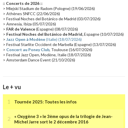
:: Concerts de 2026 ::
Passages radio
(16)
Vidéo Jarrecast
(16)
Synthé 80's
(16)
> Miejski Stadium de Radom (Pologne) (19/06/2026)
> Athènes SNFCC (22/06/2026)
Les concerts en Chine
(16)
Cinéma
(16)
Houston
(15)
Lyon
(15)
> Festival Noches del Botánico de Madrid (03/07/2026)
> Amnesia, Ibiza (05/07/2026)
Synthé Roland
(15)
Belgique
(15)
Récompense
(14)
>
FAR de Valence
(Espagne) (08/07/2026)
Collaborations 70's
(14)
Astronomie
(14)
France Inter
(14)
>
Festival Noches del Botánico de Madrid,
Espagne (10/07/2026)
>
Jazz Open à Modène
(Italie) (18/07/2026)
Tournée 2025
(14)
2024
(14)
Chine
(13)
> Festival Starlite Occident de Marbella (Espagne) (13/07/2026)
>
Concert au Poney Club
, Toulouse (16/07/2026)
> Festival Jazz Open, Modène, Italie (18/07/2026)
> Amsterdam Dance Event (21/10/2026)
Le + vu