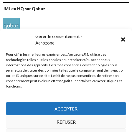
JMJ en HQ sur Qobuz
Gérer le consentement -
Aerozone
Pour offrir les meilleures expériences, AerozoneJMJ utilise des
technologies telles que les cookies pour stocker et/ou accéder aux
informations des appareils. Le fait de consentir à ces technologies nous
Réseaux sociaux
permettra de traiter des données telles que le comportement de navigation
ou les ID uniques sur ce site. Le fait de ne pas consentir ou de retirer son
consentement peut avoir un effet négatif sur certaines caractéristiques et
fonctions.
ACCEPTER
Tous droits réservés
REFUSER
AerozoneJMJ.fr
© Mars 2006-Août 2026