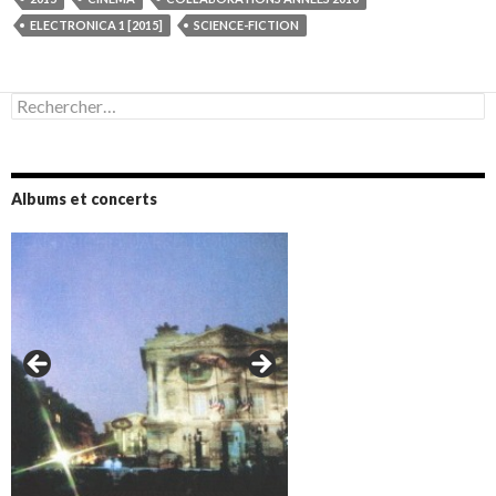
ELECTRONICA 1 [2015]
SCIENCE-FICTION
Rechercher :
Albums et concerts
Amazônia (2021)
Oxymore (2022)
Versailles 400 (2024)
Live in Bratislava (2025)