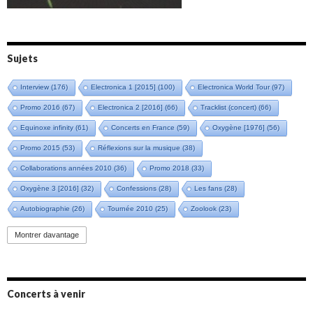
Sujets
Interview
(176)
Electronica 1 [2015]
(100)
Electronica World Tour
(97)
Promo 2016
(67)
Electronica 2 [2016]
(66)
Tracklist (concert)
(66)
Equinoxe infinity
(61)
Concerts en France
(59)
Oxygène [1976]
(56)
Promo 2015
(53)
Réflexions sur la musique
(38)
Collaborations années 2010
(36)
Promo 2018
(33)
Oxygène 3 [2016]
(32)
Confessions
(28)
Les fans
(28)
Autobiographie
(26)
Tournée 2010
(25)
Zoolook
(23)
Promo 2019
(23)
Avant "Oxygène"
(23)
Equinoxe
(21)
Vinyle
(21)
Montrer davantage
Emissions 2010
(21)
Disques rares
(20)
Synthé 70's
(20)
Album instrumental
(20)
Claviériste
(19)
Groupe de Recherche Musicale
(18)
France 2
(18)
Concerts à venir
Europe en concert
(17)
Critique
(17)
Coffret
(17)
Chronologie
(16)