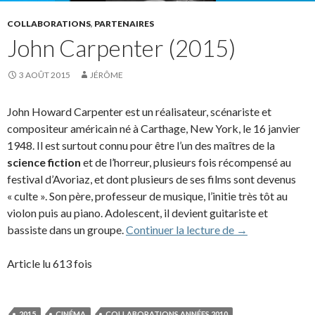
COLLABORATIONS
,
PARTENAIRES
John Carpenter (2015)
3 AOÛT 2015
JÉRÔME
John Howard Carpenter est un réalisateur, scénariste et
compositeur américain né à Carthage, New York, le 16 janvier
1948. Il est surtout connu pour être l’un des maîtres de la
science fiction
et de l’horreur, plusieurs fois récompensé au
festival d’Avoriaz, et dont plusieurs de ses films sont devenus
« culte ». Son père, professeur de musique, l’initie très tôt au
violon puis au piano. Adolescent, il devient guitariste et
John Carpenter 
bassiste dans un groupe.
Continuer la lecture de
→
Article lu 613 fois
2015
CINÉMA
COLLABORATIONS ANNÉES 2010