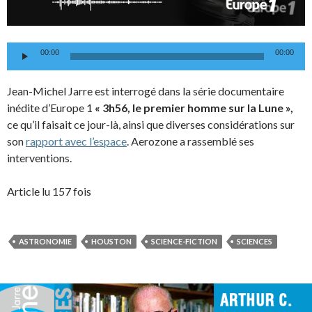
Lecteur
00:00
00:00
audio
Jean-Michel Jarre est interrogé dans la série documentaire
inédite d’Europe 1
« 3h56, le premier homme sur la Lune »,
ce qu’il faisait ce jour-là, ainsi que diverses considérations sur
son
rapport avec l’espace
. Aerozone a rassemblé ses
interventions.
Article lu 157 fois
ASTRONOMIE
HOUSTON
SCIENCE-FICTION
SCIENCES