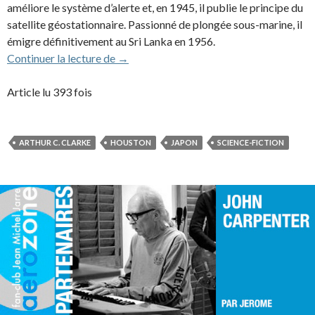
améliore le système d’alerte et, en 1945, il publie le principe du
satellite géostationnaire. Passionné de plongée sous-marine, il
émigre définitivement au Sri Lanka en 1956.
Arthur C. Clarke : la référence littéraire
Continuer la lecture de
→
Article lu 393 fois
ARTHUR C. CLARKE
HOUSTON
JAPON
SCIENCE-FICTION