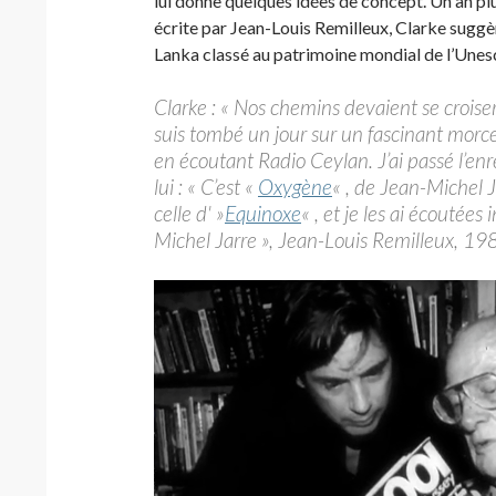
lui donne quelques idées de concept. Un an plu
écrite par Jean-Louis Remilleux, Clarke suggère
Lanka classé au patrimoine mondial de l’Unes
Clarke : « Nos chemins devaient se croiser 
suis tombé un jour sur un fascinant mor
en écoutant Radio Ceylan. J’ai passé l’enre
lui : « C’est «
Oxygène
« , de Jean-Michel J
celle d' »
Equinoxe
« , et je les ai écoutées
Michel Jarre », Jean-Louis Remilleux, 19