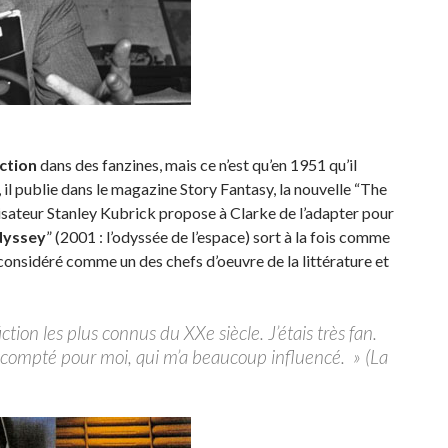
iction
dans des fanzines, mais ce n’est qu’en 1951 qu’il
 il publie dans le magazine Story Fantasy, la nouvelle “The
éalisateur Stanley Kubrick propose à Clarke de l’adapter pour
dyssey
” (2001 : l’odyssée de l’espace) sort à la fois comme
considéré comme un des chefs d’oeuvre de la littérature et
ction les plus connus du XXe siècle. J’étais très fan.
 compté pour moi, qui m’a beaucoup influencé. » (La