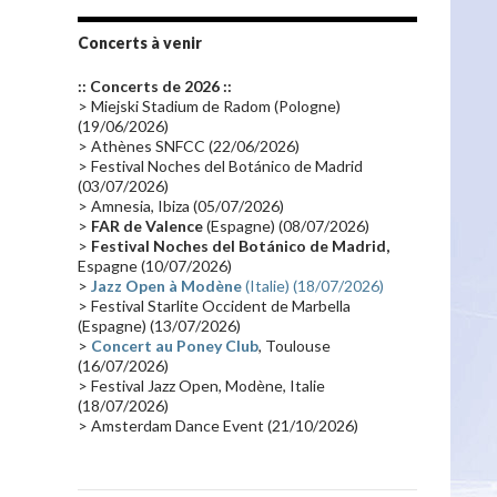
Tournée 2010
(25)
Zoolook
(23)
Promo 2019
(23)
Avant "Oxygène"
(23)
Concerts à venir
Equinoxe
(21)
Vinyle
(21)
:: Concerts de 2026 ::
Emissions 2010
(21)
Disques rares
(20)
> Miejski Stadium de Radom (Pologne)
(19/06/2026)
Synthé 70's
(20)
Album instrumental
(20)
> Athènes SNFCC (22/06/2026)
> Festival Noches del Botánico de Madrid
Claviériste
(19)
Groupe de Recherche Musicale
(18)
(03/07/2026)
France 2
(18)
Europe en concert
(17)
> Amnesia, Ibiza (05/07/2026)
>
FAR de Valence
(Espagne) (08/07/2026)
Critique
(17)
Coffret
(17)
Chronologie
(16)
>
Festival Noches del Botánico de Madrid,
Passages radio
(16)
Vidéo Jarrecast
(16)
Espagne (10/07/2026)
>
Jazz Open à Modène
(Italie) (18/07/2026)
Synthé 80's
(16)
Les concerts en Chine
(16)
> Festival Starlite Occident de Marbella
(Espagne) (13/07/2026)
Cinéma
(16)
Houston
(15)
Lyon
(15)
>
Concert au Poney Club
, Toulouse
Synthé Roland
(15)
Belgique
(15)
(16/07/2026)
> Festival Jazz Open, Modène, Italie
Récompense
(14)
Collaborations 70's
(14)
(18/07/2026)
> Amsterdam Dance Event (21/10/2026)
Astronomie
(14)
France Inter
(14)
Tournée 2025
(14)
2024
(14)
Chine
(13)