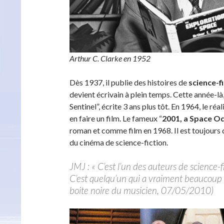
Arthur C. Clarke en 1952
Dès 1937, il publie des histoires de
science-f
devient écrivain à plein temps. Cette année-là,
Sentinel”, écrite 3 ans plus tôt. En 1964, le r
en faire un film. Le fameux “
2001, a Space O
roman et comme film en 1968. Il est toujours 
du cinéma de science-fiction.
JMJ : « C’est l’un des auteurs de science-fi
C’est quelqu’un qui a vraiment beaucoup
boite noire du musicien, 07/05/2010)