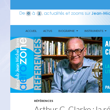
ALLER AU CONTENU
Recherche
Aerozone JMJ
ACCUEIL
ACTUS
BIOGRAPHIE
INSTRUMENTS
RÉFÉRENCES
Arthur C. Clarke : la r