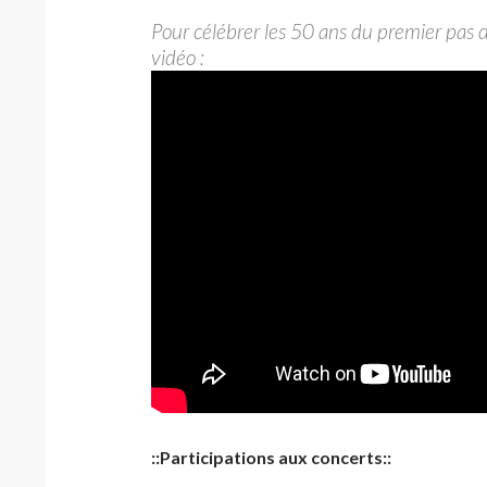
Pour célébrer les 50 ans du premier pas 
vidéo :
::Participations aux concerts::