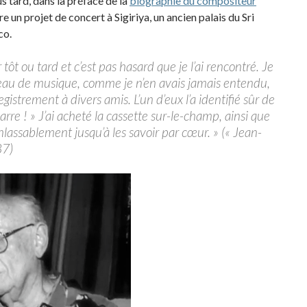
s tard, dans la préface de la
biographie du compositeur
 un projet de concert à Sigiriya, un ancien palais du Sri
co.
tôt ou tard et c’est pas hasard que je l’ai rencontré. Je
ceau de musique, comme je n’en avais jamais entendu,
gistrement à divers amis. L’un d’eux l’a identifié sûr de
arre ! » J’ai acheté la cassette sur-le-champ, ainsi que
 inlassablement jusqu’à les savoir par cœur. » (« Jean-
87)