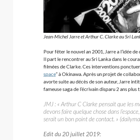
Jean-Michel Jarre et Arthur C. Clarke au Sri La
Pour fêter le nouvel an 2001, Jarre a l’idée d
Il part le rencontrer au Sri Lanka dans le cou
filmées de Clarke. Ces interventions ponctuent 
space
” à Okinawa. Après un projet de collab
avorte suite au décès de son auteur, Jarre inti
fameuse saga de l’écrivain disparu 2 ans plus t
JMJ : « Arthur C Clarke pensait que les m
devons faire quelque chose dans l’espace, 
serait un bon point de contact. » (daily
Edit du 20 juillet 2019: