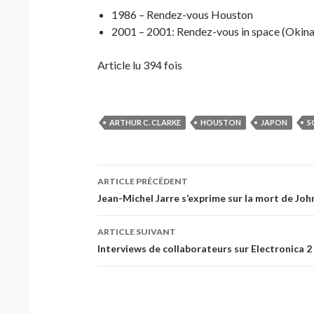
1986 – Rendez-vous Houston
2001 – 2001: Rendez-vous in space (Okin
Article lu 394 fois
ARTHUR C. CLARKE
HOUSTON
JAPON
S
Navigation
ARTICLE PRÉCÉDENT
des
Jean-Michel Jarre s’exprime sur la mort de Jo
articles
ARTICLE SUIVANT
Interviews de collaborateurs sur Electronica 2 