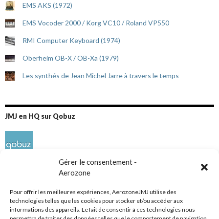
EMS AKS (1972)
EMS Vocoder 2000 / Korg VC10 / Roland VP550
RMI Computer Keyboard (1974)
Oberheim OB-X / OB-Xa (1979)
Les synthés de Jean Michel Jarre à travers le temps
JMJ en HQ sur Qobuz
Gérer le consentement -
Aerozone
Pour offrir les meilleures expériences, AerozoneJMJ utilise des
technologies telles que les cookies pour stocker et/ou accéder aux
informations des appareils. Le fait de consentir à ces technologies nous
Réseaux sociaux
permettra de traiter des données telles que le comportement de navigation