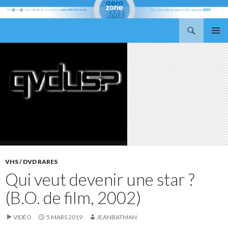
Recherche
Aerozone JMJ
ALLER
MENU
AU
PRINCI
CONTENU
VHS / DVD RARES
Qui veut devenir une star ?
(B.O. de film, 2002)
VIDÉO
5 MARS 2019
JEANBATMAN