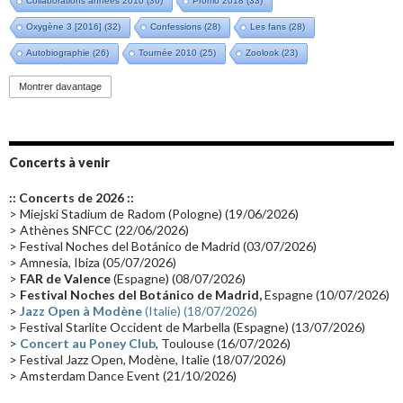
Collaborations années 2010
(36)
Promo 2018
(33)
Oxygène 3 [2016]
(32)
Confessions
(28)
Les fans
(28)
Autobiographie
(26)
Tournée 2010
(25)
Zoolook
(23)
Promo 2019
(23)
Avant "Oxygène"
(23)
Equinoxe
(21)
Vinyle
(21)
Montrer davantage
Emissions 2010
(21)
Disques rares
(20)
Synthé 70's
(20)
Album instrumental
(20)
Claviériste
(19)
Groupe de Recherche Musicale
(18)
France 2
(18)
Concerts à venir
Europe en concert
(17)
Critique
(17)
Coffret
(17)
Chronologie
(16)
:: Concerts de 2026 ::
Passages radio
(16)
Vidéo Jarrecast
(16)
Synthé 80's
(16)
> Miejski Stadium de Radom (Pologne) (19/06/2026)
> Athènes SNFCC (22/06/2026)
Les concerts en Chine
(16)
Cinéma
(16)
Houston
(15)
Lyon
(15)
> Festival Noches del Botánico de Madrid (03/07/2026)
> Amnesia, Ibiza (05/07/2026)
Synthé Roland
(15)
Belgique
(15)
Récompense
(14)
>
FAR de Valence
(Espagne) (08/07/2026)
Collaborations 70's
(14)
Astronomie
(14)
France Inter
(14)
>
Festival Noches del Botánico de Madrid,
Espagne (10/07/2026)
>
Jazz Open à Modène
(Italie) (18/07/2026)
Tournée 2025
(14)
2024
(14)
Chine
(13)
> Festival Starlite Occident de Marbella (Espagne) (13/07/2026)
>
Concert au Poney Club
, Toulouse (16/07/2026)
> Festival Jazz Open, Modène, Italie (18/07/2026)
> Amsterdam Dance Event (21/10/2026)