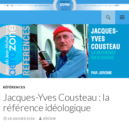
Recherche
Aerozone JMJ
ALLER
MENU
AU
PRINCI
CONTENU
RÉFÉRENCES
Jacques-Yves Cousteau : la
référence idéologique
28 JANVIER 2018
JÉRÔME