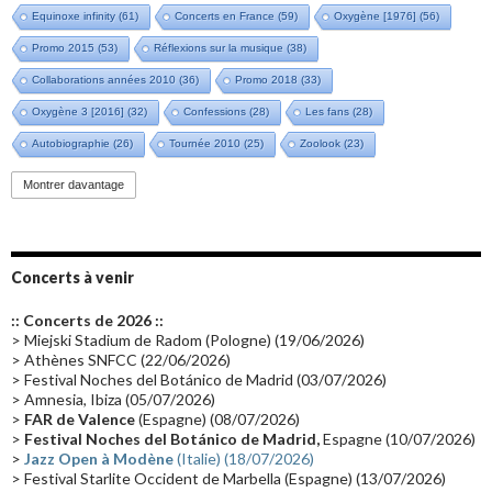
Equinoxe infinity
(61)
Concerts en France
(59)
Oxygène [1976]
(56)
Promo 2015
(53)
Réflexions sur la musique
(38)
Collaborations années 2010
(36)
Promo 2018
(33)
Oxygène 3 [2016]
(32)
Confessions
(28)
Les fans
(28)
Autobiographie
(26)
Tournée 2010
(25)
Zoolook
(23)
Promo 2019
(23)
Avant "Oxygène"
(23)
Equinoxe
(21)
Vinyle
(21)
Montrer davantage
Emissions 2010
(21)
Disques rares
(20)
Synthé 70's
(20)
Album instrumental
(20)
Claviériste
(19)
Groupe de Recherche Musicale
(18)
France 2
(18)
Concerts à venir
Europe en concert
(17)
Critique
(17)
Coffret
(17)
Chronologie
(16)
:: Concerts de 2026 ::
Passages radio
(16)
Vidéo Jarrecast
(16)
Synthé 80's
(16)
> Miejski Stadium de Radom (Pologne) (19/06/2026)
> Athènes SNFCC (22/06/2026)
Les concerts en Chine
(16)
Cinéma
(16)
Houston
(15)
Lyon
(15)
> Festival Noches del Botánico de Madrid (03/07/2026)
> Amnesia, Ibiza (05/07/2026)
Synthé Roland
(15)
Belgique
(15)
Récompense
(14)
>
FAR de Valence
(Espagne) (08/07/2026)
Collaborations 70's
(14)
Astronomie
(14)
France Inter
(14)
>
Festival Noches del Botánico de Madrid,
Espagne (10/07/2026)
>
Jazz Open à Modène
(Italie) (18/07/2026)
Tournée 2025
(14)
2024
(14)
Chine
(13)
> Festival Starlite Occident de Marbella (Espagne) (13/07/2026)