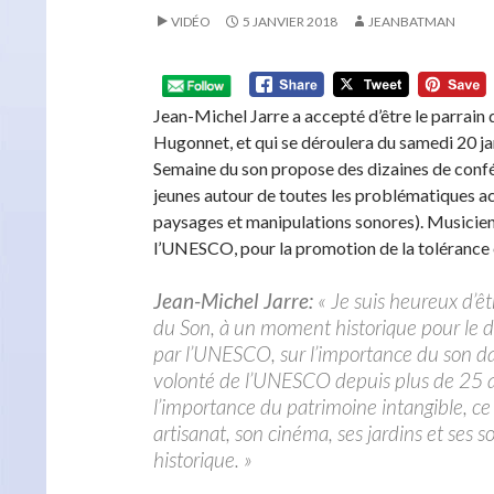
VIDÉO
5 JANVIER 2018
JEANBATMAN
Jean-Michel Jarre a accepté d’être le parrain 
Hugonnet, et qui se déroulera du samedi 20 ja
Semaine du son propose des dizaines de confére
jeunes autour de toutes les problématiques ac
paysages et manipulations sonores). Musicie
l’UNESCO, pour la promotion de la tolérance e
Jean-Michel Jarre:
« Je suis heureux d’ê
du Son, à un moment historique pour le d
par l’UNESCO, sur l’importance du son 
volonté de l’UNESCO depuis plus de 25 an
l’importance du patrimoine intangible, ce q
artisanat, son cinéma, ses jardins et ses 
historique. »