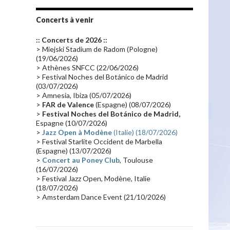
Tournée 2010
(25)
Zoolook
(23)
Promo 2019
(23)
Avant "Oxygène"
(23)
Concerts à venir
Equinoxe
(21)
Vinyle
(21)
:: Concerts de 2026 ::
Emissions 2010
(21)
Disques rares
(20)
> Miejski Stadium de Radom (Pologne)
(19/06/2026)
Synthé 70's
(20)
Album instrumental
(20)
> Athènes SNFCC (22/06/2026)
> Festival Noches del Botánico de Madrid
Claviériste
(19)
Groupe de Recherche Musicale
(18)
(03/07/2026)
France 2
(18)
Europe en concert
(17)
> Amnesia, Ibiza (05/07/2026)
>
FAR de Valence
(Espagne) (08/07/2026)
Critique
(17)
Coffret
(17)
Chronologie
(16)
>
Festival Noches del Botánico de Madrid,
Passages radio
(16)
Vidéo Jarrecast
(16)
Espagne (10/07/2026)
>
Jazz Open à Modène
(Italie) (18/07/2026)
Synthé 80's
(16)
Les concerts en Chine
(16)
> Festival Starlite Occident de Marbella
(Espagne) (13/07/2026)
Cinéma
(16)
Houston
(15)
Lyon
(15)
>
Concert au Poney Club
, Toulouse
Synthé Roland
(15)
Belgique
(15)
(16/07/2026)
> Festival Jazz Open, Modène, Italie
Récompense
(14)
Collaborations 70's
(14)
(18/07/2026)
> Amsterdam Dance Event (21/10/2026)
Astronomie
(14)
France Inter
(14)
Tournée 2025
(14)
2024
(14)
Chine
(13)