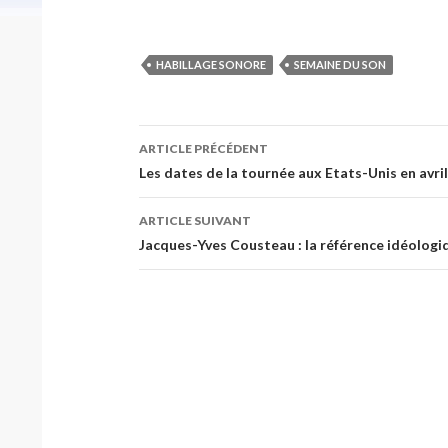
HABILLAGE SONORE
SEMAINE DU SON
Navigation
ARTICLE PRÉCÉDENT
des
Les dates de la tournée aux Etats-Unis en avri
articles
ARTICLE SUIVANT
Jacques-Yves Cousteau : la référence idéologi