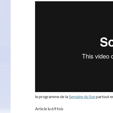
le programme de la
Semaine du Son
partout en
Article lu 69 fois