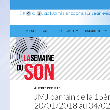
ALLER AU CONTENU
Recherche
Aerozone JMJ
ACCUEIL
ACTUS
BIOGRAPHIE
INSTRUMENTS
AUTRES PROJETS
JMJ parrain de la 15
20/01/2018 au 04/0