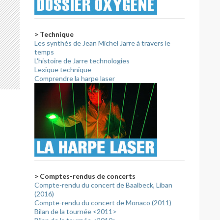
> Technique
Les synthés de Jean Michel Jarre à travers le
temps
L'histoire de Jarre technologies
Lexique technique
Comprendre la harpe laser
> Comptes-rendus de concerts
Compte-rendu du concert de Baalbeck, Liban
(2016)
Compte-rendu du concert de Monaco (2011)
– annulation du projet de concert de l’éclipse au Mexique
Bilan de la tournée <2011>