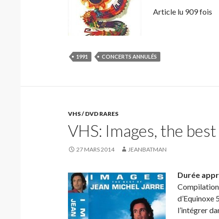
Article lu 909 fois
1991
CONCERTS ANNULÉS
VHS / DVD RARES
VHS: Images, the best
27 MARS 2014
JEANBATMAN
Durée appr
Compilation 
d’Equinoxe 5
l’intégrer da