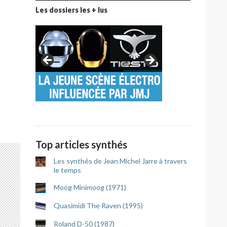
Les dossiers les + lus
re (1991)
Top articles synthés
Les synthés de Jean Michel Jarre à travers
le temps
Moog Minimoog (1971)
Quasimidi The Raven (1995)
Roland D-50 (1987)