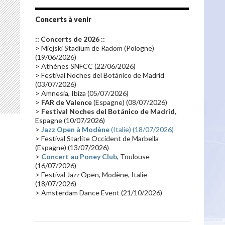
Tournée 2010
(25)
Zoolook
(23)
Promo 2019
(23)
Avant "Oxygène"
(23)
Concerts à venir
Equinoxe
(21)
Vinyle
(21)
:: Concerts de 2026 ::
Emissions 2010
(21)
Disques rares
(20)
> Miejski Stadium de Radom (Pologne)
(19/06/2026)
Synthé 70's
(20)
Album instrumental
(20)
> Athènes SNFCC (22/06/2026)
> Festival Noches del Botánico de Madrid
Claviériste
(19)
Groupe de Recherche Musicale
(18)
(03/07/2026)
France 2
(18)
Europe en concert
(17)
> Amnesia, Ibiza (05/07/2026)
>
FAR de Valence
(Espagne) (08/07/2026)
Critique
(17)
Coffret
(17)
Chronologie
(16)
>
Festival Noches del Botánico de Madrid,
Passages radio
(16)
Vidéo Jarrecast
(16)
Espagne (10/07/2026)
>
Jazz Open à Modène
(Italie) (18/07/2026)
Synthé 80's
(16)
Les concerts en Chine
(16)
> Festival Starlite Occident de Marbella
(Espagne) (13/07/2026)
Cinéma
(16)
Houston
(15)
Lyon
(15)
>
Concert au Poney Club
, Toulouse
Synthé Roland
(15)
Belgique
(15)
(16/07/2026)
> Festival Jazz Open, Modène, Italie
Récompense
(14)
Collaborations 70's
(14)
(18/07/2026)
> Amsterdam Dance Event (21/10/2026)
Astronomie
(14)
France Inter
(14)
Tournée 2025
(14)
2024
(14)
Chine
(13)