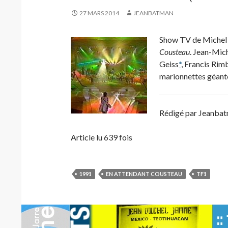
27 MARS 2014
JEANBATMAN
Show TV de Michel 
Cousteau
. Jean-Mich
Geiss
*
, Francis Rim
marionnettes géante
Rédigé par Jeanba
Article lu 639 fois
1991
EN ATTENDANT COUSTEAU
TF1