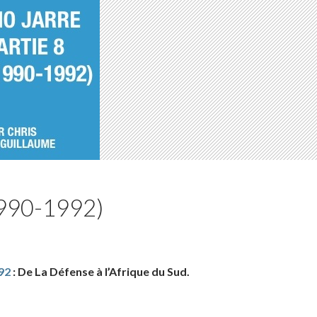
1990-1992)
92
: De La Défense à l’Afrique du Sud.
8 (1990-1992)