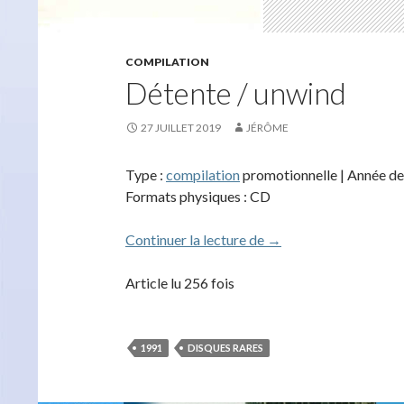
COMPILATION
Détente / unwind
27 JUILLET 2019
JÉRÔME
Type :
compilation
promotionnelle | Année de s
Formats physiques : CD
Détente / unwind
Continuer la lecture de
→
Article lu 256 fois
1991
DISQUES RARES