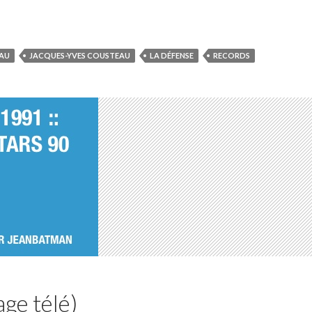
AU
JACQUES-YVES COUSTEAU
LA DÉFENSE
RECORDS
ge télé)