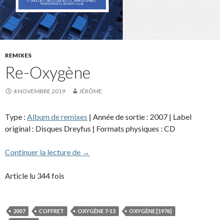
REMIXES
Re-Oxygène
4 NOVEMBRE 2019
JÉRÔME
Type :
Album de remixes
| Année de sortie : 2007 | Label
original : Disques Dreyfus | Formats physiques : CD
Re-Oxygène
Continuer la lecture de
→
Article lu 344 fois
2007
COFFRET
OXYGÈNE 7-13
OXYGÈNE [1976]