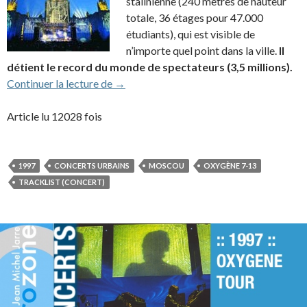
stalinienne (240 mètres de hauteur
totale, 36 étages pour 47.000
étudiants), qui est visible de
n’importe quel point dans la ville.
Il
détient le record du monde de spectateurs (3,5 millions).
1997 – Oxygène in Moscow
Continuer la lecture de
→
Article lu 12028 fois
1997
CONCERTS URBAINS
MOSCOU
OXYGÈNE 7-13
TRACKLIST (CONCERT)