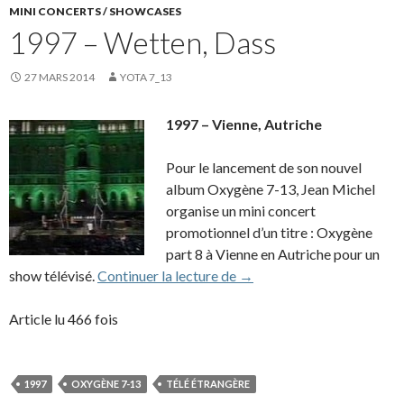
MINI CONCERTS / SHOWCASES
1997 – Wetten, Dass
27 MARS 2014
YOTA 7_13
1997 – Vienne, Autriche
Pour le lancement de son nouvel
album Oxygène 7-13, Jean Michel
organise un mini concert
promotionnel d’un titre : Oxygène
part 8 à Vienne en Autriche pour un
1997 – Wetten, Dass
show télévisé.
Continuer la lecture de
→
Article lu 466 fois
1997
OXYGÈNE 7-13
TÉLÉ ÉTRANGÈRE