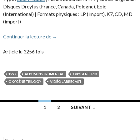
Disques Dreyfus (France, Canada, Pologne), Epic
(International) | Formats physiques : LP (import), K7, CD, MD
(import)
Oxygène 7-13
Continuer la lecture de
→
Article lu 3256 fois
1997
ALBUM INSTRUMENTAL
OXYGÈNE 7-13
OXYGÈNE TRILOGY
VIDÉO JARRECAST
Navigation
1
2
SUIVANT →
des
articles
Rechercher :