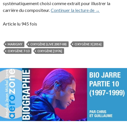
systématiquement choisi comme extrait pour illustrer la
Oxygène, pierre 
carrière du compositeur.
Continuer la lecture de
→
Article lu 945 fois
MARIGNY
OXYGÈNE (LIVE 2007-08)
OXYGÈNE 3 [2016]
OXYGÈNE 7-13
OXYGÈNE [1976]