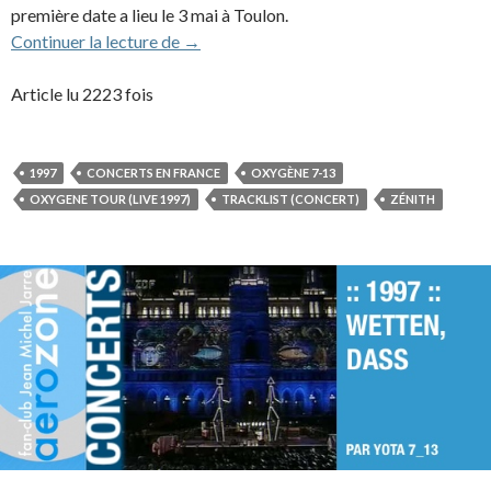
première date a lieu le 3 mai à Toulon.
1997 – Oxygène Tour
Continuer la lecture de
→
Article lu 2223 fois
1997
CONCERTS EN FRANCE
OXYGÈNE 7-13
OXYGENE TOUR (LIVE 1997)
TRACKLIST (CONCERT)
ZÉNITH