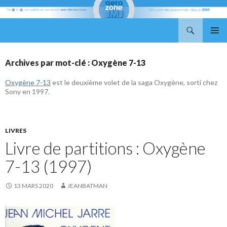
Recherche
Aerozone JMJ
ALLER
MENU
AU
PRINCI
CONTENU
Archives par mot-clé : Oxygène 7-13
Oxygène 7-13
est le deuxième volet de la saga Oxygène, sorti chez
Sony en 1997.
LIVRES
Livre de partitions : Oxygène
7-13 (1997)
13 MARS 2020
JEANBATMAN