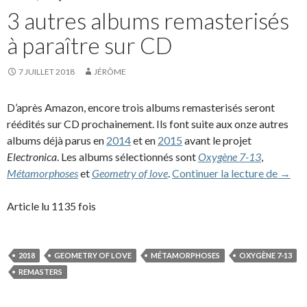
3 autres albums remasterisés
à paraître sur CD
7 JUILLET 2018
JÉRÔME
D’après Amazon, encore trois albums remasterisés seront
réédités sur CD prochainement. Ils font suite aux onze autres
albums déjà parus en
2014
et en
2015
avant le projet
Electronica
. Les albums sélectionnés sont
Oxygène 7-13
,
3 aut
Métamorphoses
et
Geometry of love
.
Continuer la lecture de
→
Article lu 1135 fois
2018
GEOMETRY OF LOVE
MÉTAMORPHOSES
OXYGÈNE 7-13
REMASTERS