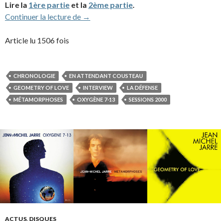
Lire la
1ère partie
et la
2ème partie
.
Interview discographique (partie 3/4) de 
Continuer la lecture de
→
Article lu 1506 fois
CHRONOLOGIE
EN ATTENDANT COUSTEAU
GEOMETRY OF LOVE
INTERVIEW
LA DÉFENSE
MÉTAMORPHOSES
OXYGÈNE 7-13
SESSIONS 2000
ACTUS
,
DISQUES