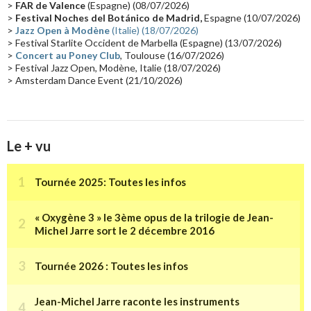
>
FAR de Valence
(Espagne) (08/07/2026)
Collaborations 70's
(14)
Astronomie
(14)
France Inter
(14)
>
Festival Noches del Botánico de Madrid,
Espagne (10/07/2026)
>
Jazz Open à Modène
(Italie) (18/07/2026)
Tournée 2025
(14)
2024
(14)
Chine
(13)
> Festival Starlite Occident de Marbella (Espagne) (13/07/2026)
>
Concert au Poney Club
, Toulouse (16/07/2026)
> Festival Jazz Open, Modène, Italie (18/07/2026)
> Amsterdam Dance Event (21/10/2026)
Le + vu