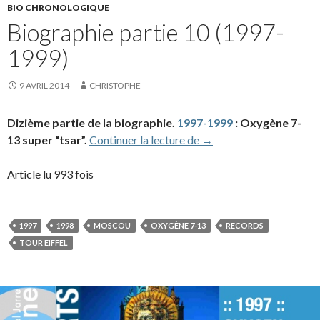
BIO CHRONOLOGIQUE
Biographie partie 10 (1997-
1999)
9 AVRIL 2014
CHRISTOPHE
Dizième partie de la biographie.
1997-1999
: Oxygène 7-
Biographie partie 10 (1
13 super “tsar”.
Continuer la lecture de
→
Article lu 993 fois
1997
1998
MOSCOU
OXYGÈNE 7-13
RECORDS
TOUR EIFFEL