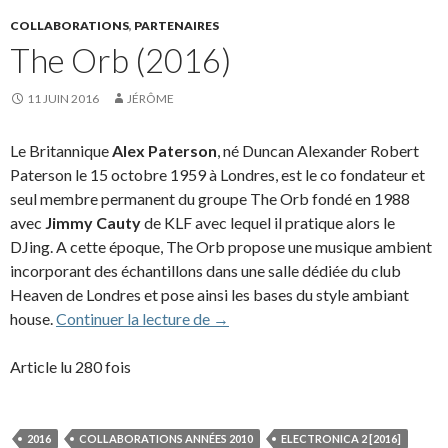
COLLABORATIONS
,
PARTENAIRES
The Orb (2016)
11 JUIN 2016
JÉRÔME
Le Britannique
Alex Paterson
, né Duncan Alexander Robert
Paterson le 15 octobre 1959 à Londres, est le co fondateur et
seul membre permanent du groupe The Orb fondé en 1988
avec
Jimmy Cauty
de KLF avec lequel il pratique alors le
DJing. A cette époque, The Orb propose une musique ambient
incorporant des échantillons dans une salle dédiée du club
Heaven de Londres et pose ainsi les bases du style ambiant
The Orb (2016)
house.
Continuer la lecture de
→
Article lu 280 fois
2016
COLLABORATIONS ANNÉES 2010
ELECTRONICA 2 [2016]