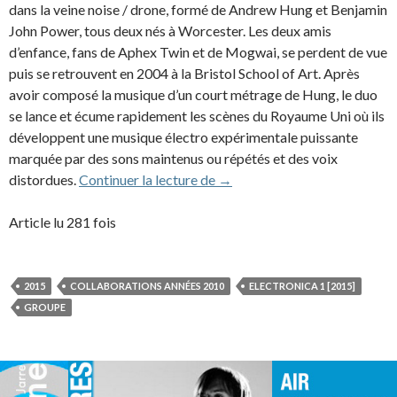
dans la veine noise / drone, formé de Andrew Hung et Benjamin
John Power, tous deux nés à Worcester. Les deux amis
d’enfance, fans de Aphex Twin et de Mogwai, se perdent de vue
puis se retrouvent en 2004 à la Bristol School of Art. Après
avoir composé la musique d’un court métrage de Hung, le duo
se lance et écume rapidement les scènes du Royaume Uni où ils
développent une musique électro expérimentale puissante
marquée par des sons maintenus ou répétés et des voix
Fuck Buttons (2015)
distordues.
Continuer la lecture de
→
Article lu 281 fois
2015
COLLABORATIONS ANNÉES 2010
ELECTRONICA 1 [2015]
GROUPE