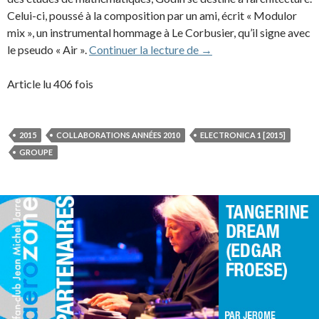
Celui-ci, poussé à la composition par un ami, écrit « Modulor
mix », un instrumental hommage à Le Corbusier, qu’il signe avec
Air (2015)
le pseudo « Air ».
Continuer la lecture de
→
Article lu 406 fois
2015
COLLABORATIONS ANNÉES 2010
ELECTRONICA 1 [2015]
GROUPE