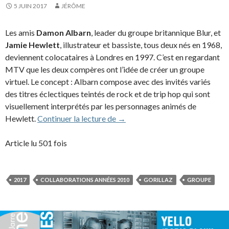
5 JUIN 2017
JÉRÔME
Les amis
Damon Albarn
, leader du groupe britannique Blur, et
Jamie Hewlett
, illustrateur et bassiste, tous deux nés en 1968,
deviennent colocataires à Londres en 1997. C’est en regardant
MTV que les deux compères ont l’idée de créer un groupe
virtuel. Le concept : Albarn compose avec des invités variés
des titres éclectiques teintés de rock et de trip hop qui sont
visuellement interprétés par les personnages animés de
Gorillaz (2017)
Hewlett.
Continuer la lecture de
→
Article lu 501 fois
2017
COLLABORATIONS ANNÉES 2010
GORILLAZ
GROUPE