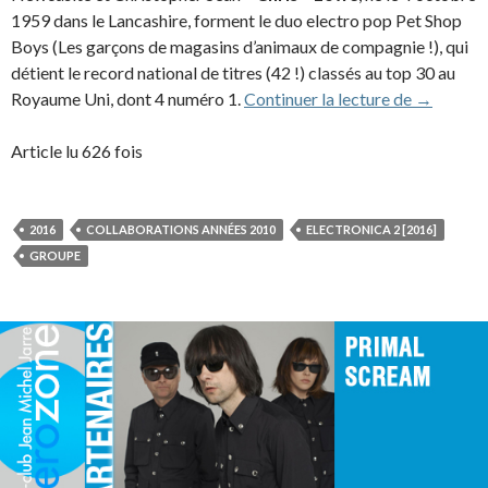
1959 dans le Lancashire, forment le duo electro pop Pet Shop
Boys (Les garçons de magasins d’animaux de compagnie !), qui
détient le record national de titres (42 !) classés au top 30 au
Pet Shop 
Royaume Uni, dont 4 numéro 1.
Continuer la lecture de
→
Article lu 626 fois
2016
COLLABORATIONS ANNÉES 2010
ELECTRONICA 2 [2016]
GROUPE