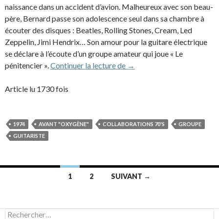
naissance dans un accident d’avion. Malheureux avec son beau-
père, Bernard passe son adolescence seul dans sa chambre à
écouter des disques : Beatles, Rolling Stones, Cream, Led
Zeppelin, Jimi Hendrix… Son amour pour la guitare électrique
se déclare à l’écoute d’un groupe amateur qui joue « Le
Bernard Madelin et Blue V
pénitencier ».
Continuer la lecture de
→
Article lu 1730 fois
1974
AVANT "OXYGÈNE"
COLLABORATIONS 70'S
GROUPE
GUITARISTE
Navigation
1
2
SUIVANT →
des
articles
Rechercher :