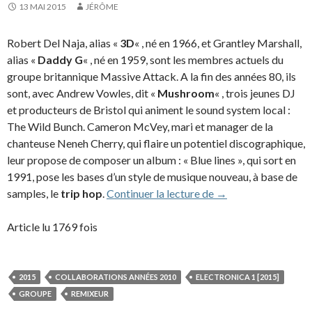
13 MAI 2015
JÉRÔME
Robert Del Naja, alias «
3D
« , né en 1966, et Grantley Marshall,
alias «
Daddy G
« , né en 1959, sont les membres actuels du
groupe britannique Massive Attack. A la fin des années 80, ils
sont, avec Andrew Vowles, dit «
Mushroom
« , trois jeunes DJ
et producteurs de Bristol qui animent le sound system local :
The Wild Bunch. Cameron McVey, mari et manager de la
chanteuse Neneh Cherry, qui flaire un potentiel discographique,
leur propose de composer un album : « Blue lines », qui sort en
1991, pose les bases d’un style de musique nouveau, à base de
Robert « 3D » Del N
samples, le
trip hop
.
Continuer la lecture de
→
Article lu 1769 fois
2015
COLLABORATIONS ANNÉES 2010
ELECTRONICA 1 [2015]
GROUPE
REMIXEUR