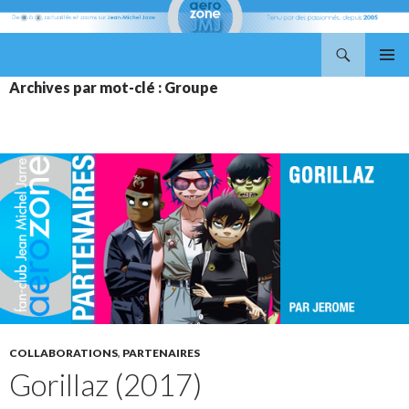
Recherche
Aerozone JMJ
ALLER
MENU
Archives par mot-clé : Groupe
AU
PRINCI
CONTENU
COLLABORATIONS
,
PARTENAIRES
Gorillaz (2017)