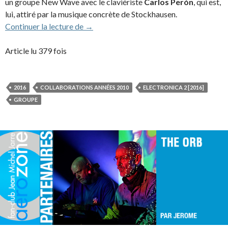
un groupe New Wave avec le claviériste
Carlos Perón
, qui est,
lui, attiré par la musique concrète de Stockhausen.
Yello (2016)
Continuer la lecture de
→
Article lu 379 fois
2016
COLLABORATIONS ANNÉES 2010
ELECTRONICA 2 [2016]
GROUPE