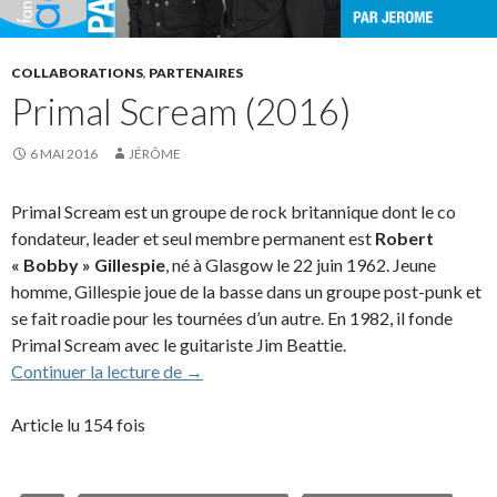
COLLABORATIONS
,
PARTENAIRES
Primal Scream (2016)
6 MAI 2016
JÉRÔME
Primal Scream est un groupe de rock britannique dont le co
fondateur, leader et seul membre permanent est
Robert
« Bobby » Gillespie
, né à Glasgow le 22 juin 1962. Jeune
homme, Gillespie joue de la basse dans un groupe post-punk et
se fait roadie pour les tournées d’un autre. En 1982, il fonde
Primal Scream avec le guitariste Jim Beattie.
Primal Scream (2016)
Continuer la lecture de
→
Article lu 154 fois