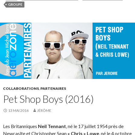
GROUPE
COLLABORATIONS
,
PARTENAIRES
Pet Shop Boys (2016)
13 MAI 2016
JÉRÔME
Les Britanniques
Neil Tennant
, né le 17 juillet 1954 près de
Newcaslte et Christopher Sean
« Chris » Lowe
, né le 4 octobre