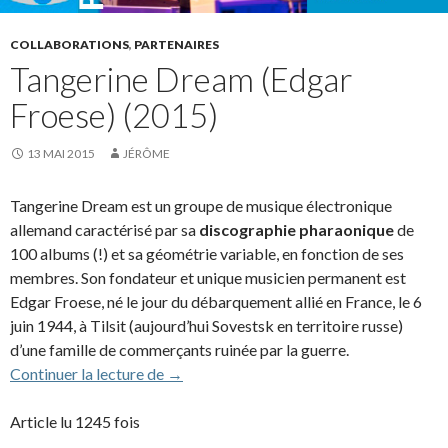
COLLABORATIONS
,
PARTENAIRES
Tangerine Dream (Edgar
Froese) (2015)
13 MAI 2015
JÉRÔME
Tangerine Dream est un groupe de musique électronique
allemand caractérisé par sa
discographie pharaonique
de
100 albums (!) et sa géométrie variable, en fonction de ses
membres. Son fondateur et unique musicien permanent est
Edgar Froese, né le jour du débarquement allié en France, le 6
juin 1944, à Tilsit (aujourd’hui Sovestsk en territoire russe)
d’une famille de commerçants ruinée par la guerre.
Tangerine Dream (Edgar Froese) (2015)
Continuer la lecture de
→
Article lu 1245 fois