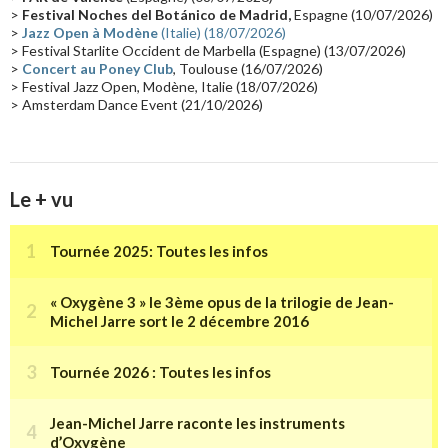
Collaborations 70's
(14)
Astronomie
(14)
France Inter
(14)
>
Festival Noches del Botánico de Madrid,
Espagne (10/07/2026)
>
Jazz Open à Modène
(Italie) (18/07/2026)
Tournée 2025
(14)
2024
(14)
Chine
(13)
> Festival Starlite Occident de Marbella (Espagne) (13/07/2026)
>
Concert au Poney Club
, Toulouse (16/07/2026)
> Festival Jazz Open, Modène, Italie (18/07/2026)
> Amsterdam Dance Event (21/10/2026)
Le + vu