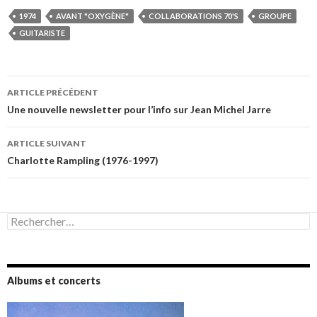
1974
AVANT "OXYGÈNE"
COLLABORATIONS 70'S
GROUPE
GUITARISTE
Navigation
ARTICLE PRÉCÉDENT
des
Une nouvelle newsletter pour l’info sur Jean Michel Jarre
articles
ARTICLE SUIVANT
Charlotte Rampling (1976-1997)
Rechercher :
Albums et concerts