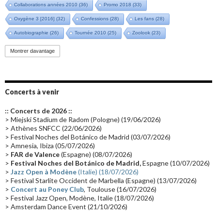
Collaborations années 2010
(36)
Promo 2018
(33)
Oxygène 3 [2016]
(32)
Confessions
(28)
Les fans
(28)
Autobiographie
(26)
Tournée 2010
(25)
Zoolook
(23)
Promo 2019
(23)
Avant "Oxygène"
(23)
Equinoxe
(21)
Vinyle
(21)
Montrer davantage
Emissions 2010
(21)
Disques rares
(20)
Synthé 70's
(20)
Album instrumental
(20)
Claviériste
(19)
Groupe de Recherche Musicale
(18)
France 2
(18)
Concerts à venir
Europe en concert
(17)
Critique
(17)
Coffret
(17)
Chronologie
(16)
:: Concerts de 2026 ::
Passages radio
(16)
Vidéo Jarrecast
(16)
Synthé 80's
(16)
> Miejski Stadium de Radom (Pologne) (19/06/2026)
> Athènes SNFCC (22/06/2026)
Les concerts en Chine
(16)
Cinéma
(16)
Houston
(15)
Lyon
(15)
> Festival Noches del Botánico de Madrid (03/07/2026)
> Amnesia, Ibiza (05/07/2026)
Synthé Roland
(15)
Belgique
(15)
Récompense
(14)
>
FAR de Valence
(Espagne) (08/07/2026)
Collaborations 70's
(14)
Astronomie
(14)
France Inter
(14)
>
Festival Noches del Botánico de Madrid,
Espagne (10/07/2026)
>
Jazz Open à Modène
(Italie) (18/07/2026)
Tournée 2025
(14)
2024
(14)
Chine
(13)
> Festival Starlite Occident de Marbella (Espagne) (13/07/2026)
>
Concert au Poney Club
, Toulouse (16/07/2026)
> Festival Jazz Open, Modène, Italie (18/07/2026)
> Amsterdam Dance Event (21/10/2026)