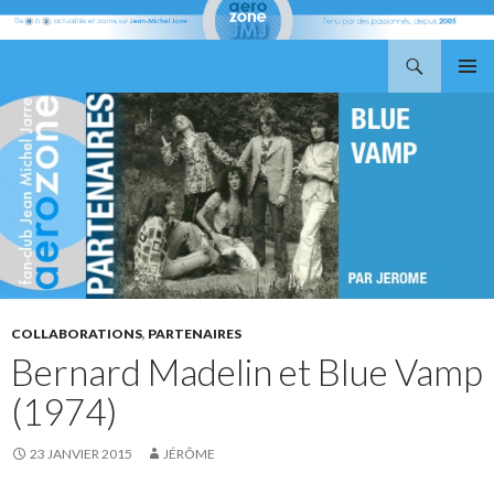
Recherche
Aerozone JMJ
ALLER
MENU
AU
PRINCI
CONTENU
COLLABORATIONS
,
PARTENAIRES
Bernard Madelin et Blue Vamp
(1974)
23 JANVIER 2015
JÉRÔME