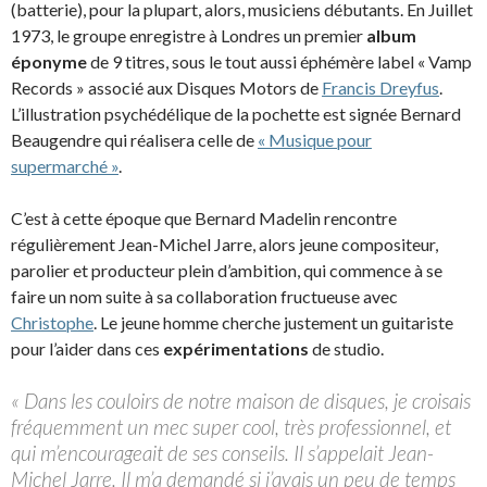
(batterie), pour la plupart, alors, musiciens débutants. En Juillet
1973, le groupe enregistre à Londres un premier
album
éponyme
de 9 titres, sous le tout aussi éphémère label « Vamp
Records » associé aux Disques Motors de
Francis Dreyfus
.
L’illustration psychédélique de la pochette est signée Bernard
Beaugendre qui réalisera celle de
« Musique pour
supermarché »
.
C’est à cette époque que Bernard Madelin rencontre
régulièrement Jean-Michel Jarre, alors jeune compositeur,
parolier et producteur plein d’ambition, qui commence à se
faire un nom suite à sa collaboration fructueuse avec
Christophe
. Le jeune homme cherche justement un guitariste
pour l’aider dans ces
expérimentations
de studio.
« Dans les couloirs de notre maison de disques, je croisais
fréquemment un mec super cool, très professionnel, et
qui m’encourageait de ses conseils. Il s’appelait Jean-
Michel Jarre. Il m’a demandé si j’avais un peu de temps