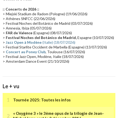
Europe en concert
(17)
Critique
(17)
Coffret
(17)
Chronologie
(16)
:: Concerts de 2026 ::
Passages radio
(16)
Vidéo Jarrecast
(16)
Synthé 80's
(16)
> Miejski Stadium de Radom (Pologne) (19/06/2026)
> Athènes SNFCC (22/06/2026)
Les concerts en Chine
(16)
Cinéma
(16)
Houston
(15)
Lyon
(15)
> Festival Noches del Botánico de Madrid (03/07/2026)
> Amnesia, Ibiza (05/07/2026)
Synthé Roland
(15)
Belgique
(15)
Récompense
(14)
>
FAR de Valence
(Espagne) (08/07/2026)
Collaborations 70's
(14)
Astronomie
(14)
France Inter
(14)
>
Festival Noches del Botánico de Madrid,
Espagne (10/07/2026)
>
Jazz Open à Modène
(Italie) (18/07/2026)
Tournée 2025
(14)
2024
(14)
Chine
(13)
> Festival Starlite Occident de Marbella (Espagne) (13/07/2026)
>
Concert au Poney Club
, Toulouse (16/07/2026)
> Festival Jazz Open, Modène, Italie (18/07/2026)
> Amsterdam Dance Event (21/10/2026)
Le + vu