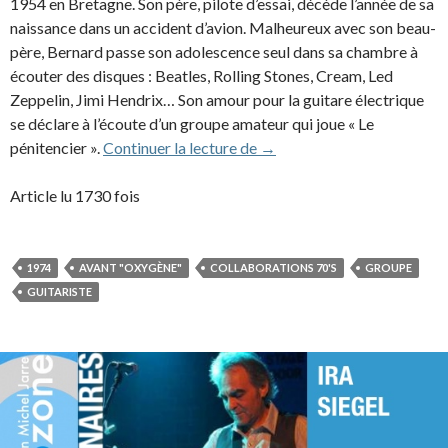
1954 en Bretagne. Son père, pilote d’essai, décède l’année de sa
naissance dans un accident d’avion. Malheureux avec son beau-
père, Bernard passe son adolescence seul dans sa chambre à
écouter des disques : Beatles, Rolling Stones, Cream, Led
Zeppelin, Jimi Hendrix… Son amour pour la guitare électrique
se déclare à l’écoute d’un groupe amateur qui joue « Le
Bernard Madelin et Blue V
pénitencier ».
Continuer la lecture de
→
Article lu 1730 fois
1974
AVANT "OXYGÈNE"
COLLABORATIONS 70'S
GROUPE
GUITARISTE