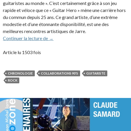
guitaristes au monde ». C’est certainement grâce à son jeu
rapide et véloce que ce « Guitar Hero » mène une carrière hors
du commun depuis 25 ans. Ce grand artiste, d’une extrême
modestie et d’une étonnante disponibilité, est une des
meilleures rencontres artistiques de Jarre.
Patrick Rondat (1993-2005)
Continuer la lecture de
→
Article lu 1503 fois
CHRONOLOGIE
COLLABORATIONS 90'S
GUITARISTE
ROCK