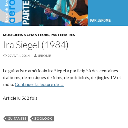
MUSICIENS & CHANTEURS
,
PARTENAIRES
Ira Siegel (1984)
27 AVRIL 2014
JÉRÔME
Le guitariste américain Ira Siegel a participé à des centaines
d’albums, de musiques de films, de publicités, de jingles TV et
Ira Siegel (1984)
radio.
Continuer la lecture de
→
Article lu 562 fois
GUITARISTE
ZOOLOOK