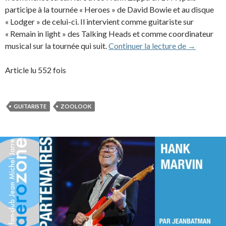
participe à la tournée « Heroes » de David Bowie et au disque
« Lodger » de celui-ci. Il intervient comme guitariste sur
« Remain in light » des Talking Heads et comme coordinateur
Adrian Bel
musical sur la tournée qui suit.
Continuer la lecture de
→
Article lu 552 fois
GUITARISTE
ZOOLOOK