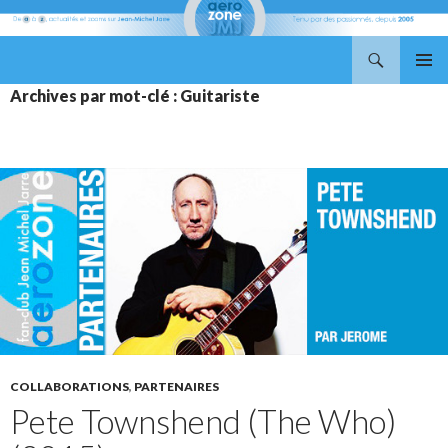
Recherche
Aerozone JMJ
ALLER
MENU
Archives par mot-clé : Guitariste
AU
PRINCI
CONTENU
COLLABORATIONS
,
PARTENAIRES
Pete Townshend (The Who)