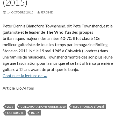
(2015)
14 OCTOBRE 2015
JÉRÔME
Peter Dennis Blandford Townshend, dit Pete Townshend, est le
guitariste et le leader de
The Who
, l’un des groupes
britanniques majeurs des années 60-70. Il fut classé 10e
meilleur guitariste de tous les temps par le magazine Rolling
Stone en 2011. Né le 19 mai 1945 à Chiswick (Londres) dans
une famille de musiciens, Townshend montre dès son plus jeune
âge une fascination pour la musique et se fait offrir sa première
guitare à 12 ans avant de pratiquer le banjo.
Pete Townshend (The Who) (2015)
Continuer la lecture de
→
Article lu 674 fois
2015
COLLABORATIONS ANNÉES 2010
ELECTRONICA 1 [2015]
GUITARISTE
ROCK