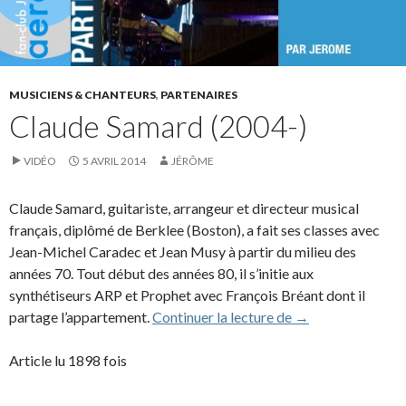
MUSICIENS & CHANTEURS
,
PARTENAIRES
Claude Samard (2004-)
VIDÉO
5 AVRIL 2014
JÉRÔME
Claude Samard, guitariste, arrangeur et directeur musical
français, diplômé de Berklee (Boston), a fait ses classes avec
Jean-Michel Caradec et Jean Musy à partir du milieu des
années 70. Tout début des années 80, il s’initie aux
synthétiseurs ARP et Prophet avec François Bréant dont il
Claude Samard (2
partage l’appartement.
Continuer la lecture de
→
Article lu 1898 fois