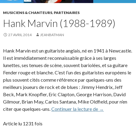
MUSICIENS & CHANTEURS
,
PARTENAIRES
Hank Marvin (1988-1989)
27 AVRIL 2014
JEANBATMAN
Hank Marvin est un guitariste anglais, né en 1941 à Newcastle.
Il est immédiatement reconnaissable grâce à ses larges
lunettes, ses tenues de scène, souvent bariolées, et sa guitare
Fender rouge et blanche. C’est l’un des guitaristes européens le
plus souvent cités comme référence par quelques-uns des
meilleurs joueurs de rock et de blues : Jimmy Hendrix, Jeff
Beck, Mark Knopfler, Eric Clapton, George Harrison, David
Gilmour, Brian May, Carlos Santana, Mike Oldfield, pour n’en
Hank Marvin (19
citer que quelques-uns.
Continuer la lecture de
→
Article lu 1231 fois