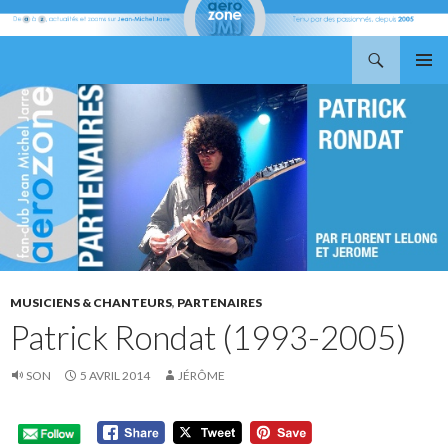
Recherche
Aerozone JMJ
ALLER
MENU
AU
PRINCI
CONTENU
MUSICIENS & CHANTEURS
,
PARTENAIRES
Patrick Rondat (1993-2005)
SON
5 AVRIL 2014
JÉRÔME