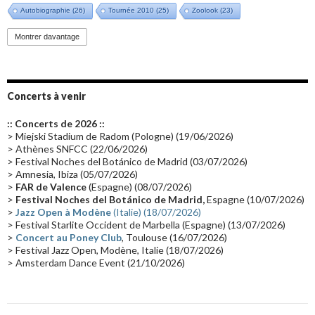
Autobiographie
(26)
Tournée 2010
(25)
Zoolook
(23)
Promo 2019
(23)
Avant "Oxygène"
(23)
Equinoxe
(21)
Vinyle
(21)
Montrer davantage
Emissions 2010
(21)
Disques rares
(20)
Synthé 70's
(20)
Album instrumental
(20)
Claviériste
(19)
Groupe de Recherche Musicale
(18)
France 2
(18)
Concerts à venir
Europe en concert
(17)
Critique
(17)
Coffret
(17)
Chronologie
(16)
:: Concerts de 2026 ::
Passages radio
(16)
Vidéo Jarrecast
(16)
Synthé 80's
(16)
> Miejski Stadium de Radom (Pologne) (19/06/2026)
> Athènes SNFCC (22/06/2026)
Les concerts en Chine
(16)
Cinéma
(16)
Houston
(15)
Lyon
(15)
> Festival Noches del Botánico de Madrid (03/07/2026)
> Amnesia, Ibiza (05/07/2026)
Synthé Roland
(15)
Belgique
(15)
Récompense
(14)
>
FAR de Valence
(Espagne) (08/07/2026)
Collaborations 70's
(14)
Astronomie
(14)
France Inter
(14)
>
Festival Noches del Botánico de Madrid,
Espagne (10/07/2026)
>
Jazz Open à Modène
(Italie) (18/07/2026)
Tournée 2025
(14)
2024
(14)
Chine
(13)
> Festival Starlite Occident de Marbella (Espagne) (13/07/2026)
>
Concert au Poney Club
, Toulouse (16/07/2026)
> Festival Jazz Open, Modène, Italie (18/07/2026)
> Amsterdam Dance Event (21/10/2026)