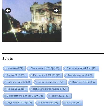
Amazônia (2021)
Oxymore (2022)
Versailles 400 (2024)
Live in Bratislava (2025)
Sujets
Interview
(177)
Electronica 1 [2015]
(100)
Electronica World Tour
(97)
Promo 2016
(67)
Electronica 2 [2016]
(66)
Tracklist (concert)
(66)
Equinoxe infinity
(61)
Concerts en France
(59)
Oxygène [1976]
(56)
Promo 2015
(53)
Réflexions sur la musique
(38)
Collaborations années 2010
(36)
Promo 2018
(33)
Oxygène 3 [2016]
(32)
Confessions
(28)
Les fans
(28)