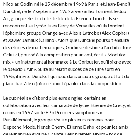
Nicolas Godin, né le 25 décembre 1969 à Paris, et Jean-Benoît
Dunckel, né le 7 septembre 1969 à Versailles, forment le duo
Air, groupe électro tête de file de la
French Touch
. Ils se
rencontrent au Lycée Jules Ferry de Versailles où ils fondent
l’éphémère groupe Orange avec Alexis Latrobe (Alex Gopher)
et Xavier Jamaux (Ollano). Alors que Dunckel poursuit ensuite
des études de mathématiques, Godin se destine à l’architecture.
Celui-ci, poussé à la composition par un ami, écrit « Modulor
mix », un instrumental hommage à Le Corbusier, qu’il signe avec
le pseudo « Air ».
Suite au relatif succès de ce titre sorti en
1995, il invite Dunckel, qui joue dans un autre groupe et fait du
piano bar, à le rejoindre pour l’épauler dans la composition.
Le duo réalise d’abord plusieurs singles, certains en
collaboration avec leur camarade de lycée Etienne de Crécy, et
réunis en 1997 sur le EP « Premiers symptômes ».
Parallèlement, le groupe réalise plusieurs remixes pour
Depeche Mode, Neneh Cherry, Etienne Daho, et pour les amis
de leur ancien groupe Orange. Leur premier album «
Moon