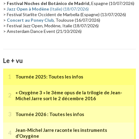
Collaborations 70's
(14)
Astronomie
(14)
France Inter
(14)
>
Festival Noches del Botánico de Madrid,
Espagne (10/07/2026)
>
Jazz Open à Modène
(Italie) (18/07/2026)
Tournée 2025
(14)
2024
(14)
Chine
(13)
> Festival Starlite Occident de Marbella (Espagne) (13/07/2026)
>
Concert au Poney Club
, Toulouse (16/07/2026)
> Festival Jazz Open, Modène, Italie (18/07/2026)
> Amsterdam Dance Event (21/10/2026)
Le + vu