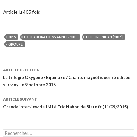
Article lu 405 fois
2015
COLLABORATIONS ANNÉES 2010
ELECTRONICA 1 [2015]
GROUPE
Navigation
ARTICLE PRÉCÉDENT
des
La trilogie Oxygène / Equinoxe / Chants magnétiques ré éditée
sur vinyl le 9 octobre 2015
articles
ARTICLE SUIVANT
Grande interview de JMJ à Eric Nahon de Slate.fr (11/09/2015)
Rechercher :