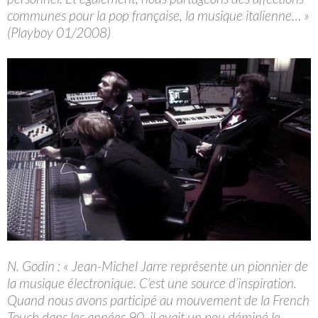
communes pour la pop française, la musique italienne… »
(Playboy 01/2008)
N. Godin : « Jean-Michel Jarre représente un pionnier de
la musique électronique. C’est une source d’inspiration.
Quand nous avons participé au mouvement de la French
Touch dans les années 90, il avait un peu déminé le