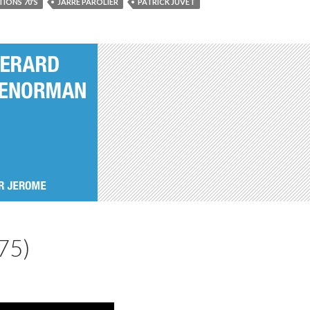
IONS 70'S
JARRE PAROLIER
PATRICK JUVET
75)