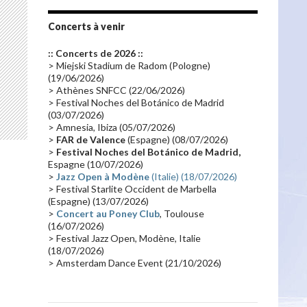
Tournée 2010
(25)
Zoolook
(23)
Promo 2019
(23)
Avant "Oxygène"
(23)
Concerts à venir
Equinoxe
(21)
Vinyle
(21)
:: Concerts de 2026 ::
Emissions 2010
(21)
Disques rares
(20)
> Miejski Stadium de Radom (Pologne)
(19/06/2026)
Synthé 70's
(20)
Album instrumental
(20)
> Athènes SNFCC (22/06/2026)
> Festival Noches del Botánico de Madrid
Claviériste
(19)
Groupe de Recherche Musicale
(18)
(03/07/2026)
France 2
(18)
Europe en concert
(17)
> Amnesia, Ibiza (05/07/2026)
>
FAR de Valence
(Espagne) (08/07/2026)
Critique
(17)
Coffret
(17)
Chronologie
(16)
>
Festival Noches del Botánico de Madrid,
Passages radio
(16)
Vidéo Jarrecast
(16)
Espagne (10/07/2026)
>
Jazz Open à Modène
(Italie) (18/07/2026)
Synthé 80's
(16)
Les concerts en Chine
(16)
> Festival Starlite Occident de Marbella
(Espagne) (13/07/2026)
Cinéma
(16)
Houston
(15)
Lyon
(15)
>
Concert au Poney Club
, Toulouse
Synthé Roland
(15)
Belgique
(15)
(16/07/2026)
> Festival Jazz Open, Modène, Italie
Récompense
(14)
Collaborations 70's
(14)
(18/07/2026)
> Amsterdam Dance Event (21/10/2026)
Astronomie
(14)
France Inter
(14)
Tournée 2025
(14)
2024
(14)
Chine
(13)