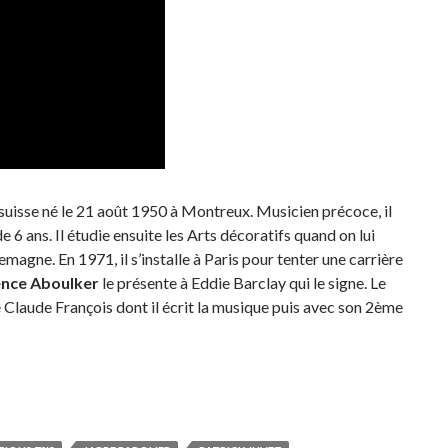
suisse né le 21 août 1950 à Montreux. Musicien précoce, il
 6 ans. Il étudie ensuite les Arts décoratifs quand on lui
agne. En 1971, il s’installe à Paris pour tenter une carrière
ence Aboulker
le présente à Eddie Barclay qui le signe. Le
 Claude François dont il écrit la musique puis avec son 2ème
k Juvet (1973-1977)