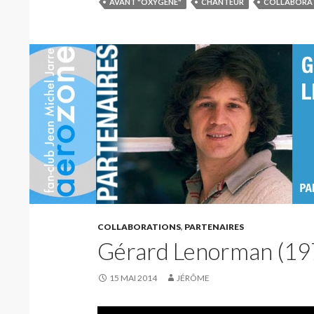
AVANT "OXYGÈNE"
CHANTEUR
COLLABORAT
COLLABORATIONS
,
PARTENAIRES
Gérard Lenorman (19
15 MAI 2014
JÉRÔME