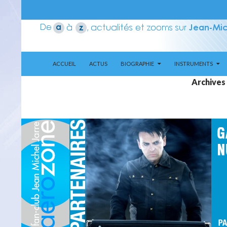
ALLER AU CONTENU
Recherche
Aerozone JMJ
ACCUEIL
ACTUS
BIOGRAPHIE
INSTRUMENTS
Archives