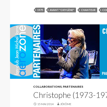
1975
AVANT "OXYGÈNE"
CHANTEUR
CO
COLLABORATIONS
,
PARTENAIRES
Christophe (1973-19
15 MAI 2014
JÉRÔME