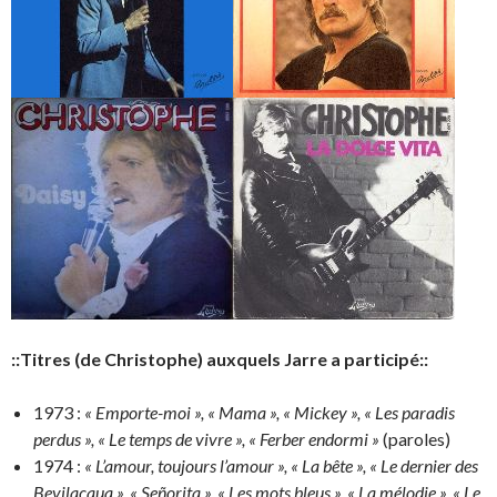
::Titres (de Christophe) auxquels Jarre a participé::
1973 :
« Emporte-moi », « Mama », « Mickey », « Les paradis
perdus », « Le temps de vivre », « Ferber endormi »
(paroles)
1974 :
« L’amour, toujours l’amour », « La bête », « Le dernier des
Bevilacqua », « Señorita », « Les mots bleus », « La mélodie », « Le