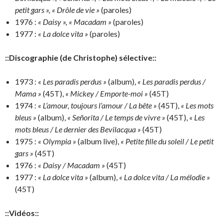
petit gars », « Drôle de vie »
(paroles)
1976 :
« Daisy », « Macadam »
(paroles)
1977 :
« La dolce vita »
(paroles)
::Discographie (de Christophe) sélective::
1973 :
« Les paradis perdus »
(album),
« Les paradis perdus /
Mama »
(45T),
« Mickey / Emporte-moi »
(45T)
1974 :
« L’amour, toujours l’amour / La bête »
(45T),
« Les mots
bleus »
(album),
« Señorita / Le temps de vivre »
(45T),
« Les
mots bleus / Le dernier des Bevilacqua »
(45T)
1975 :
« Olympia »
(album live),
« Petite fille du soleil / Le petit
gars »
(45T)
1976 :
« Daisy / Macadam »
(45T)
1977 :
« La dolce vita »
(album),
« La dolce vita / La mélodie »
(45T)
::Vidéos::