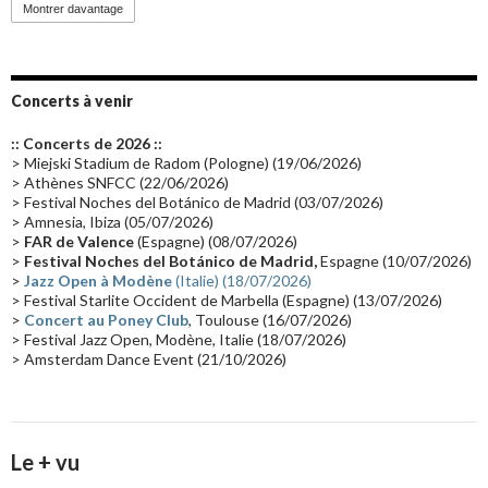
Montrer davantage
Emissions 2010
(21)
Disques rares
(20)
Synthé 70's
(20)
Album instrumental
(20)
Claviériste
(19)
Groupe de Recherche Musicale
(18)
France 2
(18)
Concerts à venir
Europe en concert
(17)
Critique
(17)
Coffret
(17)
Chronologie
(16)
:: Concerts de 2026 ::
Passages radio
(16)
Vidéo Jarrecast
(16)
Synthé 80's
(16)
> Miejski Stadium de Radom (Pologne) (19/06/2026)
> Athènes SNFCC (22/06/2026)
Les concerts en Chine
(16)
Cinéma
(16)
Houston
(15)
Lyon
(15)
> Festival Noches del Botánico de Madrid (03/07/2026)
> Amnesia, Ibiza (05/07/2026)
Synthé Roland
(15)
Belgique
(15)
Récompense
(14)
>
FAR de Valence
(Espagne) (08/07/2026)
Collaborations 70's
(14)
Astronomie
(14)
France Inter
(14)
>
Festival Noches del Botánico de Madrid,
Espagne (10/07/2026)
>
Jazz Open à Modène
(Italie) (18/07/2026)
Tournée 2025
(14)
2024
(14)
Chine
(13)
> Festival Starlite Occident de Marbella (Espagne) (13/07/2026)
>
Concert au Poney Club
, Toulouse (16/07/2026)
> Festival Jazz Open, Modène, Italie (18/07/2026)
> Amsterdam Dance Event (21/10/2026)
Le + vu