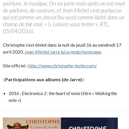
peinture, la musique. On en parle mais après on est noyé
de parfums, de couleurs, et Jean-Michel c’est quelqu’un
qui est comme un cheval fou aussi comme lâché dans un
champ de blé rasé. » (« Laissez-vous tenter », RTL,
05/04/2016).
Christophe s’est éteint dans la nuit du jeudi 16 au vendredi 17
avril 2020.
Jean-Michel Jarre lui a rendu hommage
.
Site officiel :
http://www.christophe-lesite.com/
::Participations aux albums (de Jarre)::
2016 :
Electronica 2 : the heart of noise
(titre
« Walking the
mile »
)