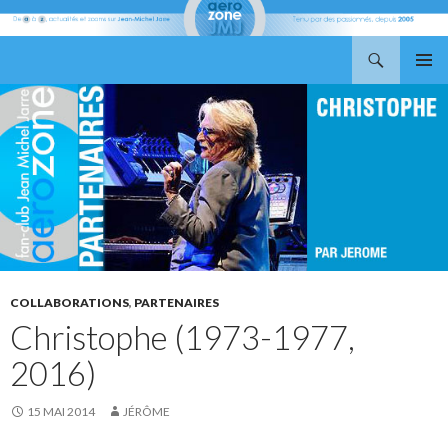
Recherche
Aerozone JMJ
ALLER
MENU
AU
PRINCI
CONTENU
COLLABORATIONS
,
PARTENAIRES
Christophe (1973-1977,
2016)
15 MAI 2014
JÉRÔME