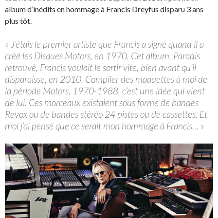
album d’inédits en hommage à Francis Dreyfus disparu 3 ans
plus tôt.
« J’étais le premier artiste que Francis a signé quand il a
créé les Disques Motors, en 1970. Cet album, Paradis
retrouvé, Francis voulait le sortir vite, bien avant qu’il
disparaisse, en 2010. Compiler des maquettes à moi de
la période Motors, 1970-1988, c’est une idée qui vient
de lui. Ces morceaux existaient sous forme de bandes
Revox ou de bandes stéréo 24 pistes ou de cassettes. Et
moi j’ai pensé que ce serait mon hommage à Francis… »