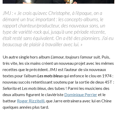
JMJ : « Je crois qu’avec Christophe, à l’époque, on a
démarré un truc important : les concepts-albums, le
rapport chanteur/producteur, des nouveaux sons, un
type de variété-rock qui, jusqu’à une période récente,
était resté sans équivalent. On a été des pionniers. J’ai eu
beaucoup de plaisir à travailler avec lui. »
Un autre single hors album
L’amour, toujours l’amour
suit. Puis,
très vite, les six mains créent un nouveau projet avec les mêmes
recettes que le précédent. JMJ est l’auteur de six nouveaux
textes pour l’album
Les mots bleus
qui enfonce le clou en 1974 :
nouveau succès retentissant soutenu par la sortie de deux 45T :
Señorita
et
Les mots bleus
, des tubes ! Parmi les musiciens des
deux albums figurent le claviériste
Dominique Perrier
et le
batteur
Roger Rizzitelli
, que Jarre entrainera avec lui en Chine
quelques années plus tard.