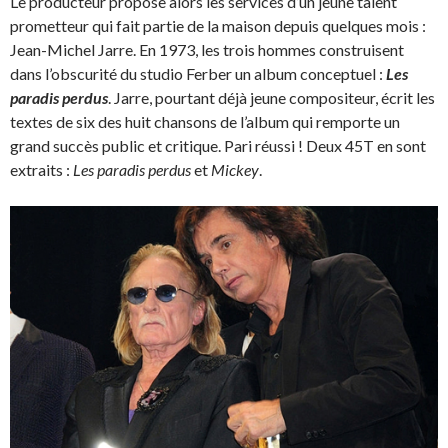
Le producteur propose alors les services d’un jeune talent
prometteur qui fait partie de la maison depuis quelques mois :
Jean-Michel Jarre. En 1973, les trois hommes construisent
dans l’obscurité du studio Ferber un album conceptuel :
Les
paradis perdus
. Jarre, pourtant déjà jeune compositeur, écrit les
textes de six des huit chansons de l’album qui remporte un
grand succès public et critique. Pari réussi ! Deux 45T en sont
extraits :
Les paradis perdus
et
Mickey
.