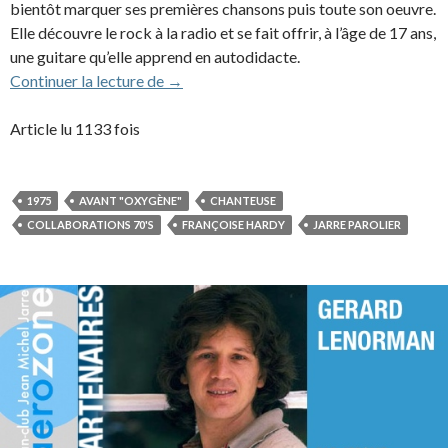
bientôt marquer ses premières chansons puis toute son oeuvre.
Elle découvre le rock à la radio et se fait offrir, à l’âge de 17 ans,
une guitare qu’elle apprend en autodidacte.
Françoise Hardy (1975)
Continuer la lecture de
→
Article lu 1133 fois
1975
AVANT "OXYGÈNE"
CHANTEUSE
COLLABORATIONS 70'S
FRANÇOISE HARDY
JARRE PAROLIER