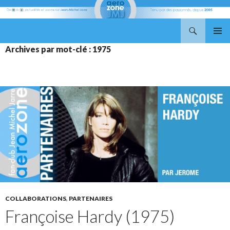
Recherche
Aerozone JMJ
ALLER
MENU
Archives par mot-clé : 1975
AU
PRINCI
CONTENU
COLLABORATIONS
,
PARTENAIRES
Françoise Hardy (1975)