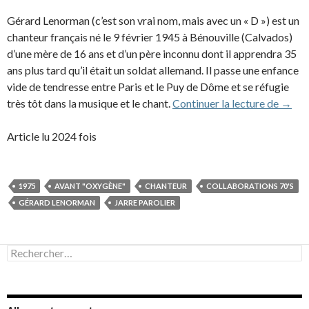
Gérard Lenorman (c’est son vrai nom, mais avec un « D ») est un
chanteur français né le 9 février 1945 à Bénouville (Calvados)
d’une mère de 16 ans et d’un père inconnu dont il apprendra 35
ans plus tard qu’il était un soldat allemand. Il passe une enfance
vide de tendresse entre Paris et le Puy de Dôme et se réfugie
Gérar
très tôt dans la musique et le chant.
Continuer la lecture de
→
Article lu 2024 fois
1975
AVANT "OXYGÈNE"
CHANTEUR
COLLABORATIONS 70'S
GÉRARD LENORMAN
JARRE PAROLIER
Rechercher :