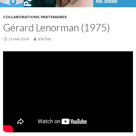
COLLABORATIONS
,
PARTENAIRES
Gérard Lenorman (1975)
15 MAI 2014
JÉRÔME