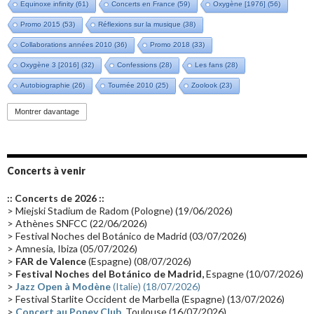
Equinoxe infinity
(61)
Concerts en France
(59)
Oxygène [1976]
(56)
Promo 2015
(53)
Réflexions sur la musique
(38)
Collaborations années 2010
(36)
Promo 2018
(33)
Oxygène 3 [2016]
(32)
Confessions
(28)
Les fans
(28)
Autobiographie
(26)
Tournée 2010
(25)
Zoolook
(23)
Promo 2019
(23)
Avant "Oxygène"
(23)
Equinoxe
(21)
Vinyle
(21)
Montrer davantage
Emissions 2010
(21)
Disques rares
(20)
Synthé 70's
(20)
Album instrumental
(20)
Claviériste
(19)
Groupe de Recherche Musicale
(18)
France 2
(18)
Concerts à venir
Europe en concert
(17)
Critique
(17)
Coffret
(17)
Chronologie
(16)
:: Concerts de 2026 ::
Passages radio
(16)
Vidéo Jarrecast
(16)
Synthé 80's
(16)
> Miejski Stadium de Radom (Pologne) (19/06/2026)
> Athènes SNFCC (22/06/2026)
Les concerts en Chine
(16)
Cinéma
(16)
Houston
(15)
Lyon
(15)
> Festival Noches del Botánico de Madrid (03/07/2026)
> Amnesia, Ibiza (05/07/2026)
Synthé Roland
(15)
Belgique
(15)
Récompense
(14)
>
FAR de Valence
(Espagne) (08/07/2026)
Collaborations 70's
(14)
Astronomie
(14)
France Inter
(14)
>
Festival Noches del Botánico de Madrid,
Espagne (10/07/2026)
>
Jazz Open à Modène
(Italie) (18/07/2026)
Tournée 2025
(14)
2024
(14)
Chine
(13)
> Festival Starlite Occident de Marbella (Espagne) (13/07/2026)
>
Concert au Poney Club
, Toulouse (16/07/2026)