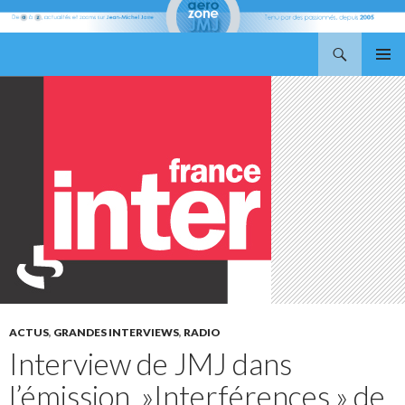
Recherche
Aerozone JMJ
ALLER
MENU
AU
PRINCI
CONTENU
ACTUS
,
GRANDES INTERVIEWS
,
RADIO
Interview de JMJ dans
l’émission »Interférences » de