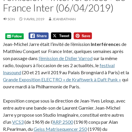
France Inter (06/04/2019)
SON
9 AVRIL 2019
JEANBATMAN
Jean-Michel Jarre était l’invité de l’émission
Interférence
s de
Matthieu Conquet sur France Inter, quelques semaines après
son passage dans
l’émission de Didier Varrod
sur la même
radio, toujours à l’occasion de ses 2 actualités, le
festival
Inasound
(20 et 21 avril 2019 au Palais Brongniard à Paris) et la
Grande Exposition ELECTRO « de Kraftwerk à Daft Punk »
qui
ouvre mardi à la Philharmonie de Paris.
Exposition conçue sous la direction de Jean-Yves Leloup, avec
entre autre une bande-son de Laurent Garnier. Jean-Michel
Jarre y propose son Studio Imaginaire, constitué entre autres
d’un
VCS3
(de 1969) de l’
ARP 2500
(1969) conçu par Alan
R.Pearlman, du
Geiss Matrisequencer 250
(1978) du