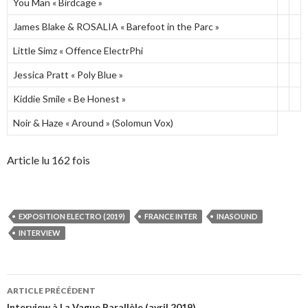
You Man « Birdcage »
James Blake & ROSALIA « Barefoot in the Parc »
Little Simz « Offence ElectrPhi
Jessica Pratt « Poly Blue »
Kiddie Smile « Be Honest »
Noir & Haze « Around » (Solomun Vox)
Article lu 162 fois
EXPOSITION ELECTRO (2019)
FRANCE INTER
INASOUND
INTERVIEW
Navigation
ARTICLE PRÉCÉDENT
Interview à La Vague Parallèle (avril 2019)