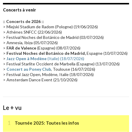
Groupe de Recherche Musicale
(18)
France 2
(18)
Concerts à venir
Europe en concert
(17)
Critique
(17)
Coffret
(17)
Chronologie
(16)
:: Concerts de 2026 ::
Passages radio
(16)
Vidéo Jarrecast
(16)
Synthé 80's
(16)
> Miejski Stadium de Radom (Pologne) (19/06/2026)
> Athènes SNFCC (22/06/2026)
Les concerts en Chine
(16)
Cinéma
(16)
Houston
(15)
Lyon
(15)
> Festival Noches del Botánico de Madrid (03/07/2026)
> Amnesia, Ibiza (05/07/2026)
Synthé Roland
(15)
Belgique
(15)
Récompense
(14)
>
FAR de Valence
(Espagne) (08/07/2026)
Collaborations 70's
(14)
Astronomie
(14)
France Inter
(14)
>
Festival Noches del Botánico de Madrid,
Espagne (10/07/2026)
>
Jazz Open à Modène
(Italie) (18/07/2026)
Tournée 2025
(14)
2024
(14)
Chine
(13)
> Festival Starlite Occident de Marbella (Espagne) (13/07/2026)
>
Concert au Poney Club
, Toulouse (16/07/2026)
> Festival Jazz Open, Modène, Italie (18/07/2026)
> Amsterdam Dance Event (21/10/2026)
Le + vu