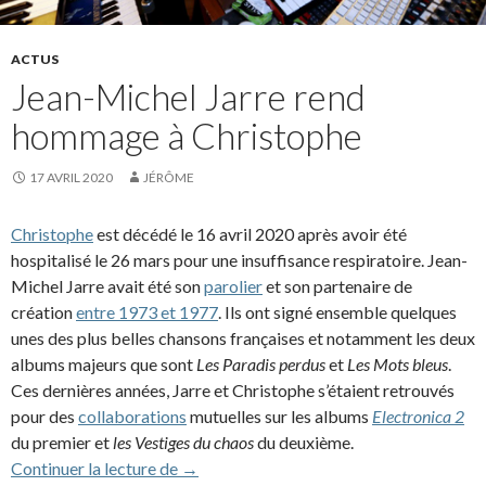
ACTUS
Jean-Michel Jarre rend
hommage à Christophe
17 AVRIL 2020
JÉRÔME
Christophe
est décédé le 16 avril 2020 après avoir été
hospitalisé le 26 mars pour une insuffisance respiratoire. Jean-
Michel Jarre avait été son
parolier
et son partenaire de
création
entre 1973 et 1977
. Ils ont signé ensemble quelques
unes des plus belles chansons françaises et notamment les deux
albums majeurs que sont
Les Paradis perdus
et
Les Mots bleus
.
Ces dernières années, Jarre et Christophe s’étaient retrouvés
pour des
collaborations
mutuelles sur les albums
Electronica 2
du premier et
les Vestiges du chaos
du deuxième.
Jean-Michel Jarre rend hommage à Chris
Continuer la lecture de
→