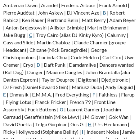
Amberian Dawn | Arandel | Frédéric Arbour | Frank Arnold |
Pierre Audétat |
John Askew | DJ Vincent Aze |
B
| Robert
Babicz | Ken Bauer | Bertrand Belin | Matt Berry | Adam Beyer
| Anton Brejestovski | Allister Brimble | Martin Brinkmann |
Jake Bugg |
C
| Troy Cairo (alias DJ Kinky Kyro) | Calumny |
Cass and Slide |
Martin Chabloz |
Claude Charnier (groupe
Headscan) | Chicane (Nick Bracegirdle) | George
Christopoulous | Lucinda Chua | Code Elektro | Carl Cox | Uwe
Cremer | Cryo |
D
| Daft Punk | Damdamlive | Dancers wanted
(Ruf Dug) | Danger | Maxime Dangles | Julien Brambilla (aka
Danton Eeprom) | Taylor Deupree | Digitonal | Djedjotronic |
DJ Fresh (Daniel Edward Stein) | Mariusz Duda | Andy Duguid |
E
| Einmusik | E.M.M.A. | Fred Everything |
F
| Faithless | Flarup
| Flying Lotus | Franck Fricker | French 79 | Front Line
Assembly | Fuck Buttons |
G
| Laurent Garnier | Joachim
Garraud | Gesaffelstein (Mike Lévy) | JM Glover | Gok Wan |
David Guetta | Tolga Gurpinar | Gus G. |
H
| Urs Heckmann |
Ricky Hollywood (Stéphane Bellity) |
I
| Indecent Noise | Jamie