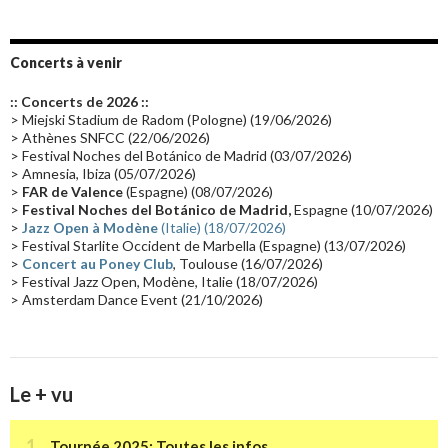
Album instrumental
(20)
Claviériste
(19)
Groupe de Recherche Musicale
(18)
France 2
(18)
Concerts à venir
Europe en concert
(17)
Critique
(17)
Coffret
(17)
Chronologie
(16)
:: Concerts de 2026 ::
Passages radio
(16)
Vidéo Jarrecast
(16)
Synthé 80's
(16)
> Miejski Stadium de Radom (Pologne) (19/06/2026)
> Athènes SNFCC (22/06/2026)
Les concerts en Chine
(16)
Cinéma
(16)
Houston
(15)
Lyon
(15)
> Festival Noches del Botánico de Madrid (03/07/2026)
> Amnesia, Ibiza (05/07/2026)
Synthé Roland
(15)
Belgique
(15)
Récompense
(14)
>
FAR de Valence
(Espagne) (08/07/2026)
Collaborations 70's
(14)
Astronomie
(14)
France Inter
(14)
>
Festival Noches del Botánico de Madrid,
Espagne (10/07/2026)
>
Jazz Open à Modène
(Italie) (18/07/2026)
Tournée 2025
(14)
2024
(14)
Chine
(13)
> Festival Starlite Occident de Marbella (Espagne) (13/07/2026)
>
Concert au Poney Club
, Toulouse (16/07/2026)
> Festival Jazz Open, Modène, Italie (18/07/2026)
> Amsterdam Dance Event (21/10/2026)
Le + vu