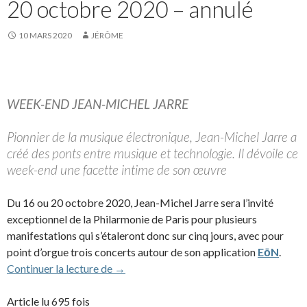
20 octobre 2020 – annulé
10 MARS 2020
JÉRÔME
WEEK-END JEAN-MICHEL JARRE
Pionnier de la musique électronique, Jean-Michel Jarre a
créé des ponts entre musique et technologie. Il dévoile ce
week-end une facette intime de son œuvre
Du 16 ou 20 octobre 2020, Jean-Michel Jarre sera l’invité
exceptionnel de la Philarmonie de Paris pour plusieurs
manifestations qui s’étaleront donc sur cinq jours, avec pour
point d’orgue trois concerts autour de son application
EōN
.
Jean-Michel Jarre à la Philharmonie de P
Continuer la lecture de
→
Article lu 695 fois