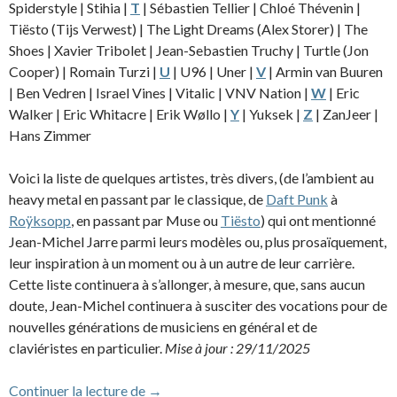
Spiderstyle | Stihia |
T
| Sébastien Tellier | Chloé Thévenin |
Tiësto (Tijs Verwest) | The Light Dreams (Alex Storer) | The
Shoes |
Xavier Tribolet |
Jean-Sebastien Truchy | Turtle (Jon
Cooper) | Romain Turzi |
U
| U96 | Uner |
V
| Armin van Buuren
| Ben Vedren | Israel Vines | Vitalic | VNV Nation |
W
| Eric
Walker | Eric Whitacre | Erik Wøllo |
Y
| Yuksek |
Z
| ZanJeer |
Hans Zimmer
Voici la liste de quelques artistes, très divers, (de l’ambient au
heavy metal en passant par le classique, de
Daft Punk
à
Roÿksopp
, en passant par Muse ou
Tiësto
) qui ont mentionné
Jean-Michel Jarre parmi leurs modèles ou, plus prosaïquement,
leur inspiration à un moment ou à un autre de leur carrière.
Cette liste continuera à s’allonger, à mesure, que, sans aucun
doute, Jean-Michel continuera à susciter des vocations pour de
nouvelles générations de musiciens en général et de
claviéristes en particulier.
Mise à jour : 29/11/2025
La jeune scène électro influencée par Jarr
Continuer la lecture de
→