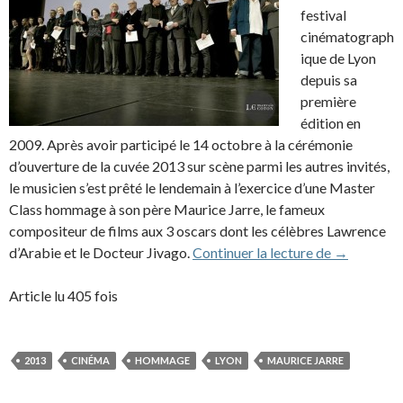
festival
cinématograph
ique de Lyon
depuis sa
première
édition en
2009. Après avoir participé le 14 octobre à la cérémonie
d’ouverture de la cuvée 2013 sur scène parmi les autres invités,
le musicien s’est prêté le lendemain à l’exercice d’une Master
Class hommage à son père Maurice Jarre, le fameux
compositeur de films aux 3 oscars dont les célèbres Lawrence
Dans le cad
d’Arabie et le Docteur Jivago.
Continuer la lecture de
→
Article lu 405 fois
2013
CINÉMA
HOMMAGE
LYON
MAURICE JARRE