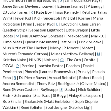
McDermott (The Irrepressibles) |
J
| Jamiroquai (Jay Kay) |
Janee (Bryan Devleeschouwer) | Etienne Jaumet | JP Energy |
DJ Julio Torres |
K
| Kate Boy | Inigo Kennedy | Ketil Lien (alias
Wim) | Jewel Kid | Kid Francescoli | Kn1ght | Kosme | Maria
Kotrotsou | Krum | Jesper Kyd |
L
| Ladytron | Claus Larsen
(Leather Strip) | Sebastian Lightfoot | Little Dragon | Little
Boots |
M
| M83 (Anthony Gonzales) | Makoto San | Mark J. |
Timo Maas | Quentin Mosimann | Jeff Mills | Erick Miotke |
Miss Kittin et The Hacker | Moby | P. Moore | Motez |
Murcof (Fernando Corona) | Muse (Matthew Bellamy) |
N
|
Kristian Nairn | NIN3S | Nobson |
O
| The Orb | Orbital |
OZGA |
P
| P.errine | Joachim Pastor | Peaches | Daniel
Pemberton | Phoenix (Laurent Brancowitz) | Prinzly | Pseudo
Echo |
R
| DJ Pierre Ravan | Arnaud Rebotini | Robert Reeds |
Andrea Remondini | Thony Ritz | Rodriguez Jr (Olivier Mateu) |
Rone (Erwan Castex) | Roÿksopp |
S
| Sasha | Nick Schilder |
Endrik Schroeder | Seal Bass | Si Begg | Finlay Shakespeare |
Bob Sinclar | Snakestyle (Matt Embleton) | Soph’ (Sophie
Watkins) | René Splinter | Soul designer (Fabrice Lig) |