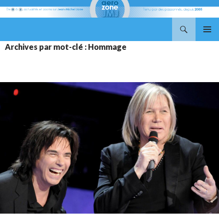
Recherche
Aerozone JMJ
ALLER
MENU
Archives par mot-clé : Hommage
AU
PRINCI
CONTENU