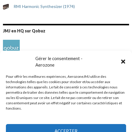
RMI Harmonic Synthesizer (1974)
JMJ en HQ sur Qobuz
Gérer le consentement -
Aerozone
Pour offrir les meilleures expériences, AerozoneJMJ utilise des
technologies telles que les cookies pour stocker et/ou accéder aux
informations des appareils. Le fait de consentir à ces technologies nous
Réseaux sociaux
permettra de traiter des données telles que le comportement de navigation
ou les ID uniques sur ce site. Le fait de ne pas consentir ou de retirer son
consentement peut avoir un effet négatif sur certaines caractéristiques et
fonctions.
ACCEPTER