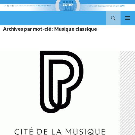
Recherche
Aerozone JMJ
ALLER
MENU
Archives par mot-clé : Musique classique
AU
PRINCI
CONTENU