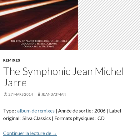
REMIXES
The Symphonic Jean Michel
Jarre
27 MARS 2014
JEANBATMAN
Type :
album de remixes
| Année de sortie : 2006 | Label
original : Silva Classics | Formats physiques : CD
The Symphonic Jean Michel Jarre
Continuer la lecture de
→