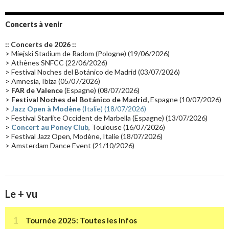
Album instrumental
(20)
Claviériste
(19)
Groupe de Recherche Musicale
(18)
France 2
(18)
Concerts à venir
Europe en concert
(17)
Critique
(17)
Coffret
(17)
Chronologie
(16)
:: Concerts de 2026 ::
Passages radio
(16)
Vidéo Jarrecast
(16)
Synthé 80's
(16)
> Miejski Stadium de Radom (Pologne) (19/06/2026)
> Athènes SNFCC (22/06/2026)
Les concerts en Chine
(16)
Cinéma
(16)
Houston
(15)
Lyon
(15)
> Festival Noches del Botánico de Madrid (03/07/2026)
> Amnesia, Ibiza (05/07/2026)
Synthé Roland
(15)
Belgique
(15)
Récompense
(14)
>
FAR de Valence
(Espagne) (08/07/2026)
Collaborations 70's
(14)
Astronomie
(14)
France Inter
(14)
>
Festival Noches del Botánico de Madrid,
Espagne (10/07/2026)
>
Jazz Open à Modène
(Italie) (18/07/2026)
Tournée 2025
(14)
2024
(14)
Chine
(13)
> Festival Starlite Occident de Marbella (Espagne) (13/07/2026)
>
Concert au Poney Club
, Toulouse (16/07/2026)
> Festival Jazz Open, Modène, Italie (18/07/2026)
> Amsterdam Dance Event (21/10/2026)
Le + vu