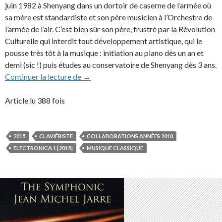
juin 1982 à Shenyang dans un dortoir de caserne de l’armée où
sa mère est standardiste et son père musicien à l’Orchestre de
l’armée de l’air. C’est bien sûr son père, frustré par la Révolution
Culturelle qui interdit tout développement artistique, qui le
pousse très tôt à la musique : initiation au piano dès un an et
demi (sic !) puis études au conservatoire de Shenyang dès 3 ans.
Lang Lang (2015)
Continuer la lecture de
→
Article lu 388 fois
2015
CLAVIÉRISTE
COLLABORATIONS ANNÉES 2010
ELECTRONICA 1 [2015]
MUSIQUE CLASSIQUE