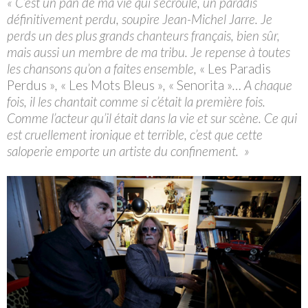
« C’est un pan de ma vie qui s’écroule, un paradis
définitivement perdu, soupire Jean-Michel Jarre. Je
perds un des plus grands chanteurs français, bien sûr,
mais aussi un membre de ma tribu. Je repense à toutes
les chansons qu’on a faites ensemble,
« Les Paradis
Perdus »
,
« Les Mots Bleus »
,
« Senorita »
… A chaque
fois, il les chantait comme si c’était la première fois.
Comme l’acteur qu’il était dans la vie et sur scène. Ce qui
est cruellement ironique et terrible, c’est que cette
saloperie emporte un artiste du confinement. »