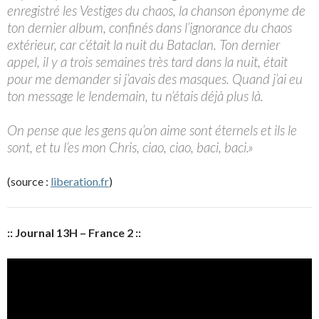
enregistré les Vestiges du chaos, la chanson éponyme de
ton dernier album, confinés dans l’ignorance du chaos
extérieur, car c’était la nuit du Bataclan. Ton dernier
appel, il y a trois semaines très tard dans la nuit, était
pour me demander si j’avais des masques. Quand j’ai eu
ton message le lendemain, tu n’étais déjà plus là.
On pense que les gens qu’on aime sont éternels et ils le
sont, et tu l’es mon Chris, ciao, ciao, baci, baci.»
(source :
liberation.fr
)
:: Journal 13H – France 2 ::