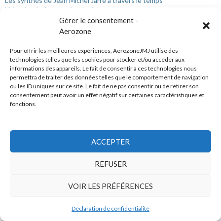
Les synthés de Jean Michel Jarre à travers le temps
L'histoire de Jarre technologies
Lexique technique
Gérer le consentement -
Comprendre la harpe laser
Aerozone
Pour offrir les meilleures expériences, AerozoneJMJ utilise des
technologies telles que les cookies pour stocker et/ou accéder aux
informations des appareils. Le fait de consentir à ces technologies nous
permettra de traiter des données telles que le comportement de navigation
ou les ID uniques sur ce site. Le fait de ne pas consentir ou de retirer son
consentement peut avoir un effet négatif sur certaines caractéristiques et
fonctions.
> Comptes-rendus de concerts
Compte-rendu du concert de Baalbeck, Liban (2016)
ACCEPTER
Compte-rendu du concert de Monaco (2011)
Bilan de la tournée <2011>
Bilan de la tournée <2010>
REFUSER
> Dossiers thématiques
VOIR LES PRÉFÉRENCES
Les concerts annulés
Jean Michel Jarre et l'espace
Déclaration de confidentialité
Jean Michel Jarre et le cinéma
Jean Michel Jarre et les remixes