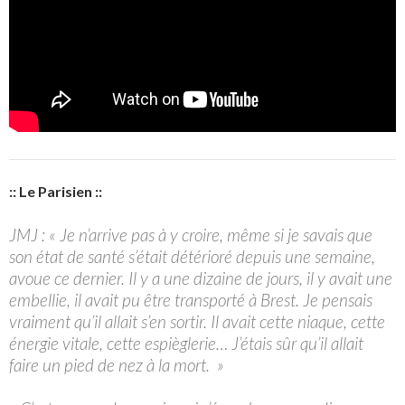
:: Le Parisien ::
JMJ : « Je n’arrive pas à y croire, même si je savais que
son état de santé s’était détérioré depuis une semaine,
avoue ce dernier. Il y a une dizaine de jours, il y avait une
embellie, il avait pu être transporté à Brest. Je pensais
vraiment qu’il allait s’en sortir. Il avait cette niaque, cette
énergie vitale, cette espièglerie… J’étais sûr qu’il allait
faire un pied de nez à la mort. »