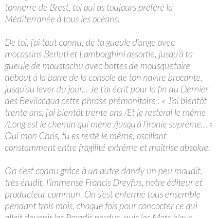
tonnerre de Brest, toi qui as toujours préféré la
Méditerranée à tous les océans.
De toi, j’ai tout connu, de ta gueule d’ange avec
mocassins Berluti et Lamborghini assortie, jusqu’à ta
gueule de moustachu avec bottes de mousquetaire
debout à la barre de la console de ton navire brocante,
jusqu’au lever du jour… Je t’ai écrit pour la fin du Dernier
des Bevilacqua cette phrase prémonitoire : « J’ai bientôt
trente ans, j’ai bientôt trente ans /Et je resterai le même
/Long est le chemin qui mène /jusqu’à l’ironie suprême… »
Oui mon Chris, tu es resté le même, oscillant
constamment entre fragilité extrême et maîtrise absolue.
On s’est connu grâce à un autre dandy un peu maudit,
très érudit, l’immense Francis Dreyfus, notre éditeur et
producteur commun. On s’est enfermé tous ensemble
pendant trois mois, chaque fois pour concocter ce qui
allait devenir les Paradis perdus, puis les Mots bleus,