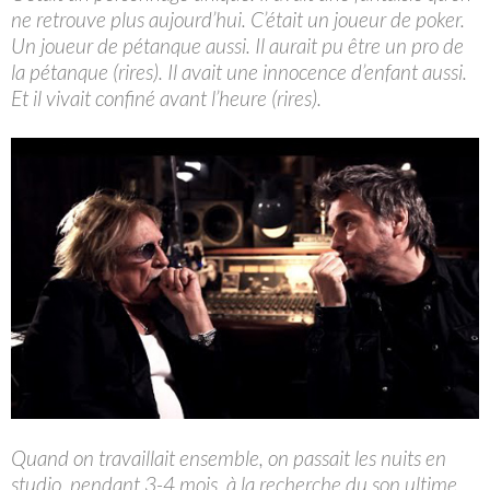
ne retrouve plus aujourd’hui. C’était un joueur de poker.
Un joueur de pétanque aussi. Il aurait pu être un pro de
la pétanque (rires). Il avait une innocence d’enfant aussi.
Et il vivait confiné avant l’heure (rires).
Quand on travaillait ensemble, on passait les nuits en
studio, pendant 3-4 mois, à la recherche du son ultime.