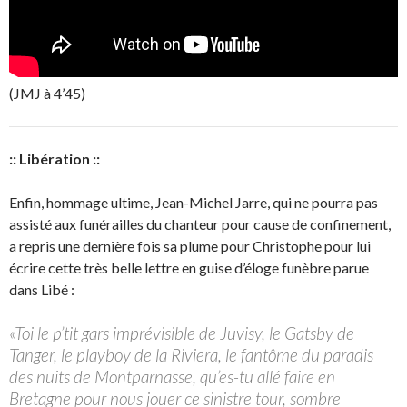
(JMJ à 4’45)
:: Libération ::
Enfin, hommage ultime, Jean-Michel Jarre, qui ne pourra pas
assisté aux funérailles du chanteur pour cause de confinement,
a repris une dernière fois sa plume pour Christophe pour lui
écrire cette très belle lettre en guise d’éloge funèbre parue
dans Libé :
«Toi le p’tit gars imprévisible de Juvisy, le Gatsby de
Tanger, le playboy de la Riviera, le fantôme du paradis
des nuits de Montparnasse, qu’es-tu allé faire en
Bretagne pour nous jouer ce sinistre tour, sombre