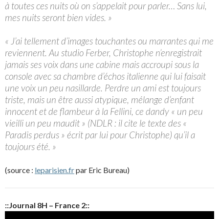
à toutes ces nuits où on s’appelait pour parler… Sans lui,
mes nuits seront bien vides. »
« J’ai tellement d’images touchantes ou marrantes qui me
reviennent. Au studio Ferber, Christophe n’enregistrait
jamais ses voix dans une cabine mais accroupi sous la
console avec sa chambre d’échos italienne qui lui faisait
une voix un peu nasillarde. Perdre un ami est toujours
triste, mais un être aussi atypique, mélange d’enfant
innocent et de flambeur à la Fellini, ce dandy « un peu
vieilli un peu maudit » (NDLR : il cite le texte des «
Paradis perdus » écrit par lui pour Christophe) qu’il a
toujours été. »
(source :
leparisien.fr
par Eric Bureau)
::Journal 8H – France 2::