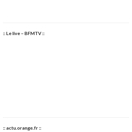
:: Le live – BFMTV ::
:: actu.orange.fr ::