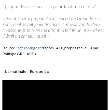
Q: Quand l’aviez-vous vu pour la dernière fois?
« Avant Noël. Il préparait son concert au Grand Rex à
Paris, où il devait jouer fin mars. Il m’avait vendu deux
chaises de studio, en me disant +j’te fais un prix+ (rires).
C’était un chineur, aussi ».
(source :
actu.orange.fr
d’après l’AFP, propos recueillis par
Philippe GRELARD)
:: La matinale – Europe 1 ::