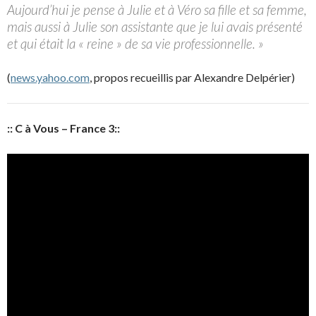
Aujourd’hui je pense à Julie et à Véro sa fille et sa femme,
mais aussi à Julie son assistante que je lui avais présenté
et qui était la « reine » de sa vie professionnelle. »
(
news.yahoo.com
, propos recueillis par Alexandre Delpérier)
:: C à Vous – France 3::