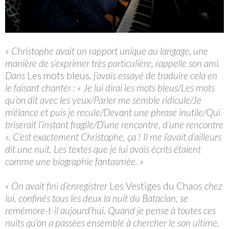
« Christophe avait un rapport unique au langage, une
manière de s’exprimer très particulière, rappelle son ami.
Dans
Les mots bleus
, j’avais essayé de traduire cela en
le faisant chanter : « Je lui dirai les mots bleus/Les mots
qu’on dit avec les yeux/Parler me semble ridicule/Je
m’élance et puis je recule/Devant une phrase inutile/Qui
briserait l’instant fragile/D’une rencontre, d’une rencontre
». C’est exactement Christophe, ça ! Il me l’avait d’ailleurs
dit une nuit. Les textes que je lui avais écrits étaient
comme une biographie fantasmée. »
« On avait fini d’enregistrer
Les Vestiges du Chaos
chez
lui, confinés tous les deux la nuit du Bataclan, se
remémore-t-il aujourd’hui. Quand je pense à toutes ces
nuits qu’on a passées ensemble à chercher le son ultime,