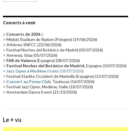
Emissions 2010
(21)
Disques rares
(20)
Synthé 70's
(20)
Album instrumental
(20)
Claviériste
(19)
Groupe de Recherche Musicale
(18)
France 2
(18)
Concerts à venir
Europe en concert
(17)
Critique
(17)
Coffret
(17)
Chronologie
(16)
:: Concerts de 2026 ::
Passages radio
(16)
Vidéo Jarrecast
(16)
Synthé 80's
(16)
> Miejski Stadium de Radom (Pologne) (19/06/2026)
> Athènes SNFCC (22/06/2026)
Les concerts en Chine
(16)
Cinéma
(16)
Houston
(15)
Lyon
(15)
> Festival Noches del Botánico de Madrid (03/07/2026)
> Amnesia, Ibiza (05/07/2026)
Synthé Roland
(15)
Belgique
(15)
Récompense
(14)
>
FAR de Valence
(Espagne) (08/07/2026)
Collaborations 70's
(14)
Astronomie
(14)
France Inter
(14)
>
Festival Noches del Botánico de Madrid,
Espagne (10/07/2026)
>
Jazz Open à Modène
(Italie) (18/07/2026)
Tournée 2025
(14)
2024
(14)
Chine
(13)
> Festival Starlite Occident de Marbella (Espagne) (13/07/2026)
>
Concert au Poney Club
, Toulouse (16/07/2026)
> Festival Jazz Open, Modène, Italie (18/07/2026)
> Amsterdam Dance Event (21/10/2026)
Le + vu