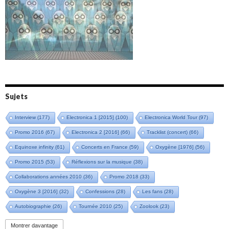
Amazônia (2021)
Oxymore (2022)
Versailles 400 (2024)
Live in Bratislava (2025)
Sujets
Interview
(177)
Electronica 1 [2015]
(100)
Electronica World Tour
(97)
Promo 2016
(67)
Electronica 2 [2016]
(66)
Tracklist (concert)
(66)
Equinoxe infinity
(61)
Concerts en France
(59)
Oxygène [1976]
(56)
Promo 2015
(53)
Réflexions sur la musique
(38)
Collaborations années 2010
(36)
Promo 2018
(33)
Oxygène 3 [2016]
(32)
Confessions
(28)
Les fans
(28)
Autobiographie
(26)
Tournée 2010
(25)
Zoolook
(23)
Promo 2019
(23)
Avant "Oxygène"
(23)
Equinoxe
(21)
Vinyle
(21)
Montrer davantage