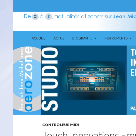
ALLER AU CONTENU
Recherche
Aerozone JMJ
ACCUEIL
ACTUS
BIOGRAPHIE
INSTRUMENTS
CONTRÔLEUR MIDI
Touch Innovations Em