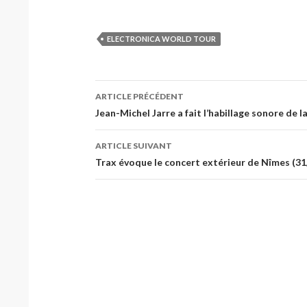
ELECTRONICA WORLD TOUR
Navigation
ARTICLE PRÉCÉDENT
des
Jean-Michel Jarre a fait l’habillage sonore de l
articles
ARTICLE SUIVANT
Trax évoque le concert extérieur de Nîmes (3