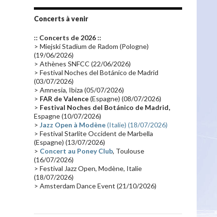
Tournée 2010
(25)
Zoolook
(23)
Promo 2019
(23)
Avant "Oxygène"
(23)
Concerts à venir
Equinoxe
(21)
Vinyle
(21)
:: Concerts de 2026 ::
Emissions 2010
(21)
Disques rares
(20)
> Miejski Stadium de Radom (Pologne)
(19/06/2026)
Synthé 70's
(20)
Album instrumental
(20)
> Athènes SNFCC (22/06/2026)
> Festival Noches del Botánico de Madrid
Claviériste
(19)
Groupe de Recherche Musicale
(18)
(03/07/2026)
France 2
(18)
Europe en concert
(17)
> Amnesia, Ibiza (05/07/2026)
>
FAR de Valence
(Espagne) (08/07/2026)
Critique
(17)
Coffret
(17)
Chronologie
(16)
>
Festival Noches del Botánico de Madrid,
Passages radio
(16)
Vidéo Jarrecast
(16)
Espagne (10/07/2026)
>
Jazz Open à Modène
(Italie) (18/07/2026)
Synthé 80's
(16)
Les concerts en Chine
(16)
> Festival Starlite Occident de Marbella
(Espagne) (13/07/2026)
Cinéma
(16)
Houston
(15)
Lyon
(15)
>
Concert au Poney Club
, Toulouse
Synthé Roland
(15)
Belgique
(15)
(16/07/2026)
> Festival Jazz Open, Modène, Italie
Récompense
(14)
Collaborations 70's
(14)
(18/07/2026)
> Amsterdam Dance Event (21/10/2026)
Astronomie
(14)
France Inter
(14)
Tournée 2025
(14)
2024
(14)
Chine
(13)