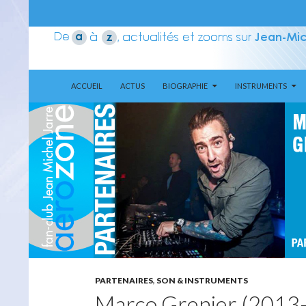
ALLER AU CONTENU
Recherche
Aerozone JMJ
ACCUEIL
ACTUS
BIOGRAPHIE
INSTRUMENTS
PARTENAIRES
,
SON & INSTRUMENTS
Marco Grenier (2013-