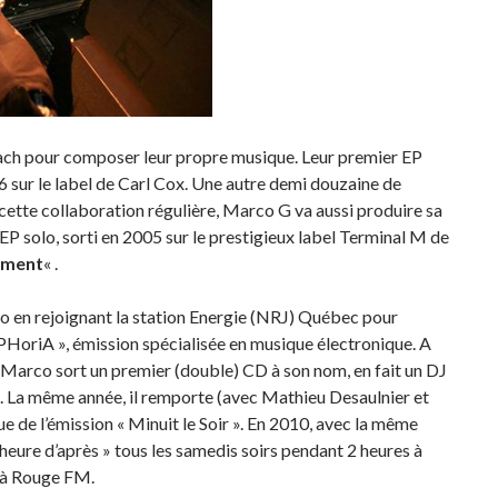
each pour composer leur propre musique. Leur premier EP
6 sur le label de Carl Cox. Une autre demi douzaine de
 cette collaboration régulière, Marco G va aussi produire sa
EP solo, sorti en 2005 sur le prestigieux label Terminal M de
enment
« .
io en rejoignant la station Energie (NRJ) Québec pour
uPHoriA », émission spécialisée en musique électronique. A
, Marco sort un premier (double) CD à son nom, en fait un DJ
7. La même année, il remporte (avec Mathieu Desaulnier et
de l’émission « Minuit le Soir ». En 2010, avec la même
’heure d’après » tous les samedis soirs pendant 2 heures à
i à Rouge FM.