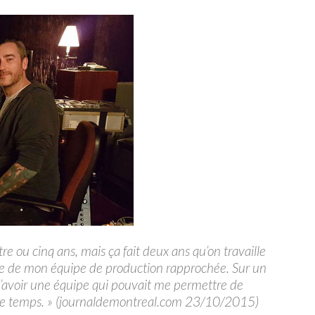
e ou cinq ans, mais ça fait deux ans qu’on travaille
rtie de mon équipe de production rapprochée. Sur un
 d’avoir une équipe qui pouvait me permettre de
ême temps. » (journaldemontreal.com 23/10/2015)