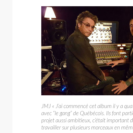
JMJ « J’ai commencé cet album il y a quatr
avec “le gang” de Québécois. Ils font pa
projet aussi ambitieux, c’était important
travailler sur plusieurs morceaux en m