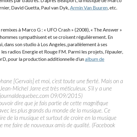
 remixés par d’autres. D’après Beatport, la musique de Marco
arnier, David Guetta, Paul van Dyk,
Armin Van Buuren
, etc.
s remixes à Marco G : « UFO Crash » (2008), « The Answer »
x hommes sympathisent et se croisent régulièrement. En
ui, dans son studio à Los Angeles, parallèlement à ses
 les radios Energie et Rouge FM. Parmi les projets, l’épauler,
erD, pour la production additionnelle d’un
album de
éphane [Gervais] et moi, c’est toute une fierté. Mais on a
. Jean-Michel Jarre est très méticuleux. S’il y a une
. » (journaldequebec.com 09/09/2015)
ouvoir dire que je fais partie de cette magnifique
r avec les plus grands du monde de la musique. Ce
ire de la musique et surtout de croire en la musique
de me faire de nouveaux amis de qualité. (Facebook