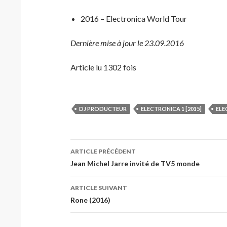
2016 – Electronica World Tour
Dernière mise à jour le 23.09.2016
Article lu 1302 fois
DJ PRODUCTEUR
ELECTRONICA 1 [2015]
ELE
Navigation
ARTICLE PRÉCÉDENT
des
Jean Michel Jarre invité de TV5 monde
articles
ARTICLE SUIVANT
Rone (2016)