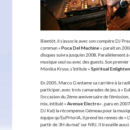
Bientôt, il s’associe avec son compère DJ Pr
commun «
Poca Del Machine
» paraît en 200
disques suivra jusqu’en 2008. Parallèlement à
musique seul ou avec des guests. Son premier 
Monika Kruse, s’intitule «
Spiritual Enlight
En 2005, Marco G entame sa carrière à la rad
participer, avec trois camarades de jeu, à « E
l’occasion du 2ème anniversaire de l’émission
mix, intitulé «
Avenue Electro
« , paru en 200
DJ Kal) la récompense Gémeau pour la musique 
équipe qu’EuPHoriA, il prend les rennes de « L
partir de 3H du mat’ sur NRJ. Il travaille auss