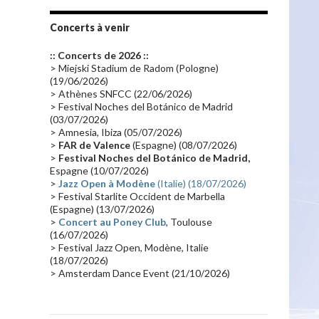
Tournée 2010
(25)
Zoolook
(23)
Promo 2019
(23)
Avant "Oxygène"
(23)
Concerts à venir
Equinoxe
(21)
Vinyle
(21)
:: Concerts de 2026 ::
Emissions 2010
(21)
Disques rares
(20)
> Miejski Stadium de Radom (Pologne)
(19/06/2026)
Synthé 70's
(20)
Album instrumental
(20)
> Athènes SNFCC (22/06/2026)
> Festival Noches del Botánico de Madrid
Claviériste
(19)
Groupe de Recherche Musicale
(18)
(03/07/2026)
France 2
(18)
Europe en concert
(17)
> Amnesia, Ibiza (05/07/2026)
>
FAR de Valence
(Espagne) (08/07/2026)
Critique
(17)
Coffret
(17)
Chronologie
(16)
>
Festival Noches del Botánico de Madrid,
Passages radio
(16)
Vidéo Jarrecast
(16)
Espagne (10/07/2026)
>
Jazz Open à Modène
(Italie) (18/07/2026)
Synthé 80's
(16)
Les concerts en Chine
(16)
> Festival Starlite Occident de Marbella
(Espagne) (13/07/2026)
Cinéma
(16)
Houston
(15)
Lyon
(15)
>
Concert au Poney Club
, Toulouse
Synthé Roland
(15)
Belgique
(15)
(16/07/2026)
> Festival Jazz Open, Modène, Italie
Récompense
(14)
Collaborations 70's
(14)
(18/07/2026)
> Amsterdam Dance Event (21/10/2026)
Astronomie
(14)
France Inter
(14)
Tournée 2025
(14)
2024
(14)
Chine
(13)