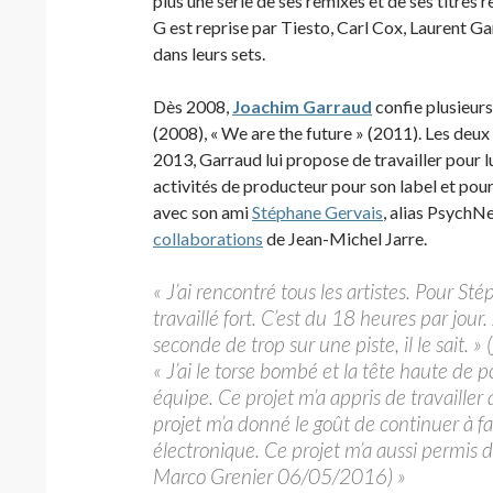
plus une série de ses remixes et de ses titres
G est reprise par Tiesto, Carl Cox, Laurent G
dans leurs sets.
Dès 2008,
Joachim Garraud
confie plusieur
(2008), « We are the future » (2011). Les deu
2013, Garraud lui propose de travailler pour l
activités de producteur pour son label et pour
avec son ami
Stéphane Gervais
, alias PsychN
collaborations
de Jean-Michel Jarre.
« J’ai rencontré tous les artistes. Pour St
travaillé fort. C’est du 18 heures par jour
seconde de trop sur une piste, il le sait
« J’ai le torse bombé et la tête haute de p
équipe. Ce projet m’a appris de travaille
projet m’a donné le goût de continuer à fa
électronique. Ce projet m’a aussi permis 
Marco Grenier 06/05/2016) »