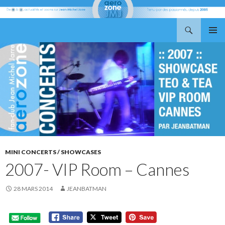
Recherche
Aerozone JMJ
ALLER
MENU
AU
PRINCI
CONTENU
MINI CONCERTS / SHOWCASES
2007- VIP Room – Cannes
28 MARS 2014
JEANBATMAN