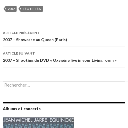
2007
TÉO ET TÉA
Navigation
ARTICLE PRÉCÉDENT
des
2007 – Showcase au Queen (Paris)
articles
ARTICLE SUIVANT
2007 – Shooting du DVD « Oxygène live in your Living room »
Rechercher :
Albums et concerts