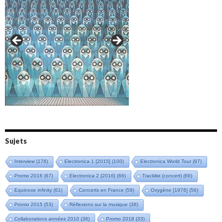
Amazônia (2021)
Oxymore (2022)
Versailles 400 (2024)
Live in Bratislava (2025)
Sujets
Interview
(176)
Electronica 1 [2015]
(100)
Electronica World Tour
(97)
Promo 2016
(67)
Electronica 2 [2016]
(66)
Tracklist (concert)
(66)
Equinoxe infinity
(61)
Concerts en France
(59)
Oxygène [1976]
(56)
Promo 2015
(53)
Réflexions sur la musique
(38)
Collaborations années 2010
(36)
Promo 2018
(33)