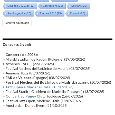
Oxygène 3 [2016]
(32)
Confessions
(28)
Les fans
(28)
Autobiographie
(26)
Tournée 2010
(25)
Zoolook
(23)
Promo 2019
(23)
Avant "Oxygène"
(23)
Equinoxe
(21)
Vinyle
(21)
Montrer davantage
Emissions 2010
(21)
Disques rares
(20)
Synthé 70's
(20)
Album instrumental
(20)
Claviériste
(19)
Groupe de Recherche Musicale
(18)
France 2
(18)
Concerts à venir
Europe en concert
(17)
Critique
(17)
Coffret
(17)
Chronologie
(16)
:: Concerts de 2026 ::
Passages radio
(16)
Vidéo Jarrecast
(16)
Synthé 80's
(16)
> Miejski Stadium de Radom (Pologne) (19/06/2026)
> Athènes SNFCC (22/06/2026)
Les concerts en Chine
(16)
Cinéma
(16)
Houston
(15)
Lyon
(15)
> Festival Noches del Botánico de Madrid (03/07/2026)
> Amnesia, Ibiza (05/07/2026)
Synthé Roland
(15)
Belgique
(15)
Récompense
(14)
>
FAR de Valence
(Espagne) (08/07/2026)
Collaborations 70's
(14)
Astronomie
(14)
France Inter
(14)
>
Festival Noches del Botánico de Madrid,
Espagne (10/07/2026)
>
Jazz Open à Modène
(Italie) (18/07/2026)
Tournée 2025
(14)
2024
(14)
Chine
(13)
> Festival Starlite Occident de Marbella (Espagne) (13/07/2026)
>
Concert au Poney Club
, Toulouse (16/07/2026)
> Festival Jazz Open, Modène, Italie (18/07/2026)
> Amsterdam Dance Event (21/10/2026)