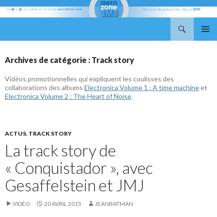
Recherche
Aerozone JMJ
ALLER
MENU
AU
PRINCI
CONTENU
Archives de catégorie : Track story
Vidéos promotionnelles qui expliquent les coulisses des
collaborations des albums
Electronica Volume 1 : A time machine
et
Electronica Volume 2 : The Heart of Noise
.
ACTUS
,
TRACK STORY
La track story de
« Conquistador », avec
Gesaffelstein et JMJ
VIDÉO
20 AVRIL 2015
JEANBATMAN