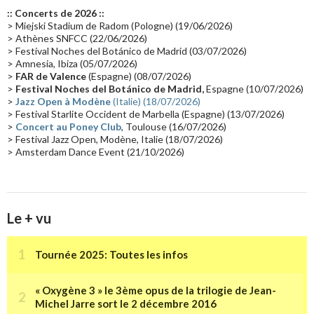
Europe en concert
(17)
Critique
(17)
Coffret
(17)
Chronologie
(16)
:: Concerts de 2026 ::
Passages radio
(16)
Vidéo Jarrecast
(16)
Synthé 80's
(16)
> Miejski Stadium de Radom (Pologne) (19/06/2026)
> Athènes SNFCC (22/06/2026)
Les concerts en Chine
(16)
Cinéma
(16)
Houston
(15)
Lyon
(15)
> Festival Noches del Botánico de Madrid (03/07/2026)
> Amnesia, Ibiza (05/07/2026)
Synthé Roland
(15)
Belgique
(15)
Récompense
(14)
>
FAR de Valence
(Espagne) (08/07/2026)
Collaborations 70's
(14)
Astronomie
(14)
France Inter
(14)
>
Festival Noches del Botánico de Madrid,
Espagne (10/07/2026)
>
Jazz Open à Modène
(Italie) (18/07/2026)
Tournée 2025
(14)
2024
(14)
Chine
(13)
> Festival Starlite Occident de Marbella (Espagne) (13/07/2026)
>
Concert au Poney Club
, Toulouse (16/07/2026)
> Festival Jazz Open, Modène, Italie (18/07/2026)
> Amsterdam Dance Event (21/10/2026)
Le + vu