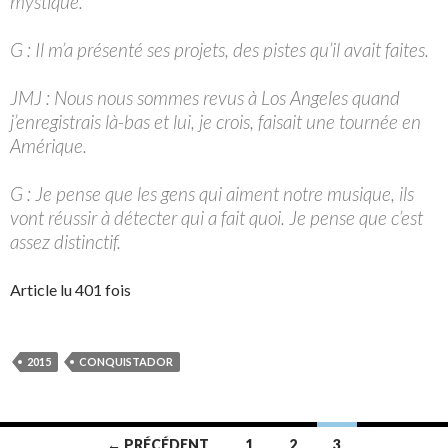
mystique.
G : Il m’a présenté ses projets, des pistes qu’il avait faites.
JMJ : Nous nous sommes revus à Los Angeles quand
j’enregistrais là-bas et lui, je crois, faisait une tournée en
Amérique.
G : Je pense que les gens qui aiment notre musique, ils
vont réussir à détecter qui a fait quoi. Je pense que c’est
assez distinctif.
Article lu 401 fois
2015
CONQUISTADOR
Navigation
← PRÉCÉDENT
1
2
3