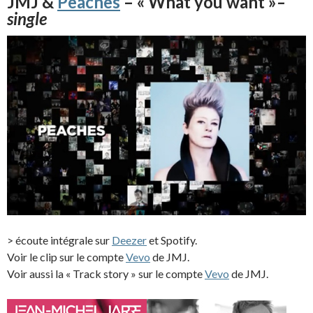
JMJ &
Peaches
– « What you want »
–
single
> écoute intégrale sur
Deezer
et Spotify.
Voir le clip sur le compte
Vevo
de JMJ.
Voir aussi la « Track story » sur le compte
Vevo
de JMJ.