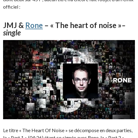
officiel :
JMJ &
Rone
– « The heart of noise »
–
single
Le titre « The Heart Of Noise » se décompose en deux parties,
la « Part 1 » (04:26) étant co signée avec Rone, la « Part 2 »