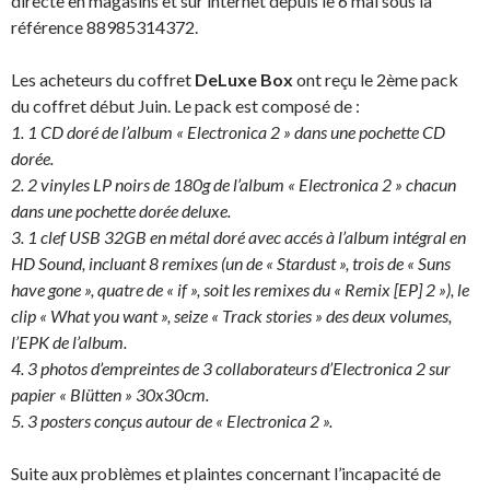
directe en magasins et sur internet depuis le 6 mai sous la
référence 88985314372.
Les acheteurs du coffret
DeLuxe Box
ont reçu le 2ème pack
du coffret début Juin. Le pack est composé de :
1. 1 CD doré de l’album « Electronica 2 » dans une pochette CD
dorée.
2. 2 vinyles LP noirs de 180g de l’album « Electronica 2 » chacun
dans une pochette dorée deluxe.
3. 1 clef USB 32GB en métal doré avec accés à l’album intégral en
HD Sound, incluant 8 remixes (un de « Stardust », trois de « Suns
have gone », quatre de « if », soit les remixes du « Remix [EP] 2 »), le
clip « What you want », seize « Track stories » des deux volumes,
l’EPK de l’album.
4. 3 photos d’empreintes de 3 collaborateurs d’Electronica 2 sur
papier « Blütten » 30x30cm.
5. 3 posters conçus autour de « Electronica 2 ».
Suite aux problèmes et plaintes concernant l’incapacité de