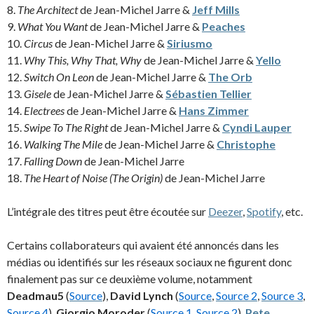
8.
The Architect
de Jean-Michel Jarre &
Jeff Mills
9.
What You Want
de Jean-Michel Jarre &
Peaches
10.
Circus
de Jean-Michel Jarre &
Siriusmo
11.
Why This, Why That, Why
de Jean-Michel Jarre &
Yello
12.
Switch On Leon
de Jean-Michel Jarre &
The Orb
13.
Gisele
de Jean-Michel Jarre &
Sébastien Tellier
14.
Electrees
de Jean-Michel Jarre &
Hans Zimmer
15.
Swipe To The Right
de Jean-Michel Jarre &
Cyndi Lauper
16.
Walking The Mile
de Jean-Michel Jarre &
Christophe
17.
Falling Down
de Jean-Michel Jarre
18.
The Heart of Noise (The Origin)
de Jean-Michel Jarre
L’intégrale des titres peut être écoutée sur
Deezer
,
Spotify
, etc.
Certains collaborateurs qui avaient été annoncés dans les
médias ou identifiés sur les réseaux sociaux ne figurent donc
finalement pas sur ce deuxième volume, notamment
Deadmau5
(
Source
),
David Lynch
(
Source
,
Source 2
,
Source 3
,
Source 4
),
Giorgio Moroder
(
Source 1
,
Source 2
),
Pete