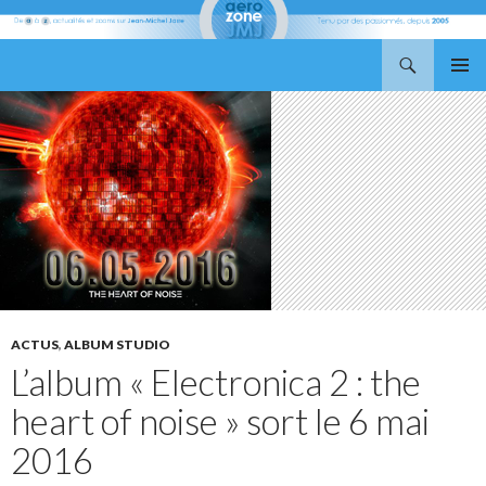
Recherche
Aerozone JMJ
ALLER
MENU
AU
PRINCI
CONTENU
ACTUS
,
ALBUM STUDIO
L’album « Electronica 2 : the
heart of noise » sort le 6 mai
2016