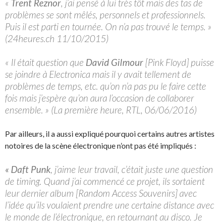
«
Trent Reznor
, j’ai pensé à lui très tôt mais des tas de
problèmes se sont mêlés, personnels et professionnels.
Puis il est parti en tournée. On n’a pas trouvé le temps. »
(24heures.ch 11/10/2015)
« Il était question que
David Gilmour
[Pink Floyd] puisse
se joindre à Electronica mais il y avait tellement de
problèmes de temps, etc. qu’on n’a pas pu le faire cette
fois mais j’espère qu’on aura l’occasion de collaborer
ensemble. » (La première heure, RTL, 06/06/2016)
Par ailleurs, il a aussi expliqué pourquoi certains autres artistes
notoires de la scène électronique n’ont pas été impliqués :
« Daft Punk
, j’aime leur travail, c’était juste une question
de timing. Quand j’ai commencé ce projet, ils sortaient
leur dernier album [Random Access Souvenirs] avec
l’idée qu’ils voulaient prendre une certaine distance avec
le monde de l’électronique, en retournant au disco. Je