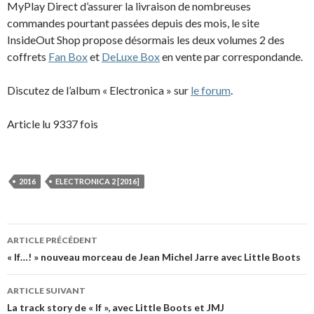
MyPlay Direct d’assurer la livraison de nombreuses
commandes pourtant passées depuis des mois, le site
InsideOut Shop propose désormais les deux volumes 2 des
coffrets
Fan Box
et
DeLuxe Box
en vente par correspondande.
Discutez de l’album « Electronica » sur
le forum
.
Article lu 9337 fois
2016
ELECTRONICA 2 [2016]
Navigation
ARTICLE PRÉCÉDENT
des
« If…! » nouveau morceau de Jean Michel Jarre avec Little Boots
articles
ARTICLE SUIVANT
La track story de « If », avec Little Boots et JMJ