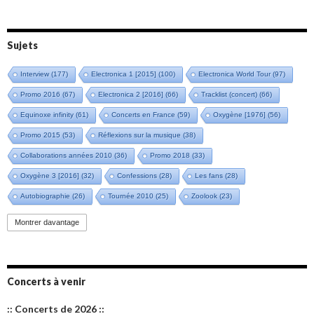
Sujets
Interview
(177)
Electronica 1 [2015]
(100)
Electronica World Tour
(97)
Promo 2016
(67)
Electronica 2 [2016]
(66)
Tracklist (concert)
(66)
Equinoxe infinity
(61)
Concerts en France
(59)
Oxygène [1976]
(56)
Promo 2015
(53)
Réflexions sur la musique
(38)
Collaborations années 2010
(36)
Promo 2018
(33)
Oxygène 3 [2016]
(32)
Confessions
(28)
Les fans
(28)
Autobiographie
(26)
Tournée 2010
(25)
Zoolook
(23)
Promo 2019
(23)
Avant "Oxygène"
(23)
Equinoxe
(21)
Vinyle
(21)
Montrer davantage
Emissions 2010
(21)
Disques rares
(20)
Synthé 70's
(20)
Album instrumental
(20)
Claviériste
(19)
Groupe de Recherche Musicale
(18)
France 2
(18)
Concerts à venir
Europe en concert
(17)
Critique
(17)
Coffret
(17)
Chronologie
(16)
:: Concerts de 2026 ::