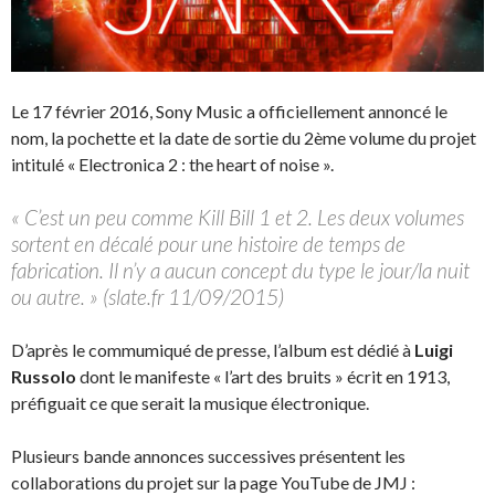
Le 17 février 2016, Sony Music a officiellement annoncé le
nom, la pochette et la date de sortie du 2ème volume du projet
intitulé « Electronica 2 : the heart of noise ».
« C’est un peu comme Kill Bill 1 et 2. Les deux volumes
sortent en décalé pour une histoire de temps de
fabrication. Il n’y a aucun concept du type le jour/la nuit
ou autre. » (slate.fr 11/09/2015)
D’après le commumiqué de presse, l’album est dédié à
Luigi
Russolo
dont le manifeste « l’art des bruits » écrit en 1913,
préfiguait ce que serait la musique électronique.
Plusieurs bande annonces successives présentent les
collaborations du projet sur la page YouTube de JMJ :