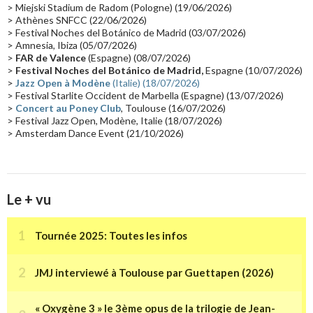
Passages radio
(16)
Vidéo Jarrecast
(16)
Synthé 80's
(16)
> Miejski Stadium de Radom (Pologne) (19/06/2026)
> Athènes SNFCC (22/06/2026)
Les concerts en Chine
(16)
Cinéma
(16)
Houston
(15)
Lyon
(15)
> Festival Noches del Botánico de Madrid (03/07/2026)
> Amnesia, Ibiza (05/07/2026)
Synthé Roland
(15)
Belgique
(15)
Récompense
(14)
>
FAR de Valence
(Espagne) (08/07/2026)
Collaborations 70's
(14)
Astronomie
(14)
France Inter
(14)
>
Festival Noches del Botánico de Madrid,
Espagne (10/07/2026)
>
Jazz Open à Modène
(Italie) (18/07/2026)
Tournée 2025
(14)
2024
(14)
Chine
(13)
> Festival Starlite Occident de Marbella (Espagne) (13/07/2026)
>
Concert au Poney Club
, Toulouse (16/07/2026)
> Festival Jazz Open, Modène, Italie (18/07/2026)
> Amsterdam Dance Event (21/10/2026)
Le + vu