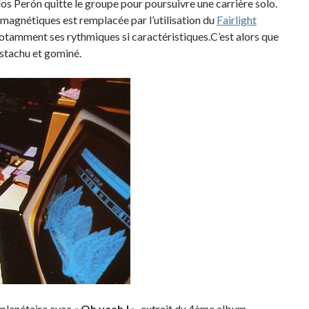
os Perón quitte le groupe pour poursuivre une carrière solo.
 magnétiques est remplacée par l’utilisation du
Fairlight
otamment ses rythmiques si caractéristiques.C’est alors que
ustachu et gominé.
planétaire avec «
Oh yeah !
« , extrait du 4ème album