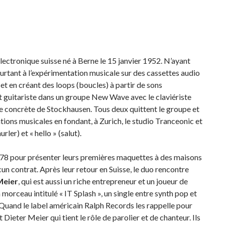
lectronique suisse né à Berne le 15 janvier 1952. N’ayant
pourtant à l’expérimentation musicale sur des cassettes audio
 et en créant des loops (boucles) à partir de sons
ent guitariste dans un groupe New Wave avec le claviériste
ique concrète de Stockhausen.
Tous deux quittent le groupe et
ions musicales en fondant, à Zurich, le studio Tranceonic et
rler) et « hello » (salut).
978 pour présenter leurs premières maquettes à des maisons
un contrat. Après leur retour en Suisse, le duo rencontre
Meier
, qui est aussi un riche entrepreneur et un joueur de
 morceau intitulé « IT Splash », un single entre synth pop et
. Quand le label américain Ralph Records les rappelle pour
t Dieter Meier qui tient le rôle de parolier et de chanteur. Ils