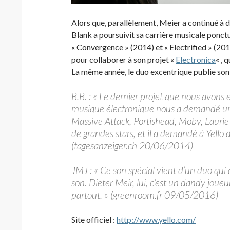
Alors que, parallèlement, Meier a continué à 
Blank a poursuivit sa carrière musicale ponct
« Convergence » (2014) et « Electrified » (20
pour collaborer à son projet «
Electronica
« , 
La même année, le duo excentrique publie son 
B.B. : « Le dernier projet que nous avons 
musique électronique nous a demandé une
Massive Attack, Portishead, Moby, Laurie 
de grandes stars, et il a demandé à Yello 
(tagesanzeiger.ch 20/06/2014)
JMJ : « Ce son spécial vient d’un duo qui 
son. Dieter Meir, lui, c’est un dandy joue
partout. » (greenroom.fr 09/05/2016)
Site officiel :
http://www.yello.com/