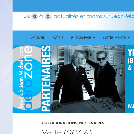
ALLER AU CONTENU
Recherche
Aerozone JMJ
ACCUEIL
ACTUS
BIOGRAPHIE
INSTRUMENTS
COLLABORATIONS
,
PARTENAIRES
Yello (2016)