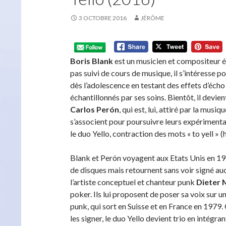
3 OCTOBRE 2016
JÉRÔME
Boris Blank
est un musicien et compositeur é
pas suivi de cours de musique, il s’intéresse 
dès l’adolescence en testant des effets d’écho
échantillonnés par ses soins. Bientôt, il devi
Carlos Perón
, qui est, lui, attiré par la mus
s’associent pour poursuivre leurs expérimentat
le duo Yello, contraction des mots « to yell » (hu
Blank et Perón voyagent aux Etats Unis en 1
de disques mais retournent sans voir signé auc
l’artiste conceptuel et chanteur punk
Dieter 
poker. Ils lui proposent de poser sa voix sur un
punk, qui sort en Suisse et en France en 1979
les signer, le duo Yello devient trio en intégran