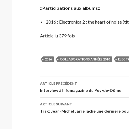
::Participations aux albums::
2016 : Electronica 2 : the heart of noise (ti
Article lu 379 fois
2016
COLLABORATIONS ANNÉES 2010
ELECTR
Navigation
ARTICLE PRÉCÉDENT
des
Interview à Infomagazine du Puy-de-Dôme
articles
ARTICLE SUIVANT
Trax: Jean-Michel Jarre lâche une dernière bo