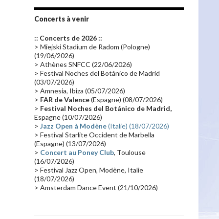
Tournée 2010
(25)
Zoolook
(23)
Promo 2019
(23)
Avant "Oxygène"
(23)
Concerts à venir
Equinoxe
(21)
Vinyle
(21)
:: Concerts de 2026 ::
Emissions 2010
(21)
Disques rares
(20)
> Miejski Stadium de Radom (Pologne)
(19/06/2026)
Synthé 70's
(20)
Album instrumental
(20)
> Athènes SNFCC (22/06/2026)
> Festival Noches del Botánico de Madrid
Claviériste
(19)
Groupe de Recherche Musicale
(18)
(03/07/2026)
France 2
(18)
Europe en concert
(17)
> Amnesia, Ibiza (05/07/2026)
>
FAR de Valence
(Espagne) (08/07/2026)
Critique
(17)
Coffret
(17)
Chronologie
(16)
>
Festival Noches del Botánico de Madrid,
Passages radio
(16)
Vidéo Jarrecast
(16)
Espagne (10/07/2026)
>
Jazz Open à Modène
(Italie) (18/07/2026)
Synthé 80's
(16)
Les concerts en Chine
(16)
> Festival Starlite Occident de Marbella
(Espagne) (13/07/2026)
Cinéma
(16)
Houston
(15)
Lyon
(15)
>
Concert au Poney Club
, Toulouse
Synthé Roland
(15)
Belgique
(15)
(16/07/2026)
> Festival Jazz Open, Modène, Italie
Récompense
(14)
Collaborations 70's
(14)
(18/07/2026)
> Amsterdam Dance Event (21/10/2026)
Astronomie
(14)
France Inter
(14)
Tournée 2025
(14)
2024
(14)
Chine
(13)