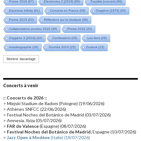
Promo 2016
(67)
Electronica 2 [2016]
(66)
Tracklist (concert)
(66)
Equinoxe infinity
(61)
Concerts en France
(59)
Oxygène [1976]
(56)
Promo 2015
(53)
Réflexions sur la musique
(38)
Collaborations années 2010
(36)
Promo 2018
(33)
Oxygène 3 [2016]
(32)
Confessions
(28)
Les fans
(28)
Autobiographie
(26)
Tournée 2010
(25)
Zoolook
(23)
Promo 2019
(23)
Avant "Oxygène"
(23)
Equinoxe
(21)
Vinyle
(21)
Montrer davantage
Emissions 2010
(21)
Disques rares
(20)
Synthé 70's
(20)
Album instrumental
(20)
Claviériste
(19)
Groupe de Recherche Musicale
(18)
France 2
(18)
Concerts à venir
Europe en concert
(17)
Critique
(17)
Coffret
(17)
Chronologie
(16)
:: Concerts de 2026 ::
Passages radio
(16)
Vidéo Jarrecast
(16)
Synthé 80's
(16)
> Miejski Stadium de Radom (Pologne) (19/06/2026)
> Athènes SNFCC (22/06/2026)
Les concerts en Chine
(16)
Cinéma
(16)
Houston
(15)
Lyon
(15)
> Festival Noches del Botánico de Madrid (03/07/2026)
> Amnesia, Ibiza (05/07/2026)
Synthé Roland
(15)
Belgique
(15)
Récompense
(14)
>
FAR de Valence
(Espagne) (08/07/2026)
Collaborations 70's
(14)
Astronomie
(14)
France Inter
(14)
>
Festival Noches del Botánico de Madrid,
Espagne (10/07/2026)
>
Jazz Open à Modène
(Italie) (18/07/2026)
Tournée 2025
(14)
2024
(14)
Chine
(13)