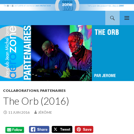
Recherche
Aerozone JMJ
ALLER
MENU
AU
PRINCI
CONTENU
COLLABORATIONS
,
PARTENAIRES
The Orb (2016)
11 JUIN 2016
JÉRÔME