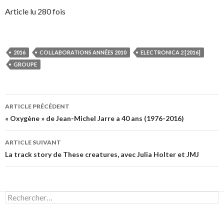
Article lu 280 fois
2016
COLLABORATIONS ANNÉES 2010
ELECTRONICA 2 [2016]
GROUPE
Navigation
ARTICLE PRÉCÉDENT
des
« Oxygène » de Jean-Michel Jarre a 40 ans (1976-2016)
articles
ARTICLE SUIVANT
La track story de These creatures, avec Julia Holter et JMJ
Rechercher :