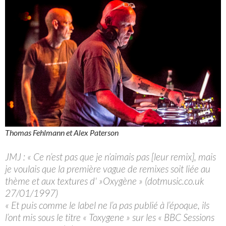
Thomas Fehlmann et Alex Paterson
JMJ : « Ce n’est pas que je n’aimais pas [leur remix], mais
je voulais que la première vague de remixes soit liée au
thème et aux textures d' »Oxygène » (dotmusic.co.uk
27/01/1997)
« Et puis comme le label ne l’a pas publié à l’époque, ils
l’ont mis sous le titre « Toxygene » sur les « BBC Sessions