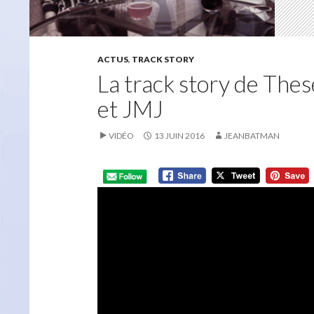
ACTUS
,
TRACK STORY
La track story de Thes
et JMJ
VIDÉO
13 JUIN 2016
JEANBATMAN