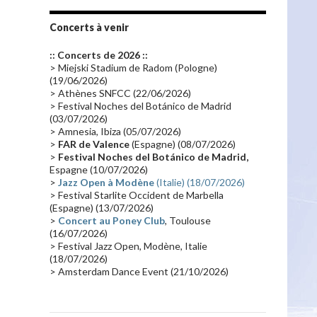
Tournée 2010
(25)
Zoolook
(23)
Promo 2019
(23)
Avant "Oxygène"
(23)
Concerts à venir
Equinoxe
(21)
Vinyle
(21)
:: Concerts de 2026 ::
Emissions 2010
(21)
Disques rares
(20)
> Miejski Stadium de Radom (Pologne)
(19/06/2026)
Synthé 70's
(20)
Album instrumental
(20)
> Athènes SNFCC (22/06/2026)
> Festival Noches del Botánico de Madrid
Claviériste
(19)
Groupe de Recherche Musicale
(18)
(03/07/2026)
France 2
(18)
Europe en concert
(17)
> Amnesia, Ibiza (05/07/2026)
>
FAR de Valence
(Espagne) (08/07/2026)
Critique
(17)
Coffret
(17)
Chronologie
(16)
>
Festival Noches del Botánico de Madrid,
Passages radio
(16)
Vidéo Jarrecast
(16)
Espagne (10/07/2026)
>
Jazz Open à Modène
(Italie) (18/07/2026)
Synthé 80's
(16)
Les concerts en Chine
(16)
> Festival Starlite Occident de Marbella
(Espagne) (13/07/2026)
Cinéma
(16)
Houston
(15)
Lyon
(15)
>
Concert au Poney Club
, Toulouse
Synthé Roland
(15)
Belgique
(15)
(16/07/2026)
> Festival Jazz Open, Modène, Italie
Récompense
(14)
Collaborations 70's
(14)
(18/07/2026)
> Amsterdam Dance Event (21/10/2026)
Astronomie
(14)
France Inter
(14)
Tournée 2025
(14)
2024
(14)
Chine
(13)