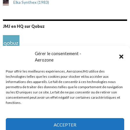
Elka Synthex (1983)
JMJ en HQ sur Qobuz
Gérer le consentement -
Aerozone
Pour offrir les meilleures expériences, AerozoneJMJ utilise des
technologies telles que les cookies pour stocker et/ou accéder aux
informations des appareils. Le fait de consentir à ces technologies nous
Réseaux sociaux
permettra de traiter des données telles que le comportement de navigation
ou les ID uniques sur ce site. Le fait de ne pas consentir ou de retirer son
consentement peut avoir un effet négatif sur certaines caractéristiques et
fonctions.
ACCEPTER
Tous droits réservés