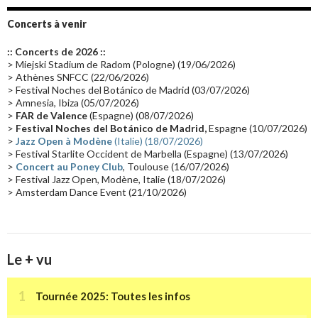
Groupe de Recherche Musicale
(18)
France 2
(18)
Concerts à venir
Europe en concert
(17)
Critique
(17)
Coffret
(17)
Chronologie
(16)
:: Concerts de 2026 ::
Passages radio
(16)
Vidéo Jarrecast
(16)
Synthé 80's
(16)
> Miejski Stadium de Radom (Pologne) (19/06/2026)
> Athènes SNFCC (22/06/2026)
Les concerts en Chine
(16)
Cinéma
(16)
Houston
(15)
Lyon
(15)
> Festival Noches del Botánico de Madrid (03/07/2026)
> Amnesia, Ibiza (05/07/2026)
Synthé Roland
(15)
Belgique
(15)
Récompense
(14)
>
FAR de Valence
(Espagne) (08/07/2026)
Collaborations 70's
(14)
Astronomie
(14)
France Inter
(14)
>
Festival Noches del Botánico de Madrid,
Espagne (10/07/2026)
>
Jazz Open à Modène
(Italie) (18/07/2026)
Tournée 2025
(14)
2024
(14)
Chine
(13)
> Festival Starlite Occident de Marbella (Espagne) (13/07/2026)
>
Concert au Poney Club
, Toulouse (16/07/2026)
> Festival Jazz Open, Modène, Italie (18/07/2026)
> Amsterdam Dance Event (21/10/2026)
Le + vu