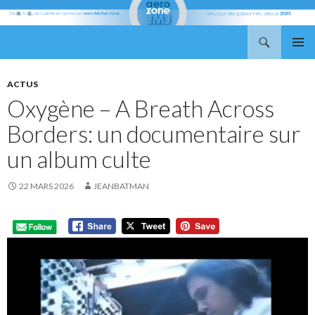
Recherche
Aerozone JMJ
ALLER
MENU
AU
PRINCI
CONTENU
ACTUS
Oxygène – A Breath Across
Borders: un documentaire sur
un album culte
22 MARS 2026
JEANBATMAN