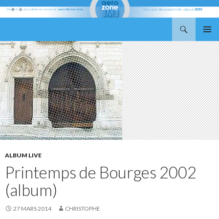
Recherche
Aerozone JMJ
ALLER
MENU
AU
PRINCI
CONTENU
ALBUM LIVE
Printemps de Bourges 2002
(album)
27 MARS 2014
CHRISTOPHE