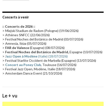
Emissions 2010
(21)
Disques rares
(20)
Synthé 70's
(20)
Album instrumental
(20)
Claviériste
(19)
Groupe de Recherche Musicale
(18)
France 2
(18)
Concerts à venir
Europe en concert
(17)
Critique
(17)
Coffret
(17)
Chronologie
(16)
:: Concerts de 2026 ::
Passages radio
(16)
Vidéo Jarrecast
(16)
Synthé 80's
(16)
> Miejski Stadium de Radom (Pologne) (19/06/2026)
> Athènes SNFCC (22/06/2026)
Les concerts en Chine
(16)
Cinéma
(16)
Houston
(15)
Lyon
(15)
> Festival Noches del Botánico de Madrid (03/07/2026)
> Amnesia, Ibiza (05/07/2026)
Synthé Roland
(15)
Belgique
(15)
Récompense
(14)
>
FAR de Valence
(Espagne) (08/07/2026)
Collaborations 70's
(14)
Astronomie
(14)
France Inter
(14)
>
Festival Noches del Botánico de Madrid,
Espagne (10/07/2026)
>
Jazz Open à Modène
(Italie) (18/07/2026)
Tournée 2025
(14)
2024
(14)
Chine
(13)
> Festival Starlite Occident de Marbella (Espagne) (13/07/2026)
>
Concert au Poney Club
, Toulouse (16/07/2026)
> Festival Jazz Open, Modène, Italie (18/07/2026)
> Amsterdam Dance Event (21/10/2026)
Le + vu