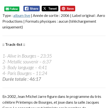
Type :
album live
| Année de sortie : 2006 | Label original : Aero
Productions | Formats physiques : aucun (téléchargement
uniquement)
:: Track-list ::
1- Alive in Bourges – 23:35
2- Metallic souvenir – 6:37
3- Body language – 4:41
4- Paris Bourges – 11:24
Durée totale : 46:17
En 2002, Jean Michel Jarre figure dans le programme du très
célèbre Printemps de Bourges, et joue dans la salle Jacques
Cœur. Le concert se veut intimiste car le nombre de