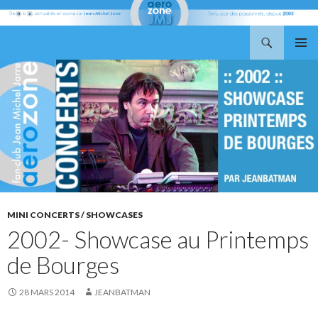
Recherche
Aerozone JMJ
ALLER
MENU
AU
PRINCI
CONTENU
MINI CONCERTS / SHOWCASES
2002- Showcase au Printemps
de Bourges
28 MARS 2014
JEANBATMAN