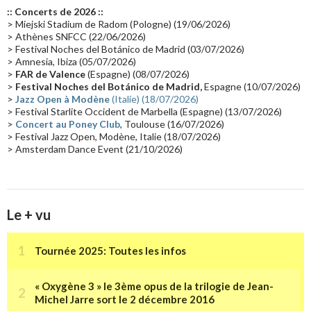
Europe en concert
(17)
Critique
(17)
Coffret
(17)
Chronologie
(16)
:: Concerts de 2026 ::
Passages radio
(16)
Vidéo Jarrecast
(16)
Synthé 80's
(16)
> Miejski Stadium de Radom (Pologne) (19/06/2026)
> Athènes SNFCC (22/06/2026)
Les concerts en Chine
(16)
Cinéma
(16)
Houston
(15)
Lyon
(15)
> Festival Noches del Botánico de Madrid (03/07/2026)
> Amnesia, Ibiza (05/07/2026)
Synthé Roland
(15)
Belgique
(15)
Récompense
(14)
>
FAR de Valence
(Espagne) (08/07/2026)
Collaborations 70's
(14)
Astronomie
(14)
France Inter
(14)
>
Festival Noches del Botánico de Madrid,
Espagne (10/07/2026)
>
Jazz Open à Modène
(Italie) (18/07/2026)
Tournée 2025
(14)
2024
(14)
Chine
(13)
> Festival Starlite Occident de Marbella (Espagne) (13/07/2026)
>
Concert au Poney Club
, Toulouse (16/07/2026)
> Festival Jazz Open, Modène, Italie (18/07/2026)
> Amsterdam Dance Event (21/10/2026)
Le + vu