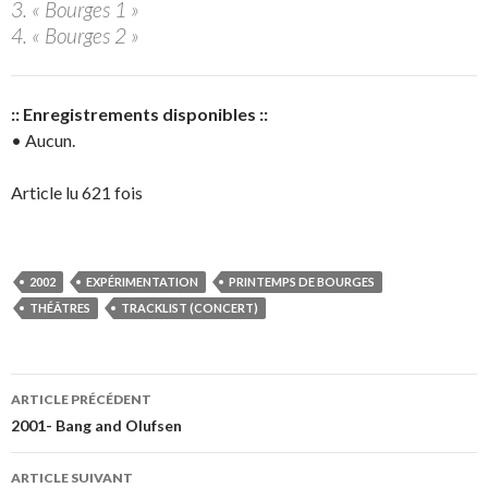
3. « Bourges 1 »
4. « Bourges 2 »
:: Enregistrements disponibles ::
• Aucun.
Article lu 621 fois
2002
EXPÉRIMENTATION
PRINTEMPS DE BOURGES
THÉÂTRES
TRACKLIST (CONCERT)
Navigation
ARTICLE PRÉCÉDENT
des
2001- Bang and Olufsen
articles
ARTICLE SUIVANT