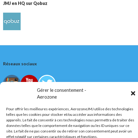
JMJ en HQ sur Qobuz
Réseaux sociaux
Gérer le consentement -
Aerozone
Pour offrir les meilleures expériences, AerozoneJMJ utilise des technologies
Tous droits réservés
telles que les cookies pour stocker et/ou accéder aux informations des
appareils. Le fait de consentir à ces technologies nous permettra de traiter des
AerozoneJMJ.fr
© Mars 2006-Août 2026
données telles que le comportement de navigation ou les ID uniques sur ce
site. Le fait de ne pas consentir ou de retirer son consentement peut avoir un
effet négatif sur certaines caractéristiques et fonctions.