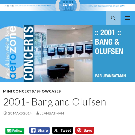
Recherche
Aerozone JMJ
ALLER
MENU
AU
PRINCI
CONTENU
MINI CONCERTS / SHOWCASES
2001- Bang and Olufsen
28 MARS 2014
JEANBATMAN