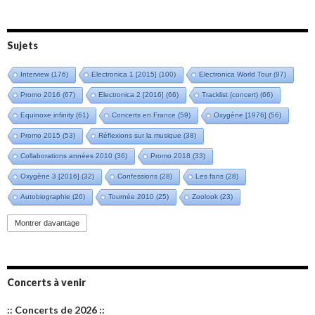
Sujets
Interview
(176)
Electronica 1 [2015]
(100)
Electronica World Tour
(97)
Promo 2016
(67)
Electronica 2 [2016]
(66)
Tracklist (concert)
(66)
Equinoxe infinity
(61)
Concerts en France
(59)
Oxygène [1976]
(56)
Promo 2015
(53)
Réflexions sur la musique
(38)
Collaborations années 2010
(36)
Promo 2018
(33)
Oxygène 3 [2016]
(32)
Confessions
(28)
Les fans
(28)
Autobiographie
(26)
Tournée 2010
(25)
Zoolook
(23)
Promo 2019
(23)
Avant "Oxygène"
(23)
Equinoxe
(21)
Vinyle
(21)
Montrer davantage
Emissions 2010
(21)
Disques rares
(20)
Synthé 70's
(20)
Album instrumental
(20)
Claviériste
(19)
Groupe de Recherche Musicale
(18)
France 2
(18)
Concerts à venir
Europe en concert
(17)
Critique
(17)
Coffret
(17)
Chronologie
(16)
:: Concerts de 2026 ::