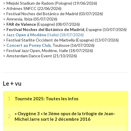
Passages radio
(16)
Vidéo Jarrecast
(16)
Synthé 80's
(16)
> Miejski Stadium de Radom (Pologne) (19/06/2026)
> Athènes SNFCC (22/06/2026)
Les concerts en Chine
(16)
Cinéma
(16)
Houston
(15)
Lyon
(15)
> Festival Noches del Botánico de Madrid (03/07/2026)
> Amnesia, Ibiza (05/07/2026)
Synthé Roland
(15)
Belgique
(15)
Récompense
(14)
>
FAR de Valence
(Espagne) (08/07/2026)
Collaborations 70's
(14)
Astronomie
(14)
France Inter
(14)
>
Festival Noches del Botánico de Madrid,
Espagne (10/07/2026)
>
Jazz Open à Modène
(Italie) (18/07/2026)
Tournée 2025
(14)
2024
(14)
Chine
(13)
> Festival Starlite Occident de Marbella (Espagne) (13/07/2026)
>
Concert au Poney Club
, Toulouse (16/07/2026)
> Festival Jazz Open, Modène, Italie (18/07/2026)
> Amsterdam Dance Event (21/10/2026)
Le + vu