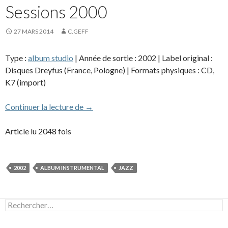
Sessions 2000
27 MARS 2014
C.GEFF
Type :
album studio
| Année de sortie : 2002 | Label original :
Disques Dreyfus (France, Pologne) | Formats physiques : CD,
K7 (import)
Sessions 2000
Continuer la lecture de
→
Article lu 2048 fois
2002
ALBUM INSTRUMENTAL
JAZZ
Rechercher :