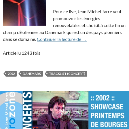
Pour ce live, Jean Michel Jarre veut
promouvoir les énergies
renouvelables et choisit à cette fin un
champ d’éoliennes au Danemark qui est un des pays pionniers
2002 – Aero, a tribute t
dans se domaine.
Continuer la lecture de
→
Article lu 1243 fois
2002
DANEMARK
TRACKLIST (CONCERT)