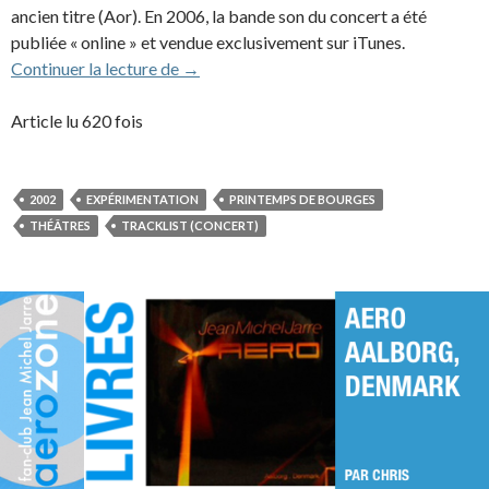
ancien titre (Aor). En 2006, la bande son du concert a été
publiée « online » et vendue exclusivement sur iTunes.
2002- Showcase au Printemps de Bourge
Continuer la lecture de
→
Article lu 620 fois
2002
EXPÉRIMENTATION
PRINTEMPS DE BOURGES
THÉÂTRES
TRACKLIST (CONCERT)