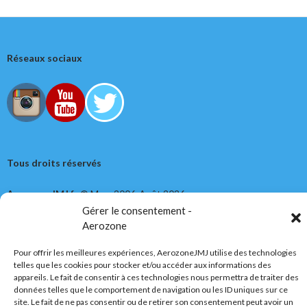
Réseaux sociaux
Tous droits réservés
AerozoneJMJ.fr
© Mars 2006-Août 2026
Gérer le consentement -
Aerozone
Politique de confidentialité
Fièrement propulsé par WordPress
Pour offrir les meilleures expériences, AerozoneJMJ utilise des technologies
telles que les cookies pour stocker et/ou accéder aux informations des
appareils. Le fait de consentir à ces technologies nous permettra de traiter des
données telles que le comportement de navigation ou les ID uniques sur ce
site. Le fait de ne pas consentir ou de retirer son consentement peut avoir un