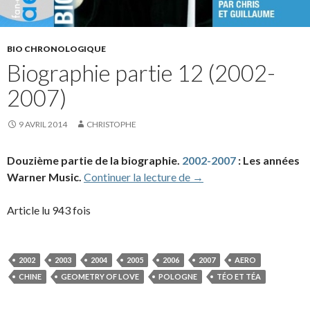
BIO CHRONOLOGIQUE
Biographie partie 12 (2002-
2007)
9 AVRIL 2014
CHRISTOPHE
Douzième partie de la biographie.
2002-2007
: Les années
Biographie partie 12 (2
Warner Music.
Continuer la lecture de
→
Article lu 943 fois
2002
2003
2004
2005
2006
2007
AERO
CHINE
GEOMETRY OF LOVE
POLOGNE
TÉO ET TÉA