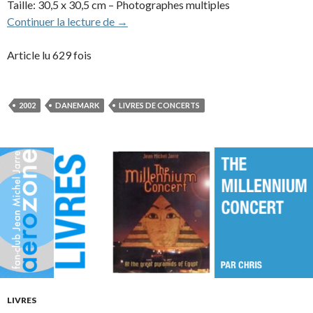
Taille: 30,5 x 30,5 cm – Photographes multiples
Aero – Aalborg, Danemark (livre, 2002)
Continuer la lecture de
→
Article lu 629 fois
2002
DANEMARK
LIVRES DE CONCERTS
LIVRES