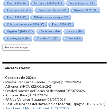
Promo 2016
(67)
Electronica 2 [2016]
(66)
Tracklist (concert)
(66)
Equinoxe infinity
(61)
Concerts en France
(59)
Oxygène [1976]
(56)
Promo 2015
(53)
Réflexions sur la musique
(38)
Collaborations années 2010
(36)
Promo 2018
(33)
Oxygène 3 [2016]
(32)
Confessions
(28)
Les fans
(28)
Autobiographie
(26)
Tournée 2010
(25)
Zoolook
(23)
Promo 2019
(23)
Avant "Oxygène"
(23)
Equinoxe
(21)
Vinyle
(21)
Montrer davantage
Emissions 2010
(21)
Disques rares
(20)
Synthé 70's
(20)
Album instrumental
(20)
Claviériste
(19)
Groupe de Recherche Musicale
(18)
France 2
(18)
Concerts à venir
Europe en concert
(17)
Critique
(17)
Coffret
(17)
Chronologie
(16)
:: Concerts de 2026 ::
Passages radio
(16)
Vidéo Jarrecast
(16)
Synthé 80's
(16)
> Miejski Stadium de Radom (Pologne) (19/06/2026)
> Athènes SNFCC (22/06/2026)
Les concerts en Chine
(16)
Cinéma
(16)
Houston
(15)
Lyon
(15)
> Festival Noches del Botánico de Madrid (03/07/2026)
> Amnesia, Ibiza (05/07/2026)
Synthé Roland
(15)
Belgique
(15)
Récompense
(14)
>
FAR de Valence
(Espagne) (08/07/2026)
Collaborations 70's
(14)
Astronomie
(14)
France Inter
(14)
>
Festival Noches del Botánico de Madrid,
Espagne (10/07/2026)
>
Jazz Open à Modène
(Italie) (18/07/2026)
Tournée 2025
(14)
2024
(14)
Chine
(13)