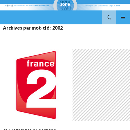
Recherche
Aerozone JMJ
ALLER
MENU
Archives par mot-clé : 2002
AU
PRINCI
CONTENU