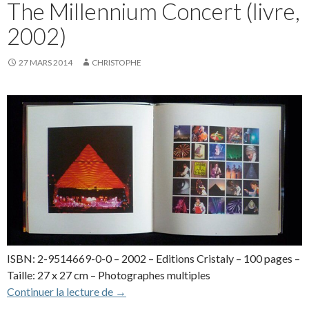
The Millennium Concert (livre,
2002)
27 MARS 2014
CHRISTOPHE
ISBN: 2-9514669-0-0 – 2002 – Editions Cristaly – 100 pages –
Taille: 27 x 27 cm – Photographes multiples
The Millennium Concert (livre, 2002)
Continuer la lecture de
→