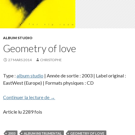
ALBUM STUDIO
Geometry of love
27 MARS 2014
CHRISTOPHE
Type :
album studio
| Année de sortie : 2003 | Label original :
EastWest (Europe) | Formats physiques : CD
Geometry of love
Continuer la lecture de
→
Article lu 2289 fois
2003
ALBUM INSTRUMENTAL
GEOMETRY OF LOVE