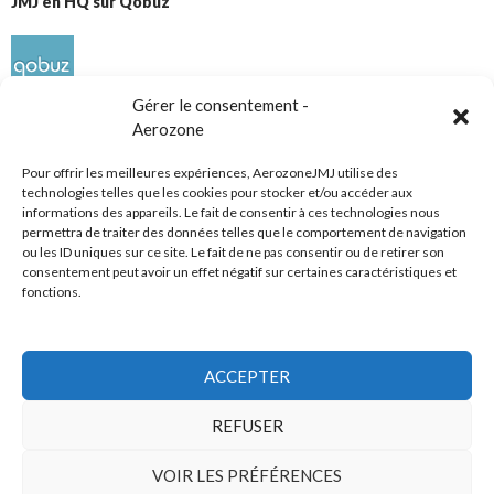
JMJ en HQ sur Qobuz
Gérer le consentement -
Aerozone
Pour offrir les meilleures expériences, AerozoneJMJ utilise des
technologies telles que les cookies pour stocker et/ou accéder aux
informations des appareils. Le fait de consentir à ces technologies nous
Réseaux sociaux
permettra de traiter des données telles que le comportement de navigation
ou les ID uniques sur ce site. Le fait de ne pas consentir ou de retirer son
consentement peut avoir un effet négatif sur certaines caractéristiques et
fonctions.
ACCEPTER
Tous droits réservés
REFUSER
AerozoneJMJ.fr
© Mars 2006-Août 2026
VOIR LES PRÉFÉRENCES