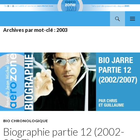
Recherche
Aerozone JMJ
ALLER
MENU
Archives par mot-clé : 2003
AU
PRINCI
CONTENU
BIO CHRONOLOGIQUE
Biographie partie 12 (2002-