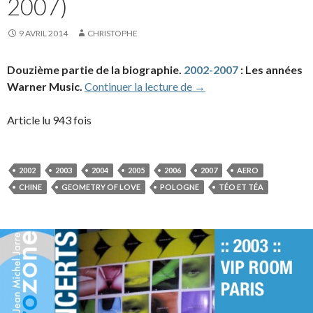
2007)
9 AVRIL 2014
CHRISTOPHE
Douzième partie de la biographie.
2002-2007
: Les années
Biographie partie 12 (2
Warner Music.
Continuer la lecture de
→
Article lu 943 fois
2002
2003
2004
2005
2006
2007
AERO
CHINE
GEOMETRY OF LOVE
POLOGNE
TÉO ET TÉA