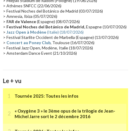
> Miejski Stadium de Radom (Pologne) (19/06/2026)
> Athènes SNFCC (22/06/2026)
Les concerts en Chine
(16)
Cinéma
(16)
Houston
(15)
Lyon
(15)
> Festival Noches del Botánico de Madrid (03/07/2026)
> Amnesia, Ibiza (05/07/2026)
Synthé Roland
(15)
Belgique
(15)
Récompense
(14)
>
FAR de Valence
(Espagne) (08/07/2026)
Collaborations 70's
(14)
Astronomie
(14)
France Inter
(14)
>
Festival Noches del Botánico de Madrid,
Espagne (10/07/2026)
>
Jazz Open à Modène
(Italie) (18/07/2026)
Tournée 2025
(14)
2024
(14)
Chine
(13)
> Festival Starlite Occident de Marbella (Espagne) (13/07/2026)
>
Concert au Poney Club
, Toulouse (16/07/2026)
> Festival Jazz Open, Modène, Italie (18/07/2026)
> Amsterdam Dance Event (21/10/2026)
Le + vu