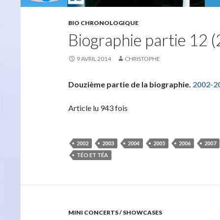
BIO CHRONOLOGIQUE
Biographie partie 12
9 AVRIL 2014
CHRISTOPHE
Douzième partie de la biographie.
2002-2
Article lu 943 fois
2002
2003
2004
2005
2006
2007
TÉO ET TÉA
MINI CONCERTS / SHOWCASES