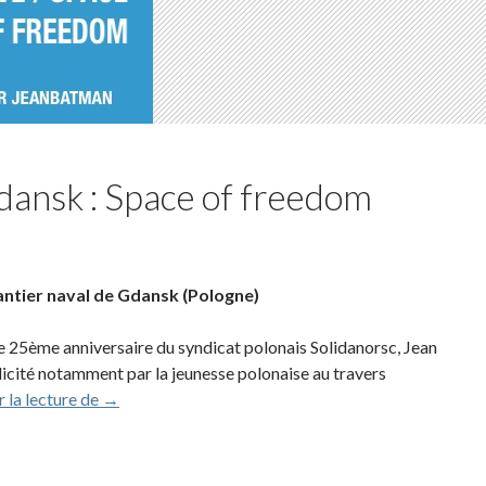
dansk : Space of freedom
antier naval de Gdansk (Pologne)
e 25ème anniversaire du syndicat polonais Solidanorsc, Jean
licité notamment par la jeunesse polonaise au travers
2005 – Solidarnosc, Gdansk : Space of freedom
 la lecture de
→