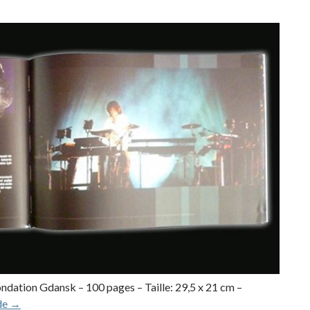
ndation Gdansk – 100 pages – Taille: 29,5 x 21 cm –
Live in Gdansk (livre, 2006)
 de
→