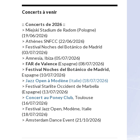
Tournée 2010
(25)
Zoolook
(23)
Promo 2019
(23)
Avant "Oxygène"
(23)
Concerts à venir
Equinoxe
(21)
Vinyle
(21)
:: Concerts de 2026 ::
Emissions 2010
(21)
Disques rares
(20)
> Miejski Stadium de Radom (Pologne)
(19/06/2026)
Synthé 70's
(20)
Album instrumental
(20)
> Athènes SNFCC (22/06/2026)
> Festival Noches del Botánico de Madrid
Claviériste
(19)
Groupe de Recherche Musicale
(18)
(03/07/2026)
France 2
(18)
Europe en concert
(17)
> Amnesia, Ibiza (05/07/2026)
>
FAR de Valence
(Espagne) (08/07/2026)
Critique
(17)
Coffret
(17)
Chronologie
(16)
>
Festival Noches del Botánico de Madrid,
Passages radio
(16)
Vidéo Jarrecast
(16)
Espagne (10/07/2026)
>
Jazz Open à Modène
(Italie) (18/07/2026)
Synthé 80's
(16)
Les concerts en Chine
(16)
> Festival Starlite Occident de Marbella
(Espagne) (13/07/2026)
Cinéma
(16)
Houston
(15)
Lyon
(15)
>
Concert au Poney Club
, Toulouse
Synthé Roland
(15)
Belgique
(15)
(16/07/2026)
> Festival Jazz Open, Modène, Italie
Récompense
(14)
Collaborations 70's
(14)
(18/07/2026)
> Amsterdam Dance Event (21/10/2026)
Astronomie
(14)
France Inter
(14)
Tournée 2025
(14)
2024
(14)
Chine
(13)