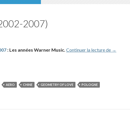
 (2002-2007)
Biograph
007
: Les années Warner Music.
Continuer la lecture de
→
AERO
CHINE
GEOMETRY OF LOVE
POLOGNE