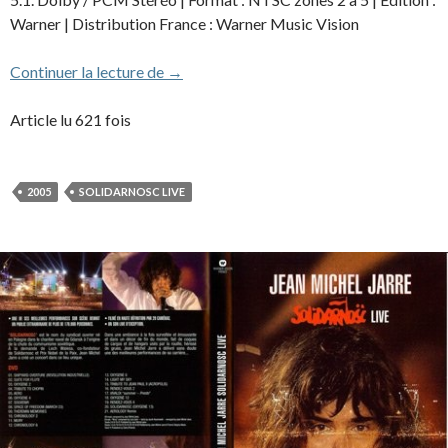
Warner | Distribution France : Warner Music Vision
Solidarnosc Live, DVD édition collector 
Continuer la lecture de
→
Article lu 621 fois
2005
SOLIDARNOSC LIVE