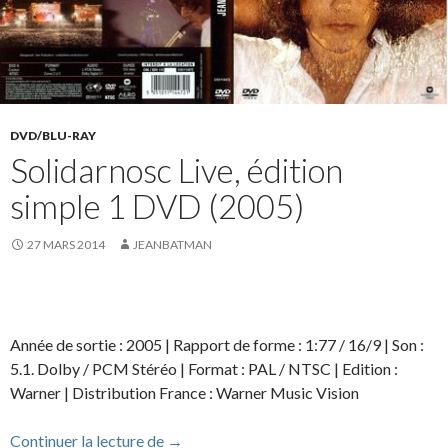
DVD/BLU-RAY
Solidarnosc Live, édition
simple 1 DVD (2005)
27 MARS 2014
JEANBATMAN
Année de sortie : 2005 | Rapport de forme : 1:77 / 16/9 | Son :
5.1. Dolby / PCM Stéréo | Format : PAL / NTSC | Edition :
Warner | Distribution France : Warner Music Vision
Solidarnosc Live, édition simple 1 DVD (
Continuer la lecture de
→