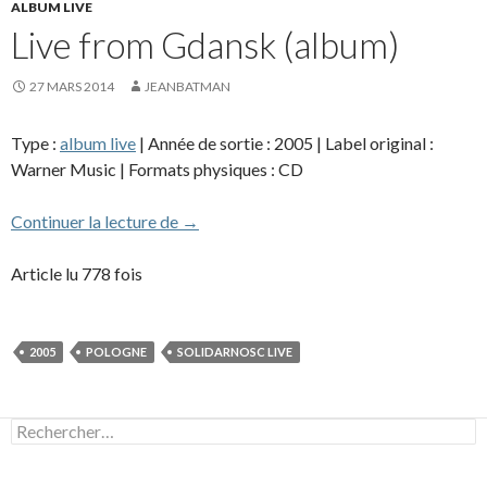
ALBUM LIVE
Live from Gdansk (album)
27 MARS 2014
JEANBATMAN
Type :
album live
| Année de sortie : 2005 | Label original :
Warner Music | Formats physiques : CD
Live from Gdansk (album)
Continuer la lecture de
→
Article lu 778 fois
2005
POLOGNE
SOLIDARNOSC LIVE
Rechercher :