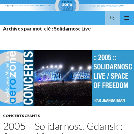
Recherche
Aerozone JMJ
ALLER
MENU
Archives par mot-clé : Solidarnosc Live
AU
PRINCI
CONTENU
CONCERTS GÉANTS
2005 – Solidarnosc, Gdansk :