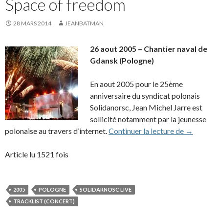
Space of freedom
28 MARS 2014
JEANBATMAN
26 aout 2005 – Chantier naval de
Gdansk (Pologne)
En aout 2005 pour le 25ème
anniversaire du syndicat polonais
Solidanorsc, Jean Michel Jarre est
sollicité notamment par la jeunesse
2005 – So
polonaise au travers d’internet.
Continuer la lecture de
→
Article lu 1521 fois
2005
POLOGNE
SOLIDARNOSC LIVE
TRACKLIST (CONCERT)