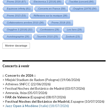
Promo 2016
(67)
Electronica 2 [2016]
(66)
Tracklist (concert)
(66)
Equinoxe infinity
(61)
Concerts en France
(59)
Oxygène [1976]
(56)
Promo 2015
(53)
Réflexions sur la musique
(38)
Collaborations années 2010
(36)
Promo 2018
(33)
Oxygène 3 [2016]
(32)
Confessions
(28)
Les fans
(28)
Autobiographie
(26)
Tournée 2010
(25)
Zoolook
(23)
Promo 2019
(23)
Avant "Oxygène"
(23)
Equinoxe
(21)
Vinyle
(21)
Montrer davantage
Emissions 2010
(21)
Disques rares
(20)
Synthé 70's
(20)
Album instrumental
(20)
Claviériste
(19)
Groupe de Recherche Musicale
(18)
France 2
(18)
Concerts à venir
Europe en concert
(17)
Critique
(17)
Coffret
(17)
Chronologie
(16)
:: Concerts de 2026 ::
Passages radio
(16)
Vidéo Jarrecast
(16)
Synthé 80's
(16)
> Miejski Stadium de Radom (Pologne) (19/06/2026)
> Athènes SNFCC (22/06/2026)
Les concerts en Chine
(16)
Cinéma
(16)
Houston
(15)
Lyon
(15)
> Festival Noches del Botánico de Madrid (03/07/2026)
> Amnesia, Ibiza (05/07/2026)
Synthé Roland
(15)
Belgique
(15)
Récompense
(14)
>
FAR de Valence
(Espagne) (08/07/2026)
Collaborations 70's
(14)
Astronomie
(14)
France Inter
(14)
>
Festival Noches del Botánico de Madrid,
Espagne (10/07/2026)
>
Jazz Open à Modène
(Italie) (18/07/2026)
Tournée 2025
(14)
2024
(14)
Chine
(13)