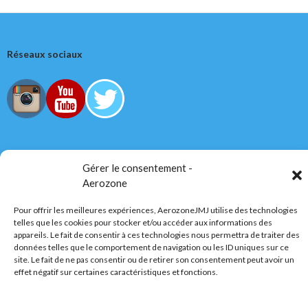
Réseaux sociaux
Tous droits réservés
Gérer le consentement -
Aerozone
AerozoneJMJ.fr
© Mars 2006-Août 2026
Pour offrir les meilleures expériences, AerozoneJMJ utilise des technologies
telles que les cookies pour stocker et/ou accéder aux informations des
appareils. Le fait de consentir à ces technologies nous permettra de traiter des
Politique de confidentialité
Fièrement propulsé par WordPress
données telles que le comportement de navigation ou les ID uniques sur ce
site. Le fait de ne pas consentir ou de retirer son consentement peut avoir un
effet négatif sur certaines caractéristiques et fonctions.