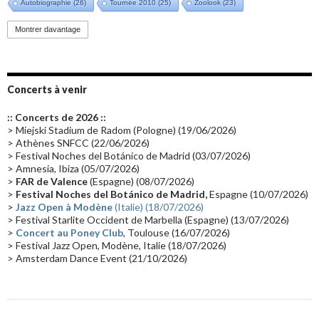
Autobiographie
(26)
Tournée 2010
(25)
Zoolook
(23)
Promo 2019
(23)
Avant "Oxygène"
(23)
Equinoxe
(21)
Vinyle
(21)
Montrer davantage
Emissions 2010
(21)
Disques rares
(20)
Synthé 70's
(20)
Album instrumental
(20)
Claviériste
(19)
Groupe de Recherche Musicale
(18)
France 2
(18)
Concerts à venir
Europe en concert
(17)
Critique
(17)
Coffret
(17)
Chronologie
(16)
:: Concerts de 2026 ::
Passages radio
(16)
Vidéo Jarrecast
(16)
Synthé 80's
(16)
> Miejski Stadium de Radom (Pologne) (19/06/2026)
> Athènes SNFCC (22/06/2026)
Les concerts en Chine
(16)
Cinéma
(16)
Houston
(15)
Lyon
(15)
> Festival Noches del Botánico de Madrid (03/07/2026)
> Amnesia, Ibiza (05/07/2026)
Synthé Roland
(15)
Belgique
(15)
Récompense
(14)
>
FAR de Valence
(Espagne) (08/07/2026)
Collaborations 70's
(14)
Astronomie
(14)
France Inter
(14)
>
Festival Noches del Botánico de Madrid,
Espagne (10/07/2026)
>
Jazz Open à Modène
(Italie) (18/07/2026)
Tournée 2025
(14)
2024
(14)
Chine
(13)
> Festival Starlite Occident de Marbella (Espagne) (13/07/2026)
>
Concert au Poney Club
, Toulouse (16/07/2026)
> Festival Jazz Open, Modène, Italie (18/07/2026)
> Amsterdam Dance Event (21/10/2026)