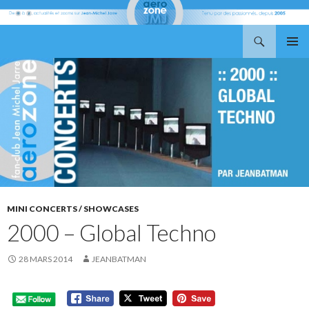
Recherche
Aerozone JMJ
ALLER
MENU
AU
PRINCI
CONTENU
MINI CONCERTS / SHOWCASES
2000 – Global Techno
28 MARS 2014
JEANBATMAN