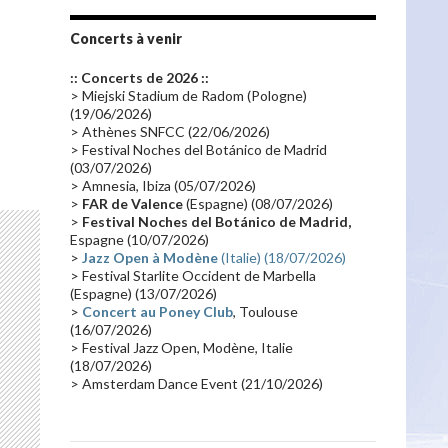
Tournée 2010
(25)
Zoolook
(23)
Promo 2019
(23)
Avant "Oxygène"
(23)
Concerts à venir
Equinoxe
(21)
Vinyle
(21)
:: Concerts de 2026 ::
Emissions 2010
(21)
Disques rares
(20)
> Miejski Stadium de Radom (Pologne)
(19/06/2026)
Synthé 70's
(20)
Album instrumental
(20)
> Athènes SNFCC (22/06/2026)
> Festival Noches del Botánico de Madrid
Claviériste
(19)
Groupe de Recherche Musicale
(18)
(03/07/2026)
France 2
(18)
Europe en concert
(17)
> Amnesia, Ibiza (05/07/2026)
>
FAR de Valence
(Espagne) (08/07/2026)
Critique
(17)
Coffret
(17)
Chronologie
(16)
>
Festival Noches del Botánico de Madrid,
Passages radio
(16)
Vidéo Jarrecast
(16)
Espagne (10/07/2026)
>
Jazz Open à Modène
(Italie) (18/07/2026)
Synthé 80's
(16)
Les concerts en Chine
(16)
> Festival Starlite Occident de Marbella
(Espagne) (13/07/2026)
Cinéma
(16)
Houston
(15)
Lyon
(15)
>
Concert au Poney Club
, Toulouse
Synthé Roland
(15)
Belgique
(15)
(16/07/2026)
> Festival Jazz Open, Modène, Italie
Récompense
(14)
Collaborations 70's
(14)
(18/07/2026)
> Amsterdam Dance Event (21/10/2026)
Astronomie
(14)
France Inter
(14)
Tournée 2025
(14)
2024
(14)
Chine
(13)