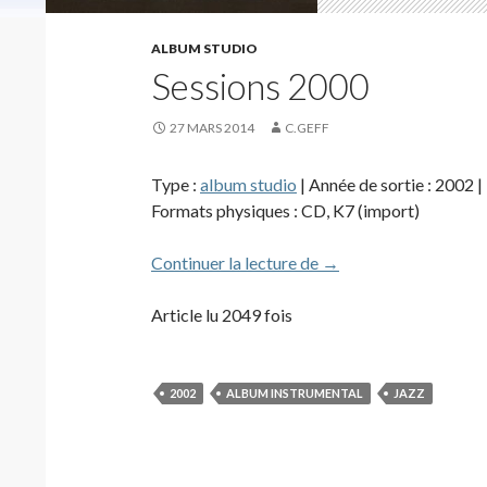
ALBUM STUDIO
Sessions 2000
27 MARS 2014
C.GEFF
Type :
album studio
| Année de sortie : 2002 |
Formats physiques : CD, K7 (import)
Sessions 2000
Continuer la lecture de
→
Article lu 2049 fois
2002
ALBUM INSTRUMENTAL
JAZZ