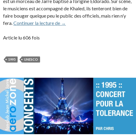
est un morceau de Jarre baptisé a l’origine Eldorado. Sur scène,
le musiciens est accompagné de Khaled, ils tenteront bien de
faire bouger quelque peu le public des officiels, mais rien n’y
1995 – 50ème Anniversaire de l’U
fera.
Continuer la lecture de
→
Article lu 606 fois
1995
UNESCO