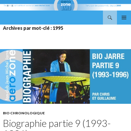
Recherche
Aerozone JMJ
ALLER
MENU
Archives par mot-clé : 1995
AU
PRINCI
CONTENU
BIO CHRONOLOGIQUE
Biographie partie 9 (1993-