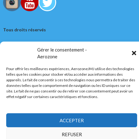
Tous droits réservés
AerozoneJMJ.fr
© Mars 2006-Août 2026
Gérer le consentement -
Aerozone
Pour offrir les meilleures expériences, AerozoneJMJ utilise des technologies
Politique de confidentialité
Fièrement propulsé par WordPress
telles que les cookies pour stocker et/ou accéder aux informations des
appareils. Le fait de consentir à ces technologies nous permettra de traiter des
données telles que le comportement de navigation ou les ID uniques sur ce
site. Le fait de ne pas consentir ou de retirer son consentement peut avoir un
effet négatif sur certaines caractéristiques et fonctions.
ACCEPTER
REFUSER