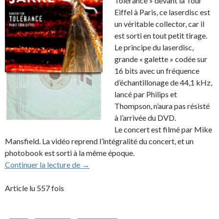
Tolérance » devant la Tour
Eiffel à Paris, ce laserdisc est
un véritable collector, car il
est sorti en tout petit tirage.
Le principe du laserdisc,
grande « galette » codée sur
16 bits avec un fréquence
d’échantillonage de 44,1 kHz,
lancé par Philips et
Thompson, n’aura pas résisté
à l’arrivée du DVD.
Le concert est filmé par Mike
Mansfield. La vidéo reprend l’intégralité du concert, et un
photobook est sorti à la même époque.
Laserdisc du Concert pour la Tolérance (
Continuer la lecture de
→
Article lu 557 fois