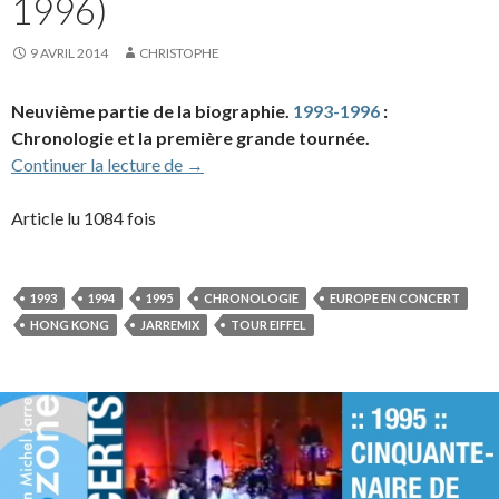
1996)
9 AVRIL 2014
CHRISTOPHE
Neuvième partie de la biographie.
1993-1996
:
Chronologie et la première grande tournée.
Biographie partie 9 (1993-1996)
Continuer la lecture de
→
Article lu 1084 fois
1993
1994
1995
CHRONOLOGIE
EUROPE EN CONCERT
HONG KONG
JARREMIX
TOUR EIFFEL