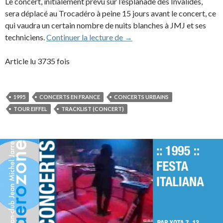
Le concert, initialement prévu sur l’esplanade des Invalides,
sera déplacé au Trocadéro à peine 15 jours avant le concert, ce
qui vaudra un certain nombre de nuits blanches à JMJ et ses
1995 – Concert pour la Tolér
techniciens.
Continuer la lecture de
→
Article lu 3735 fois
1995
CONCERTS EN FRANCE
CONCERTS URBAINS
TOUR EIFFEL
TRACKLIST (CONCERT)