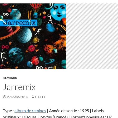
REMIXES
Jarremix
27 MARS 2014
C.GEFF
Type :
album de remixes
| Année de sortie : 1995 | Labels
originaux : Disques Dreyfus (France) | Formats physiques : LP