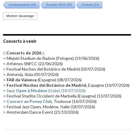
Autobiographie
(26)
Tournée 2010
(25)
Zoolook
(23)
Promo 2019
(23)
Avant "Oxygène"
(23)
Equinoxe
(21)
Vinyle
(21)
Montrer davantage
Emissions 2010
(21)
Disques rares
(20)
Synthé 70's
(20)
Album instrumental
(20)
Claviériste
(19)
Groupe de Recherche Musicale
(18)
France 2
(18)
Concerts à venir
Europe en concert
(17)
Critique
(17)
Coffret
(17)
Chronologie
(16)
:: Concerts de 2026 ::
Passages radio
(16)
Vidéo Jarrecast
(16)
Synthé 80's
(16)
> Miejski Stadium de Radom (Pologne) (19/06/2026)
> Athènes SNFCC (22/06/2026)
Les concerts en Chine
(16)
Cinéma
(16)
Houston
(15)
Lyon
(15)
> Festival Noches del Botánico de Madrid (03/07/2026)
> Amnesia, Ibiza (05/07/2026)
Synthé Roland
(15)
Belgique
(15)
Récompense
(14)
>
FAR de Valence
(Espagne) (08/07/2026)
Collaborations 70's
(14)
Astronomie
(14)
France Inter
(14)
>
Festival Noches del Botánico de Madrid,
Espagne (10/07/2026)
>
Jazz Open à Modène
(Italie) (18/07/2026)
Tournée 2025
(14)
2024
(14)
Chine
(13)
> Festival Starlite Occident de Marbella (Espagne) (13/07/2026)
>
Concert au Poney Club
, Toulouse (16/07/2026)
> Festival Jazz Open, Modène, Italie (18/07/2026)
> Amsterdam Dance Event (21/10/2026)