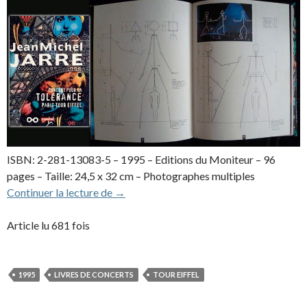
ISBN: 2-281-13083-5 – 1995 – Editions du Moniteur – 96
pages – Taille: 24,5 x 32 cm – Photographes multiples
Concert Pour La Tolérance, Paris Tour Eiff
Continuer la lecture de
→
Article lu 681 fois
1995
LIVRES DE CONCERTS
TOUR EIFFEL