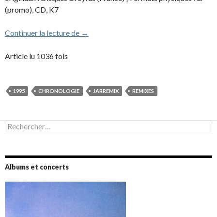
(promo), CD, K7
Jarremix
Continuer la lecture de
→
Article lu 1036 fois
1995
CHRONOLOGIE
JARREMIX
REMIXES
Rechercher :
Albums et concerts