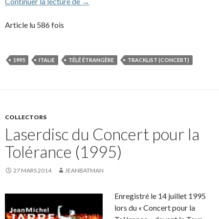
1995 – Festa Italiana (Turin, Italie)
Continuer la lecture de
→
Article lu 586 fois
1995
ITALIE
TÉLÉ ÉTRANGÈRE
TRACKLIST (CONCERT)
COLLECTORS
Laserdisc du Concert pour la
Tolérance (1995)
27 MARS 2014
JEANBATMAN
Enregistré le 14 juillet 1995
lors du « Concert pour la