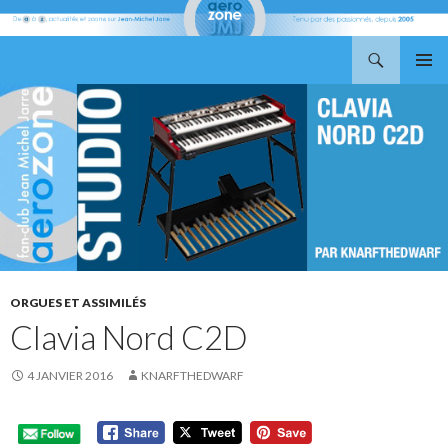
Recherche
Aerozone JMJ
ALLER
MENU
AU
PRINCI
CONTENU
ORGUES ET ASSIMILÉS
Clavia Nord C2D
4 JANVIER 2016
KNARFTHEDWARF