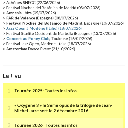
> Athènes SNFCC (22/06/2026)
Les concerts en Chine
(16)
Cinéma
(16)
Houston
(15)
Lyon
(15)
> Festival Noches del Botánico de Madrid (03/07/2026)
> Amnesia, Ibiza (05/07/2026)
Synthé Roland
(15)
Belgique
(15)
Récompense
(14)
>
FAR de Valence
(Espagne) (08/07/2026)
Collaborations 70's
(14)
Astronomie
(14)
France Inter
(14)
>
Festival Noches del Botánico de Madrid,
Espagne (10/07/2026)
>
Jazz Open à Modène
(Italie) (18/07/2026)
Tournée 2025
(14)
2024
(14)
Chine
(13)
> Festival Starlite Occident de Marbella (Espagne) (13/07/2026)
>
Concert au Poney Club
, Toulouse (16/07/2026)
> Festival Jazz Open, Modène, Italie (18/07/2026)
> Amsterdam Dance Event (21/10/2026)
Le + vu