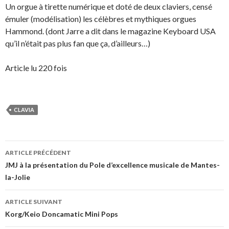
Un orgue à tirette numérique et doté de deux claviers, censé
émuler (modélisation) les célèbres et mythiques orgues
Hammond. (dont Jarre a dit dans le magazine Keyboard USA
qu’il n’était pas plus fan que ça, d’ailleurs…)
Article lu 220 fois
CLAVIA
Navigation
ARTICLE PRÉCÉDENT
des
JMJ à la présentation du Pole d’excellence musicale de Mantes-
la-Jolie
articles
ARTICLE SUIVANT
Korg/Keio Doncamatic Mini Pops