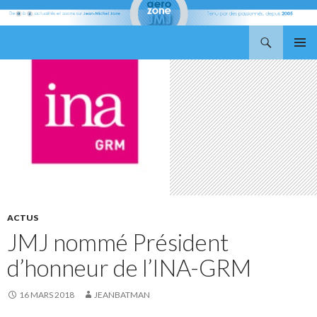
Recherche
Aerozone JMJ
ALLER
MENU
AU
PRINCI
CONTENU
ACTUS
JMJ nommé Président
d’honneur de l’INA-GRM
16 MARS 2018
JEANBATMAN