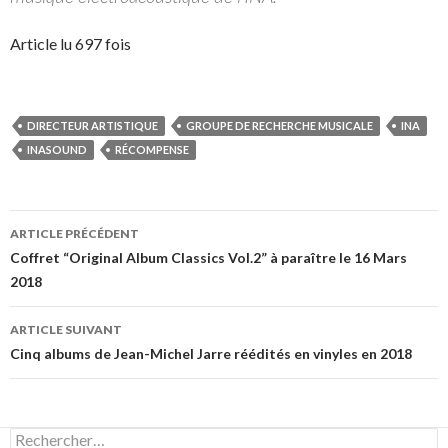
Article lu 697 fois
DIRECTEUR ARTISTIQUE
GROUPE DE RECHERCHE MUSICALE
INA
INASOUND
RÉCOMPENSE
Navigation
ARTICLE PRÉCÉDENT
des
Coffret “Original Album Classics Vol.2” à paraître le 16 Mars
2018
articles
ARTICLE SUIVANT
Cinq albums de Jean-Michel Jarre réédités en vinyles en 2018
Rechercher :