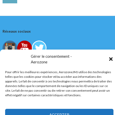
Réseaux sociaux
Gérer le consentement -
Aerozone
Tous droits réservés
Pour offrir les meilleures expériences, AerozoneJMJ utilise des technologies
telles que les cookies pour stocker et/ou accéder aux informations des
appareils. Le fait de consentir à ces technologies nous permettra de traiter des
AerozoneJMJ.fr
© Mars 2006-Août 2026
données telles que le comportement de navigation ou les ID uniques sur ce
site. Le fait de ne pas consentir ou de retirer son consentement peut avoir un
effet négatif sur certaines caractéristiques et fonctions.
Politique de confidentialité
Fièrement propulsé par WordPress
ACCEPTER