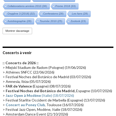
Collaborations années 2010
(36)
Promo 2018
(33)
Oxygène 3 [2016]
(32)
Confessions
(28)
Les fans
(28)
Autobiographie
(26)
Tournée 2010
(25)
Zoolook
(23)
Promo 2019
(23)
Avant "Oxygène"
(23)
Equinoxe
(21)
Vinyle
(21)
Montrer davantage
Emissions 2010
(21)
Disques rares
(20)
Synthé 70's
(20)
Album instrumental
(20)
Claviériste
(19)
Groupe de Recherche Musicale
(18)
France 2
(18)
Concerts à venir
Europe en concert
(17)
Critique
(17)
Coffret
(17)
Chronologie
(16)
:: Concerts de 2026 ::
Passages radio
(16)
Vidéo Jarrecast
(16)
Synthé 80's
(16)
> Miejski Stadium de Radom (Pologne) (19/06/2026)
> Athènes SNFCC (22/06/2026)
Les concerts en Chine
(16)
Cinéma
(16)
Houston
(15)
Lyon
(15)
> Festival Noches del Botánico de Madrid (03/07/2026)
> Amnesia, Ibiza (05/07/2026)
Synthé Roland
(15)
Belgique
(15)
Récompense
(14)
>
FAR de Valence
(Espagne) (08/07/2026)
Collaborations 70's
(14)
Astronomie
(14)
France Inter
(14)
>
Festival Noches del Botánico de Madrid,
Espagne (10/07/2026)
>
Jazz Open à Modène
(Italie) (18/07/2026)
Tournée 2025
(14)
2024
(14)
Chine
(13)
> Festival Starlite Occident de Marbella (Espagne) (13/07/2026)
>
Concert au Poney Club
, Toulouse (16/07/2026)
> Festival Jazz Open, Modène, Italie (18/07/2026)
> Amsterdam Dance Event (21/10/2026)