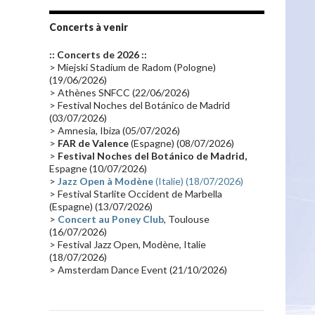
Tournée 2010
(25)
Zoolook
(23)
Promo 2019
(23)
Avant "Oxygène"
(23)
Concerts à venir
Equinoxe
(21)
Vinyle
(21)
:: Concerts de 2026 ::
Emissions 2010
(21)
Disques rares
(20)
> Miejski Stadium de Radom (Pologne)
(19/06/2026)
Synthé 70's
(20)
Album instrumental
(20)
> Athènes SNFCC (22/06/2026)
> Festival Noches del Botánico de Madrid
Claviériste
(19)
Groupe de Recherche Musicale
(18)
(03/07/2026)
France 2
(18)
Europe en concert
(17)
> Amnesia, Ibiza (05/07/2026)
>
FAR de Valence
(Espagne) (08/07/2026)
Critique
(17)
Coffret
(17)
Chronologie
(16)
>
Festival Noches del Botánico de Madrid,
Passages radio
(16)
Vidéo Jarrecast
(16)
Espagne (10/07/2026)
>
Jazz Open à Modène
(Italie) (18/07/2026)
Synthé 80's
(16)
Les concerts en Chine
(16)
> Festival Starlite Occident de Marbella
(Espagne) (13/07/2026)
Cinéma
(16)
Houston
(15)
Lyon
(15)
>
Concert au Poney Club
, Toulouse
Synthé Roland
(15)
Belgique
(15)
(16/07/2026)
> Festival Jazz Open, Modène, Italie
Récompense
(14)
Collaborations 70's
(14)
(18/07/2026)
> Amsterdam Dance Event (21/10/2026)
Astronomie
(14)
France Inter
(14)
Tournée 2025
(14)
2024
(14)
Chine
(13)