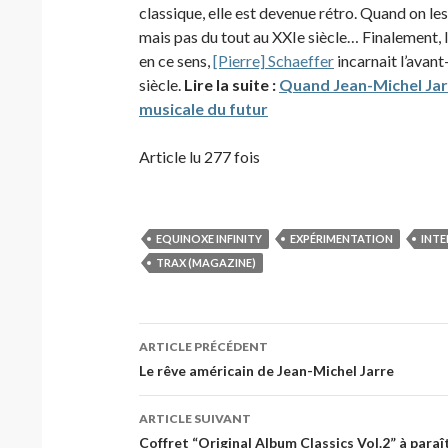
classique, elle est devenue rétro. Quand on le
mais pas du tout au XXIe siècle… Finalement, l
en ce sens,
[Pierre] Schaeffer
incarnait l’avant
siècle.
Lire la suite :
Quand Jean-Michel Jarr
musicale du futur
Article lu 277 fois
EQUINOXE INFINITY
EXPÉRIMENTATION
INTE
TRAX (MAGAZINE)
Navigation
ARTICLE PRÉCÉDENT
des
Le rêve américain de Jean-Michel Jarre
articles
ARTICLE SUIVANT
Coffret “Original Album Classics Vol.2” à paraî