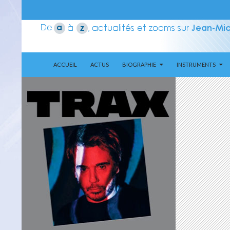
ALLER AU CONTENU
Recherche
Aerozone JMJ
ACCUEIL
ACTUS
BIOGRAPHIE
INSTRUMENTS