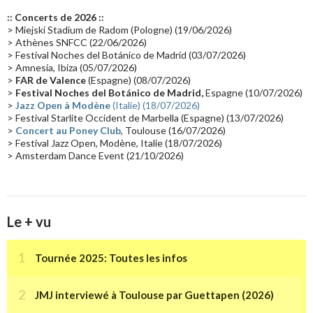
Europe en concert
(17)
Critique
(17)
Coffret
(17)
Chronologie
(16)
:: Concerts de 2026 ::
Passages radio
(16)
Vidéo Jarrecast
(16)
Synthé 80's
(16)
> Miejski Stadium de Radom (Pologne) (19/06/2026)
> Athènes SNFCC (22/06/2026)
Les concerts en Chine
(16)
Cinéma
(16)
Houston
(15)
Lyon
(15)
> Festival Noches del Botánico de Madrid (03/07/2026)
> Amnesia, Ibiza (05/07/2026)
Synthé Roland
(15)
Belgique
(15)
Récompense
(14)
>
FAR de Valence
(Espagne) (08/07/2026)
Collaborations 70's
(14)
Astronomie
(14)
France Inter
(14)
>
Festival Noches del Botánico de Madrid,
Espagne (10/07/2026)
>
Jazz Open à Modène
(Italie) (18/07/2026)
Tournée 2025
(14)
2024
(14)
Chine
(13)
> Festival Starlite Occident de Marbella (Espagne) (13/07/2026)
>
Concert au Poney Club
, Toulouse (16/07/2026)
> Festival Jazz Open, Modène, Italie (18/07/2026)
> Amsterdam Dance Event (21/10/2026)
Le + vu