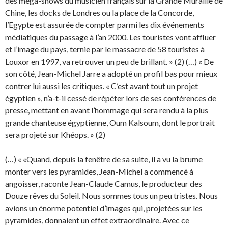
des méga-shows du musicien français sur la Grande Muraille de
Chine, les docks de Londres ou la place de la Concorde,
l’Egypte est assurée de compter parmi les dix événements
médiatiques du passage à l’an 2000. Les touristes vont affluer
et l’image du pays, ternie par le massacre de 58 touristes à
Louxor en 1997, va retrouver un peu de brillant. » (2) (…) « De
son côté, Jean-Michel Jarre a adopté un profil bas pour mieux
contrer lui aussi les critiques. « C’est avant tout un projet
égyptien », n’a-t-il cessé de répéter lors de ses conférences de
presse, mettant en avant l’hommage qui sera rendu à la plus
grande chanteuse égyptienne, Oum Kalsoum, dont le portrait
sera projeté sur Khéops. » (2)
(…) « «Quand, depuis la fenêtre de sa suite, il a vu la brume
monter vers les pyramides, Jean-Michel a commencé à
angoisser, raconte Jean-Claude Camus, le producteur des
Douze rêves du Soleil. Nous sommes tous un peu tristes. Nous
avions un énorme potentiel d’images qui, projetées sur les
pyramides, donnaient un effet extraordinaire. Avec ce