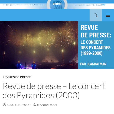
Recherche
Aerozone JMJ
ALLER
MENU
AU
PRINCI
CONTENU
REVUES DE PRESSE
Revue de presse – Le concert
des Pyramides (2000)
10 JUILLET 2014
JEANBATMAN