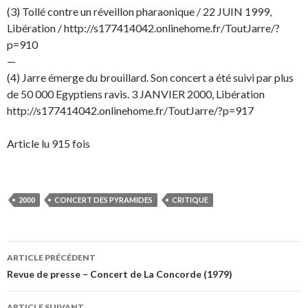
(3) Tollé contre un réveillon pharaonique / 22 JUIN 1999,
Libération / http://s177414042.onlinehome.fr/ToutJarre/?
p=910
—
(4) Jarre émerge du brouillard. Son concert a été suivi par plus
de 50 000 Egyptiens ravis. 3 JANVIER 2000, Libération
http://s177414042.onlinehome.fr/ToutJarre/?p=917
Article lu 915 fois
2000
CONCERT DES PYRAMIDES
CRITIQUE
Navigation
ARTICLE PRÉCÉDENT
des
Revue de presse – Concert de La Concorde (1979)
articles
ARTICLE SUIVANT