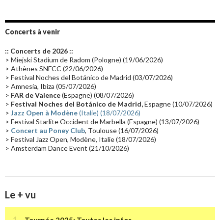
Emissions 2010
(21)
Disques rares
(20)
Synthé 70's
(20)
Album instrumental
(20)
Claviériste
(19)
Groupe de Recherche Musicale
(18)
France 2
(18)
Concerts à venir
Europe en concert
(17)
Critique
(17)
Coffret
(17)
Chronologie
(16)
:: Concerts de 2026 ::
Passages radio
(16)
Vidéo Jarrecast
(16)
Synthé 80's
(16)
> Miejski Stadium de Radom (Pologne) (19/06/2026)
> Athènes SNFCC (22/06/2026)
Les concerts en Chine
(16)
Cinéma
(16)
Houston
(15)
Lyon
(15)
> Festival Noches del Botánico de Madrid (03/07/2026)
> Amnesia, Ibiza (05/07/2026)
Synthé Roland
(15)
Belgique
(15)
Récompense
(14)
>
FAR de Valence
(Espagne) (08/07/2026)
Collaborations 70's
(14)
Astronomie
(14)
France Inter
(14)
>
Festival Noches del Botánico de Madrid,
Espagne (10/07/2026)
>
Jazz Open à Modène
(Italie) (18/07/2026)
Tournée 2025
(14)
2024
(14)
Chine
(13)
> Festival Starlite Occident de Marbella (Espagne) (13/07/2026)
>
Concert au Poney Club
, Toulouse (16/07/2026)
> Festival Jazz Open, Modène, Italie (18/07/2026)
> Amsterdam Dance Event (21/10/2026)
Le + vu