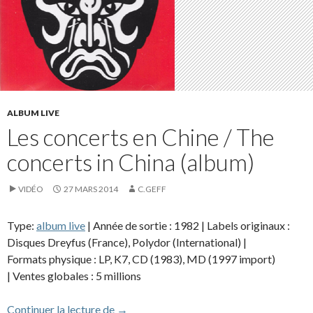
ALBUM LIVE
Les concerts en Chine / The
concerts in China (album)
VIDÉO
27 MARS 2014
C.GEFF
Type:
album live
| Année de sortie : 1982 | Labels originaux :
Disques Dreyfus (France), Polydor (International) |
Formats physique : LP, K7, CD (1983), MD (1997 import)
| Ventes globales : 5 millions
Les concerts en Chine / The concerts in C
Continuer la lecture de
→