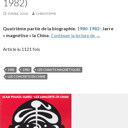
1982)
9 AVRIL 2014
CHRISTOPHE
Quatrième partie de la biographie.
1980-1982
: Jarre
Biographie Part
« magnétise » la Chine.
Continuer la lecture de
→
Article lu 1121 fois
1981
1982
LES CHANTS MAGNÉTIQUES
LES CONCERTS EN CHINE