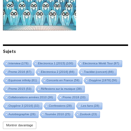
Amazônia (2021)
Oxymore (2022)
Versailles 400 (2024)
Live in Bratislava (2025)
Sujets
Interview
(176)
Electronica 1 [2015]
(100)
Electronica World Tour
(97)
Promo 2016
(67)
Electronica 2 [2016]
(66)
Tracklist (concert)
(66)
Equinoxe infinity
(61)
Concerts en France
(59)
Oxygène [1976]
(56)
Promo 2015
(53)
Réflexions sur la musique
(38)
Collaborations années 2010
(36)
Promo 2018
(33)
Oxygène 3 [2016]
(32)
Confessions
(28)
Les fans
(28)
Autobiographie
(26)
Tournée 2010
(25)
Zoolook
(23)
Promo 2019
(23)
Avant "Oxygène"
(23)
Equinoxe
(21)
Vinyle
(21)
Montrer davantage