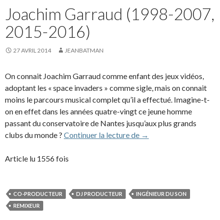
Joachim Garraud (1998-2007,
2015-2016)
27 AVRIL 2014
JEANBATMAN
On connait Joachim Garraud comme enfant des jeux vidéos,
adoptant les « space invaders » comme sigle, mais on connait
moins le parcours musical complet qu’il a effectué. Imagine-t-
on en effet dans les années quatre-vingt ce jeune homme
passant du conservatoire de Nantes jusqu’aux plus grands
Joachim Garraud (1998
clubs du monde ?
Continuer la lecture de
→
Article lu 1556 fois
CO-PRODUCTEUR
DJ PRODUCTEUR
INGÉNIEUR DU SON
REMIXEUR