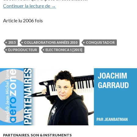
Gesaffelstein (Mike Lévy) (2015)
Continuer la lecture de
→
Article lu 2006 fois
2015
COLLABORATIONS ANNÉES 2010
CONQUISTADOR
DJ PRODUCTEUR
ELECTRONICA 1 [2015]
PARTENAIRES
,
SON & INSTRUMENTS