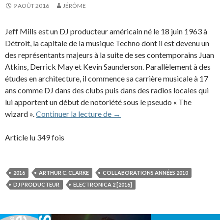
9 AOÛT 2016
JÉRÔME
Jeff Mills est un DJ producteur américain né le 18 juin 1963 à
Détroit, la capitale de la musique Techno dont il est devenu un
des représentants majeurs à la suite de ses contemporains Juan
Atkins, Derrick May et Kevin Saunderson. Parallèlement à des
études en architecture, il commence sa carrière musicale à 17
ans comme DJ dans des clubs puis dans des radios locales qui
lui apportent un début de notoriété sous le pseudo « The
Jeff Mills (2016)
wizard ».
Continuer la lecture de
→
Article lu 349 fois
2016
ARTHUR C. CLARKE
COLLABORATIONS ANNÉES 2010
DJ PRODUCTEUR
ELECTRONICA 2 [2016]