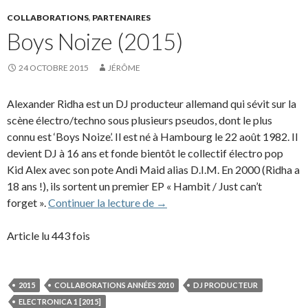
COLLABORATIONS
,
PARTENAIRES
Boys Noize (2015)
24 OCTOBRE 2015
JÉRÔME
Alexander Ridha est un DJ producteur allemand qui sévit sur la
scène électro/techno sous plusieurs pseudos, dont le plus
connu est ‘Boys Noize’. Il est né à Hambourg le 22 août 1982. Il
devient DJ à 16 ans et fonde bientôt le collectif électro pop
Kid Alex avec son pote Andi Maid alias D.I.M. En 2000 (Ridha a
18 ans !), ils sortent un premier EP « Hambit / Just can’t
Boys Noize (2015)
forget ».
Continuer la lecture de
→
Article lu 443 fois
2015
COLLABORATIONS ANNÉES 2010
DJ PRODUCTEUR
ELECTRONICA 1 [2015]