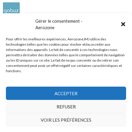
Gérer le consentement -
Aerozone
Pour offrir les meilleures expériences, AerozoneJMJ utilise des
technologies telles que les cookies pour stocker et/ou accéder aux
informations des appareils. Le fait de consentir à ces technologies nous
Réseaux sociaux
permettra de traiter des données telles que le comportement de navigation
ou les ID uniques sur ce site. Le fait de ne pas consentir ou de retirer son
consentement peut avoir un effet négatif sur certaines caractéristiques et
fonctions.
ACCEPTER
Tous droits réservés
REFUSER
AerozoneJMJ.fr
© Mars 2006-Août 2026
VOIR LES PRÉFÉRENCES