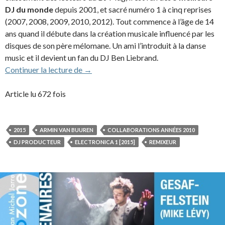
DJ du monde
depuis 2001, et sacré numéro 1 à cinq reprises
(2007, 2008, 2009, 2010, 2012). Tout commence à l’âge de 14
ans quand il débute dans la création musicale influencé par les
disques de son père mélomane. Un ami l’introduit à la danse
music et il devient un fan du DJ Ben Liebrand.
Armin van Buuren (2015)
Continuer la lecture de
→
Article lu 672 fois
2015
ARMIN VAN BUUREN
COLLABORATIONS ANNÉES 2010
DJ PRODUCTEUR
ELECTRONICA 1 [2015]
REMIXEUR