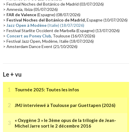
Les concerts en Chine
(16)
Cinéma
(16)
Houston
(15)
Lyon
(15)
> Festival Noches del Botánico de Madrid (03/07/2026)
> Amnesia, Ibiza (05/07/2026)
Synthé Roland
(15)
Belgique
(15)
Récompense
(14)
>
FAR de Valence
(Espagne) (08/07/2026)
Collaborations 70's
(14)
Astronomie
(14)
France Inter
(14)
>
Festival Noches del Botánico de Madrid,
Espagne (10/07/2026)
>
Jazz Open à Modène
(Italie) (18/07/2026)
Tournée 2025
(14)
2024
(14)
Chine
(13)
> Festival Starlite Occident de Marbella (Espagne) (13/07/2026)
>
Concert au Poney Club
, Toulouse (16/07/2026)
> Festival Jazz Open, Modène, Italie (18/07/2026)
> Amsterdam Dance Event (21/10/2026)
Le + vu