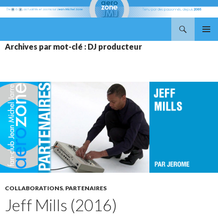
Recherche
Aerozone JMJ
ALLER
MENU
Archives par mot-clé : DJ producteur
AU
PRINCI
CONTENU
COLLABORATIONS
,
PARTENAIRES
Jeff Mills (2016)