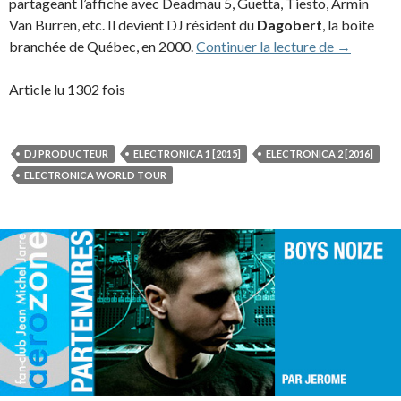
partageant l’affiche avec Deadmau 5, Guetta, Tiesto, Armin
Van Burren, etc. Il devient DJ résident du
Dagobert
, la boite
Marco Gre
branchée de Québec, en 2000.
Continuer la lecture de
→
Article lu 1302 fois
DJ PRODUCTEUR
ELECTRONICA 1 [2015]
ELECTRONICA 2 [2016]
ELECTRONICA WORLD TOUR